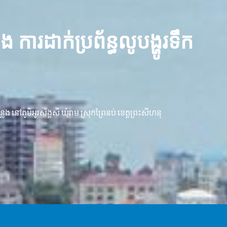
ការដាក់ប្រព័ន្ធលូបង្ហូរទឹក
ង នៅភូមិអូរស័ង្គសី ឃុំរាម ស្រុកព្រៃនប់ ខេត្តព្រះសីហនុ