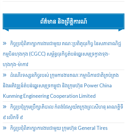
ព័ត៌មាន និងព្រឹត្តិការណ៍
កិច្ចប្រជុំពិភាក្សាការងារជាមួយ គណៈប្រតិភូធុរកិច្ច នៃសភាពាណិជ្ជ
កម្មចិនហុងកុង (CGCC) សម្ព័ន្ធធុរកិច្ចតំបន់ឆ្នេរសមុទ្រក្វាងទុង-
ហុងកុង-ម៉ាកាវ
ដំណើរទស្សនកិច្ចរបស់ ក្រុមការងារគណៈកម្មាធិការជាតិគ្រប់គ្រង
និងអភិវឌ្ឍន៍តំបន់ឆ្នេរសមុទ្រកម្ពុជា និងក្រុមហ៊ុន Power China
Kunming Engineering Cooperation Limited
កិច្ចប្រជុំក្រុមប្រឹក្សាភិបាល កំពង់ផែស្វយ័តក្រុងព្រះសីហនុ អាណត្តិទី
៩ លើកទី ៩
កិច្ចប្រជុំពិភាក្សាការងារជាមួយ ក្រុមហ៊ុន General Tires