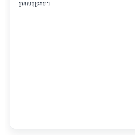
ដ្ឋានសមុទ្ររាម ៕