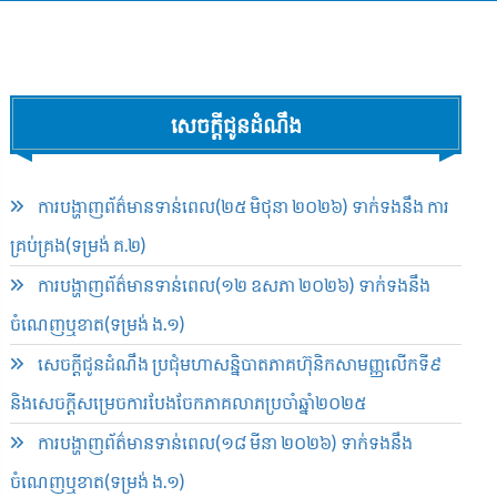
សេចក្ដីជូនដំណឹង
ការបង្ហាញព័ត៌មានទាន់ពេល(២៥ មិថុនា ២០២៦) ទាក់ទងនឹង ការ
គ្រប់គ្រង(ទម្រង់ គ.២)
ការបង្ហាញព័ត៌មានទាន់ពេល(១២ ឧសភា ២០២៦) ទាក់ទងនឹង
ចំណេញឬខាត(ទម្រង់ ង.១)
សេចក្តីជូនដំណឹង ប្រជុំមហាសន្និបាតភាគហ៊ុនិកសាមញ្ញលើកទី៩
និងសេចក្តីសម្រេចការបែងចែកភាគលាភប្រចាំឆ្នាំ២០២៥​
ការបង្ហាញព័ត៌មានទាន់ពេល(១៨ មីនា ២០២៦) ទាក់ទងនឹង
ចំណេញឬខាត(ទម្រង់ ង.១)