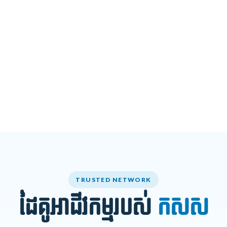
TRUSTED NETWORK
ដៃគូអាជីវកម្មរបស់
កសស