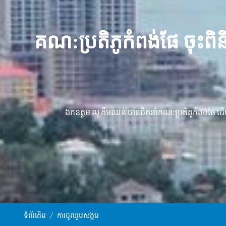
គណ:ប្រតិភូកំពង់ផែ ចុះពិនិ
ឯកឧត្ដម លូ គឹមឈន់ បានដឹកនាំគណ:ប្រតិភូកំពង់ផែ ដើម្បីច
ទំព័រដើម
ការចូលរួមសង្គម