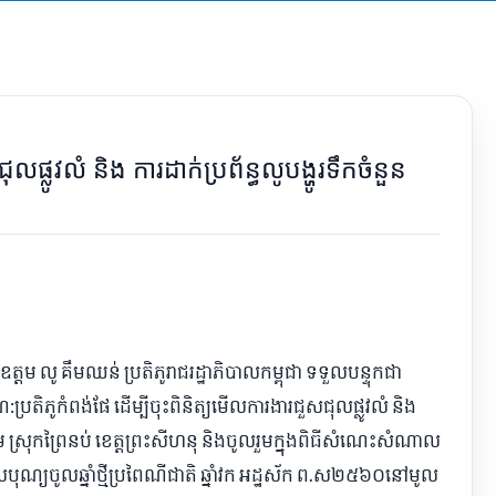
្លូវលំ និង ការដាក់ប្រព័ន្ធលូបង្ហូរទឹកចំនួន
្ដម លូ គឹមឈន់ ប្រតិភូរាជរដ្ឋាភិបាលកម្ពុជា ទទួលបន្ទុកជា
្រតិភូកំពង់ផែ ដើម្បីចុះពិនិត្យមើលការងារជួសជុលផ្លូវលំ និង
ំរាម ស្រុកព្រៃនប់ ខេត្តព្រះសីហនុ និងចូលរួមក្នុងពិធីសំណេះសំណាល
បុណ្យចូលឆ្នាំថ្មីប្រពៃណីជាតិ ឆ្នាំវក អដ្ឋស័ក ព.ស២៥៦០នៅមូល