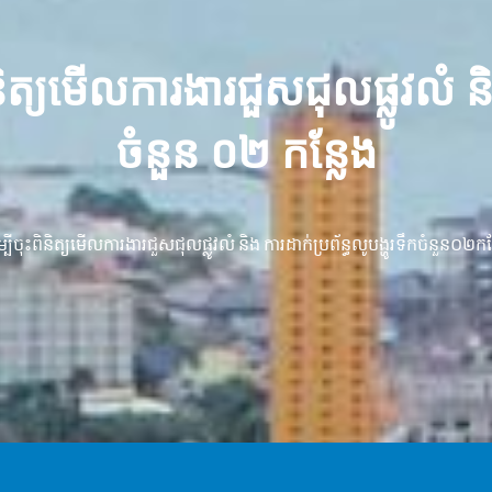
ត្យមើលការងារជួសជុលផ្លូវលំ និង 
ចំនួន ០២ កន្លែង
ុះពិនិត្យមើលការងារជួសជុលផ្លូវលំ និង ការដាក់ប្រព័ន្ធលូបង្ហូរទឹកចំនួន០២កន្លែ