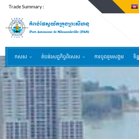
Trade Summary :
កសស
តំបន់សេដ្ឋកិច្ចពិសេស
ការចូលរួមសង្គម
ទិន