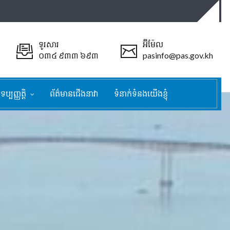
ទូរសារ
អ៊ីម៉ែល
០៣៤ ៩៣៣ ៦៩៣
pasinfo@pas.gov.kh
ទប្បញ្ញត្តិ
ព័ត៌មានជើងនាវា
ទំនាក់ទំនងយើងខ្ញុំ