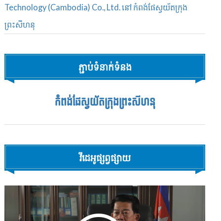
Technology (Cambodia) Co., Ltd. នៅ កំពង់ផែស្វយ័តក្រុង
ព្រះសីហនុ
ភ្ជាប់ទំនាក់ទំនង
កំពង់ផែស្វយ័តក្រុងព្រះសីហនុ
វីដេអូផ្សព្វផ្សាយ