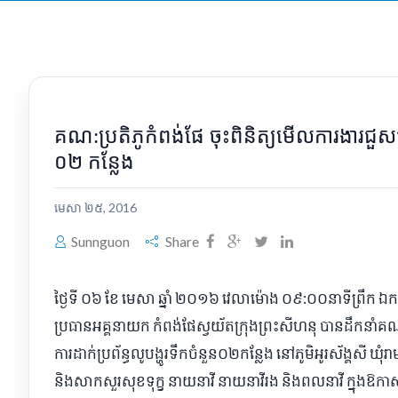
គណ:ប្រតិភូកំពង់ផែ ចុះពិនិត្យមើលការងារជួសជុលផ
០២ កន្លែង
មេសា ២៥, 2016
Sunnguon
Share
ថ្ងៃទី ០៦ ខែ មេសា ឆ្នាំ ២០១៦ វេលាម៉ោង ០៩:០០នាទីព្រឹក ឯកឧត
ប្រធានអគ្គនាយក កំពង់ផែស្វយ័តក្រុងព្រះសីហនុ បានដឹកនាំគណ:ប
ការដាក់ប្រព័ន្ធលូបង្ហូរទឹកចំនួន០២កន្លែង នៅភូមិអូរស័ង្គសី ឃុ
និងសាកសួរសុខទុក្ខ នាយនាវី នាយនាវីរង និងពលនាវី ក្នុងឱកាស