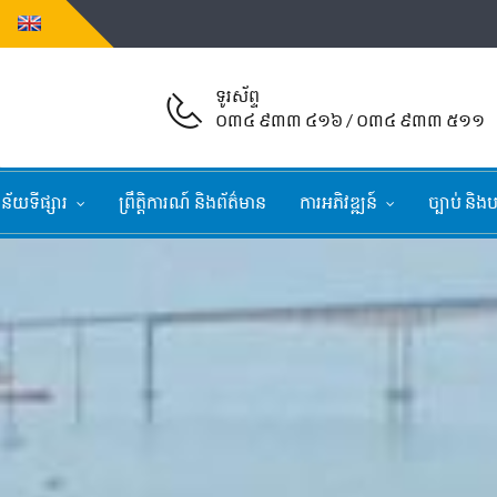
ទូរស័ព្ទ
០៣៤ ៩៣៣ ៤១៦ / ០៣៤ ៩៣៣ ៥១១
្នន័យទីផ្សារ
ព្រឹត្តិការណ៍ និងព័ត៌មាន
ការអភិវឌ្ឍន៍
ច្បាប់ និងប