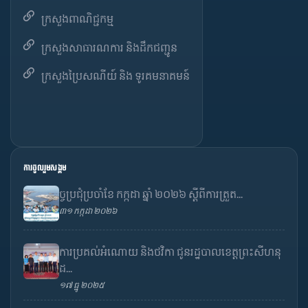
ក្រសួងពាណិជ្ជកម្ម
ក្រសួងសាធារណការ និងដឹកជញ្ជូន
ក្រសួងប្រៃសណីយ៍ និង ទូរគមនាគមន៍
ការចូលរួមសង្គម
ច្ចប្រជុំប្រចាំខែ កក្កដា ឆ្នាំ ២០២៦ ស្តីពីការត្រួត...
៣១ កក្កដា ២០២៦
ការប្រគល់អំណោយ និងថវិកា ជូនរដ្ឋបាលខេត្តព្រះសីហនុ
ដ...
១៧ ធ្នូ ២០២៥