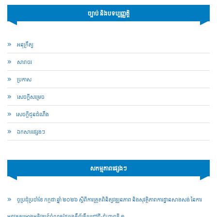
ច្បាប់ និងបទប្បញ្ញត្តិ
អនុក្រឹត្យ
សារាចរ​
ប្រកាស
សេចក្តីសម្រេច
​សេចក្ដីជូនដំណឹង
ឯកសារផ្សេងៗ
សកម្មភាពផ្សេងៗ
ច្ចប្រជុំប្រចាំខែ កក្កដា ឆ្នាំ ២០២៦ ស្តីពីការត្រួតពិនិត្យវឌ្ឍនភាព និងសុវត្ថិភាពការដ្ឋានសាងសង់ នៃការ
អនុវត្តគម្រោងអភិវឌ្ឍន៍ចំណតផែកុងតឺន័រទឹកជ្រៅថ្មី-ជំហានទី ១