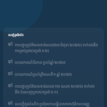
សេចក្ដីជូនដំណឹង
ការបង្ហាញព័ត៌មានទាន់ពេល(២៥ មិថុនា ២០២៦) ទាក់ទងនឹង
ការគ្រប់គ្រង(ទម្រង់ គ.២)
របាយការណ៍ចីរភាព ប្រចាំឆ្នាំ ២០២៥
របាយការណ៍​​ប្រចាំ​ត្រីមាសទី១ ឆ្នាំ ២០២៦
ការបង្ហាញព័ត៌មានទាន់ពេល(១២ ឧសភា ២០២៦) ទាក់ទង
នឹង ចំណេញឬខាត(ទម្រង់ ង.១)
សេចក្តីជូនដំណឹង ប្រជុំមហាសន្និបាតភាគហ៊ុនិកសាមញ្ញ