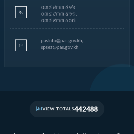
០៣៤ ៩៣៣ ៤១៦,
០៣៤ ៩៣៣ ៥១១,
០៣៤ ៩៣៣ ៥០៧
pasinfo@pas.gov.kh,
spsez@pas.gov.kh
442488
VIEW TOTALS