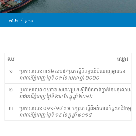
ទំព័រដើម
ប្រកាស
ល.រ
ឈ្មោះ
១
ប្រកាសលេខ ៣៤៦ សហវ​/ប្រ.ក ស្ដីពីពន្ធលើចំណេញមូលធន
រាជធានីភ្នំពេញ ថ្ងៃទី ០១ ខែ មេសា ឆ្នាំ ២០២០
២
ប្រកាសលេខ ០៥៣៦ សហវ​/ប្រ.ក ស្ដីពីចំណាត់ថ្នាក់នៃអនុលោមភា
រាជធានីភ្នំពេញ ថ្ងៃទី ២៣ ខែ ធ្នូ ឆ្នាំ ២០១៦
៣
ប្រកាសលេខ ០១១/១៨ គ.ម.ក​/ប្រ.ក ស្ដីពីអភិបាលកិច្ចសាជីវកម្
រាជធានីភ្នំពេញ ថ្ងៃទី ១៩ ខែ ធ្នូ ឆ្នាំ ២០១៨