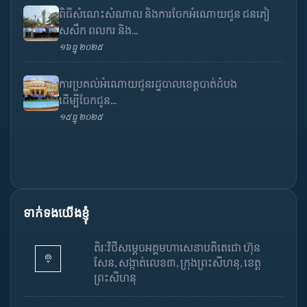
ពិធីសំណេះសំណាល និងការចែកអំណោយជូន ជនភៀ
សសឹក ពលករ និង...
១៦ ធ្នូ ២០២៥
ការប្រគល់អំណោយជូនរដ្ឋបាលខេត្តបាត់ដំបង
ដើម្បីចែកជូន...
១៥ ធ្នូ ២០២៥
ទាក់ទងយើងខ្ញុំ
តិរៈវិថីសម្តេចអគ្គមហាសេនាបតីតេជោ ហ៊ុន
សែន, សង្កាត់លេខ៣, ក្រុងព្រះសីហនុ, ខេត្ត
ព្រះសីហនុ