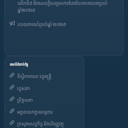
លើកទី៩ និងសេចក្តីសម្រេចការបែងចែកភាគលាភប្រចាំ
ឆ្នាំ២០២៥​
របាយការណ៍​​ប្រចាំ​ឆ្នាំ ២០២៥
គេហទំព័រពាក់ព័ន្ធ
ទីស្តីការគណៈរដ្ឋមន្ត្រី
រដ្ឋសភា
ព្រឹទ្ធសភា
អគ្គនាយកដ្ឋានពន្ធដារ
ក្រសួងសេដ្ឋកិច្ច និងហិរញ្ញវត្ថុ