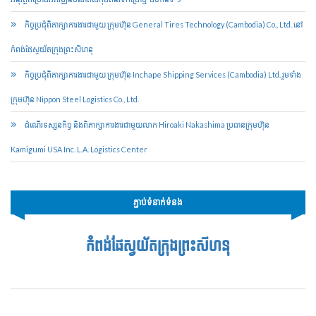
កិច្ចប្រជុំពិភាក្សាការងារជាមួយ ក្រុមហ៊ុន General Tires Technology (Cambodia) Co., Ltd. នៅ
កំពង់ផែស្វយ័តក្រុងព្រះសីហនុ
កិច្ចប្រជុំពិភាក្សាការងារជាមួយ ក្រុមហ៊ុន Inchape Shipping Services (Cambodia) Ltd. រួមទាំង
ក្រុមហ៊ុន Nippon Steel Logistics Co., Ltd.
ដំណើរទស្សនកិច្ច និងពិភាក្សាការងារជាមួយលាក Hiroaki Nakashima ប្រធានក្រុមហ៊ុន
Kamigumi USA Inc. L.A. Logistics Center
ភ្ជាប់ទំនាក់ទំនង
កំពង់ផែស្វយ័តក្រុងព្រះសីហនុ