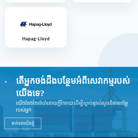
Hapag-Lloyd
តើអ្នកចង់ដឹងបន្ថែមអំពីសេវាកម្មរបស់
យើងទេ?
យើងតែងតែរង់ចាំដោយក្ដីរីករាយ ដើម្បីស្តាប់នូវ​សំណួរដ៏​មានតម្លៃ
របស់អ្នក
ទាក់ទងយើងខ្ញុំ