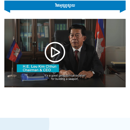
វីដេអូផ្សព្វផ្សាយ