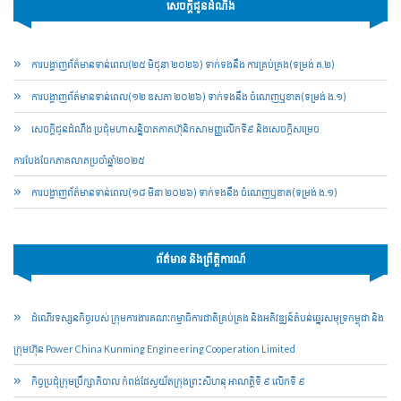
សេចក្ដីជូនដំណឹង
ការបង្ហាញព័ត៌មានទាន់ពេល(២៥ មិថុនា ២០២៦) ទាក់ទងនឹង ការគ្រប់គ្រង(ទម្រង់ គ.២)
ការបង្ហាញព័ត៌មានទាន់ពេល(១២ ឧសភា ២០២៦) ទាក់ទងនឹង ចំណេញឬខាត(ទម្រង់ ង.១)
សេចក្តីជូនដំណឹង ប្រជុំមហាសន្និបាតភាគហ៊ុនិកសាមញ្ញលើកទី៩ និងសេចក្តីសម្រេច
ការបែងចែកភាគលាភប្រចាំឆ្នាំ២០២៥​
ការបង្ហាញព័ត៌មានទាន់ពេល(១៨ មីនា ២០២៦) ទាក់ទងនឹង ចំណេញឬខាត(ទម្រង់ ង.១)
ព័ត៌មាន និងព្រឹត្តិការណ៍
ដំណើរទស្សនកិច្ចរបស់ ក្រុមការងារគណៈកម្មាធិការជាតិគ្រប់គ្រង និងអភិវឌ្ឍន៍តំបន់ឆ្នេរសមុទ្រកម្ពុជា និង
ក្រុមហ៊ុន Power China Kunming Engineering Cooperation Limited
កិច្ចប្រជុំក្រុមប្រឹក្សាភិបាល កំពង់ផែស្វយ័តក្រុងព្រះសីហនុ អាណត្តិទី ៩ លើកទី ៩