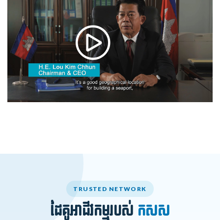
TRUSTED NETWORK
ដៃគូអាជីវកម្មរបស់
កសស