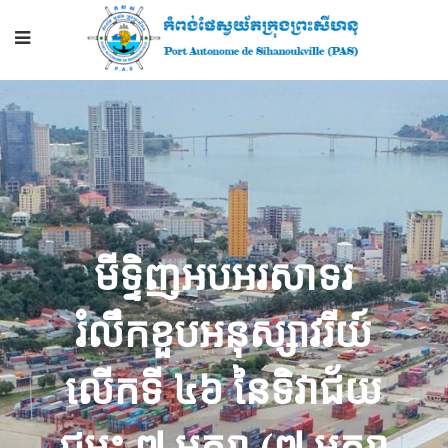
មីទ្ទិញអបអរសាទរ
រំលឹកខួបអនុស្សាវរីយ៍
លើកទី ៤៦ នៃទិវាជ័យ
ជម្នះ ៧ មករា (៧ មករា