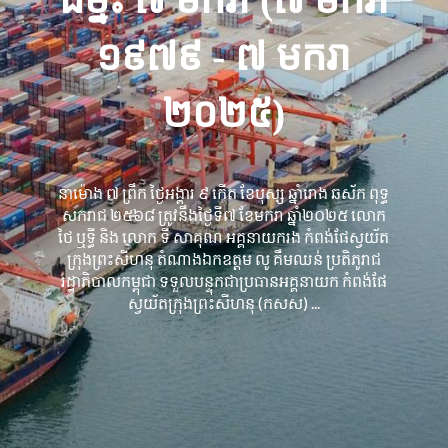
១៩៧៩ - ៧ មករា
២០២៥)
នាម៉ោង ៧ ព្រឹក ថ្ងៃអង្គារ ៩ កើត ខែបុស្ស ឆ្នាំរោង ឆស័ក ពុទ្ធ
សករាជ ២៥៦៨ ត្រូវនឹងថ្ងៃទី៧ ខែមករា ឆ្នាំ២០២៥ លោក
ថៃ ឬទ្ធី និង លោក ទី សាគុណ អគ្គនាយករង កំពង់ផែស្វយ័ត
ក្រុងព្រះសីហនុ តំណាងឯកឧត្តម លូ គឹមឈន់ ប្រតិភូរាជ
រដ្ឋាភិបាលកម្ពុជា ទទួលបន្ទុកជាប្រធានអគ្គនាយក កំពង់ផែ
ស្វយ័តក្រុងព្រះសីហនុ (កសស) ...