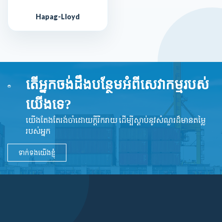
Hapag-Lloyd
តើអ្នកចង់ដឹងបន្ថែមអំពីសេវាកម្មរបស់
យើងទេ?
យើងតែងតែរង់ចាំដោយក្ដីរីករាយ ដើម្បីស្តាប់នូវ​សំណួរដ៏​មានតម្លៃ
របស់អ្នក
ទាក់ទងយើងខ្ញុំ