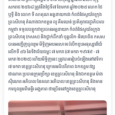
សករាជ ២៥៦៨ ត្រូវនឹងថ្ងៃទី៧ ខែមករា ឆ្នាំ២០២៥ លោក ថៃ
ឬទ្ធី និង លោក ទី សាគុណ អគ្គនាយករង កំពង់ផែស្វយ័តក្រុង
ព្រះសីហនុ តំណាងឯកឧត្តម លូ គឹមឈន់ ប្រតិភូរាជរដ្ឋាភិបាល
កម្ពុជា ទទួលបន្ទុកជាប្រធានអគ្គនាយក កំពង់ផែស្វយ័តក្រុង
ព្រះសីហនុ (កសស) និងថ្នាក់ដឹកនាំ បុគ្គលិក-និយោជិត កសស
បានអញ្ជើញចូលរួម មីទ្ទិញអបអរសាទរ រំលឹកខួបអនុស្សាវរីយ៍
លើកទី ៤៦ នៃទិវាជ័យជម្នះ ៧ មករា (៧ មករា ១៩៧៩ - ៧
មករា ២០២៥) ហើយមីទ្ទិញនេះ ត្រូវបានរៀបចំឡើងនៅវេទិកា
៧ មករា ខេត្តព្រះសីហនុ ក្រោមអធិបតីភាព ឯកឧត្តម វង្ស
ផាណាត ប្រធានក្រុមប្រឹក្សា ខេត្តព្រះសីហនុ និងឯកឧត្តម ម៉ាង
ស៊ីណេត អភិបាល នៃគណៈអភិបាល ខេត្តព្រះសីហនុ និងមាន
ការចូលរួមពីមន្ទីរ អង្គភាព ជាច្រើននៅក្នុងខេត្តព្រះសីហនុ