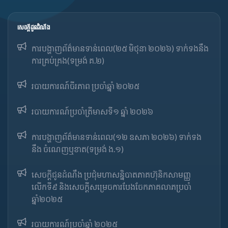
សេចក្ដីជូនដំណឹង
ការបង្ហាញព័ត៌មានទាន់ពេល(២៥ មិថុនា ២០២៦) ទាក់ទងនឹង
ការគ្រប់គ្រង(ទម្រង់ គ.២)
របាយការណ៍ចីរភាព ប្រចាំឆ្នាំ ២០២៥
របាយការណ៍​​ប្រចាំ​ត្រីមាសទី១ ឆ្នាំ ២០២៦
ការបង្ហាញព័ត៌មានទាន់ពេល(១២ ឧសភា ២០២៦) ទាក់ទង
នឹង ចំណេញឬខាត(ទម្រង់ ង.១)
សេចក្តីជូនដំណឹង ប្រជុំមហាសន្និបាតភាគហ៊ុនិកសាមញ្ញ
លើកទី៩ និងសេចក្តីសម្រេចការបែងចែកភាគលាភប្រចាំ
ឆ្នាំ២០២៥​
របាយការណ៍​​ប្រចាំ​ឆ្នាំ ២០២៥