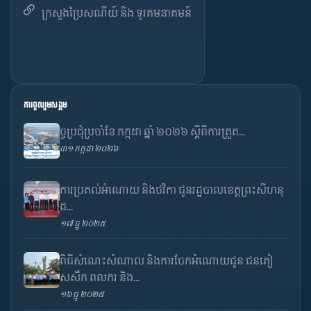
ក្រសួងប្រៃសណីយ៍ និង ទូរគមនាគមន៍
ការចូលរួមសង្គម
ច្ចប្រជុំប្រចាំខែ កក្កដា ឆ្នាំ ២០២៦ ស្តីពីការត្រួត...
៣១ កក្កដា ២០២៦
ការប្រគល់អំណោយ និងថវិកា ជូនរដ្ឋបាលខេត្តព្រះសីហនុ
ដ...
១៧ ធ្នូ ២០២៥
ពិធីសំណេះសំណាល និងការចែកអំណោយជូន ជនភៀ
សសឹក ពលករ និង...
១៦ ធ្នូ ២០២៥