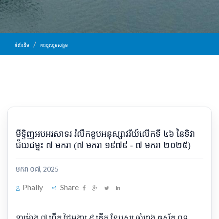
ទំព័រដើម
ការចូលរួមសង្គម
មីទ្ទិញអបអរសាទរ រំលឹកខួបអនុស្សាវរីយ៍លើកទី ៤៦ នៃទិវា
ជ័យជម្នះ ៧ មករា (៧ មករា ១៩៧៩ - ៧ មករា ២០២៥)
មករា ០៧, 2025
Phally
Share
នាម៉ោង ៧ ព្រឹក ថ្ងៃអង្គារ ៩ កើត ខែបុស្ស ឆ្នាំរោង ឆស័ក ពុទ្ធ