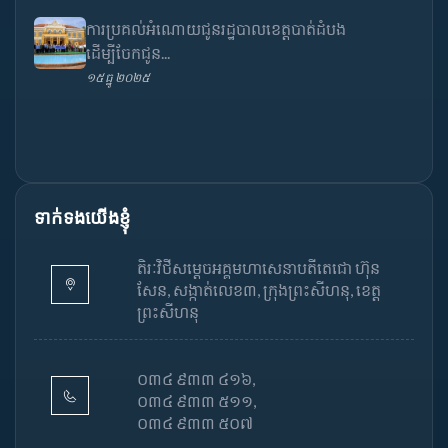
ការប្រគល់អំណោយជូនរដ្ឋបាលខេត្តបាត់ដំបង
ដើម្បីចែកជូន...
១៥ ធ្នូ ២០២៥
ទាក់ទងយើងខ្ញុំ
តិរៈវិថីសម្តេចអគ្គមហាសេនាបតីតេជោ ហ៊ុន
សែន, សង្កាត់លេខ៣, ក្រុងព្រះសីហនុ, ខេត្ត
ព្រះសីហនុ
០៣៤ ៩៣៣ ៤១៦,
០៣៤ ៩៣៣ ៥១១,
០៣៤ ៩៣៣ ៥០៧