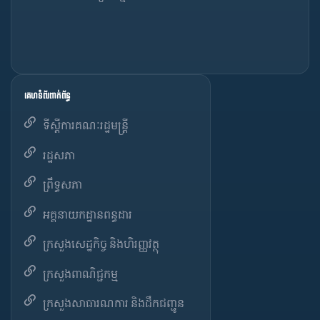
គេហទំព័រពាក់ព័ន្ធ
ទីស្តីការគណៈរដ្ឋមន្ត្រី
រដ្ឋសភា
ព្រឹទ្ធសភា
អគ្គនាយកដ្ឋានពន្ធដារ
ក្រសួងសេដ្ឋកិច្ច និងហិរញ្ញវត្ថុ
ក្រសួងពាណិជ្ជកម្ម
ក្រសួងសាធារណការ និងដឹកជញ្ជូន