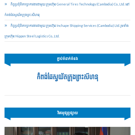
កិច្ចប្រជុំពិភាក្សាការងារជាមួយ ក្រុមហ៊ុន General Tires Technology (Cambodia) Co., Ltd. នៅ
កំពង់ផែស្វយ័តក្រុងព្រះសីហនុ
កិច្ចប្រជុំពិភាក្សាការងារជាមួយ ក្រុមហ៊ុន Inchape Shipping Services (Cambodia) Ltd. រួមទាំង
ក្រុមហ៊ុន Nippon Steel Logistics Co., Ltd.
ភ្ជាប់ទំនាក់ទំនង
កំពង់ផែស្វយ័តក្រុងព្រះសីហនុ
វីដេអូផ្សព្វផ្សាយ