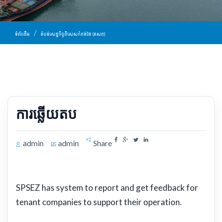
ទំព័រដើម
តំបន់​សេដ្ឋកិច្ច​ពិសេស​កំពង់ផែ​​ (តសព)
ការឆ្លើយតប
admin
admin
Share
SPSEZ has system to report and get feedback for
tenant companies to support their operation.