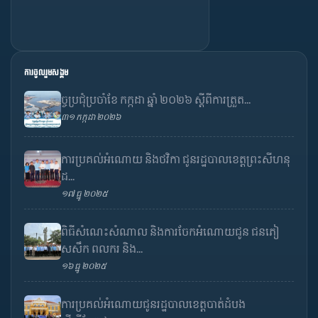
ការចូលរួមសង្គម
ច្ចប្រជុំប្រចាំខែ កក្កដា ឆ្នាំ ២០២៦ ស្តីពីការត្រួត...
៣១ កក្កដា ២០២៦
ការប្រគល់អំណោយ និងថវិកា ជូនរដ្ឋបាលខេត្តព្រះសីហនុ
ដ...
១៧ ធ្នូ ២០២៥
ពិធីសំណេះសំណាល និងការចែកអំណោយជូន ជនភៀ
សសឹក ពលករ និង...
១៦ ធ្នូ ២០២៥
ការប្រគល់អំណោយជូនរដ្ឋបាលខេត្តបាត់ដំបង