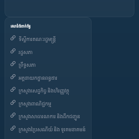
គេហទំព័រពាក់ព័ន្ធ
ទីស្តីការគណៈរដ្ឋមន្ត្រី
រដ្ឋសភា
ព្រឹទ្ធសភា
អគ្គនាយកដ្ឋានពន្ធដារ
ក្រសួងសេដ្ឋកិច្ច និងហិរញ្ញវត្ថុ
ក្រសួងពាណិជ្ជកម្ម
ក្រសួងសាធារណការ និងដឹកជញ្ជូន
ក្រសួងប្រៃសណីយ៍ និង ទូរគមនាគមន៍