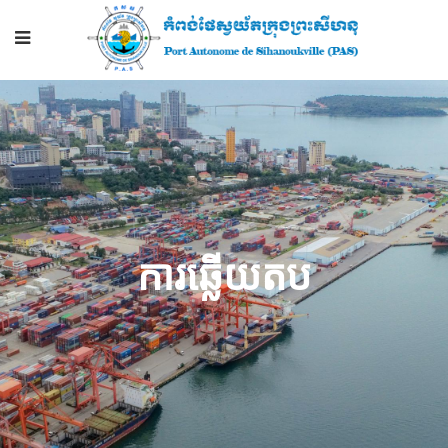
ការឆ្លើយតប