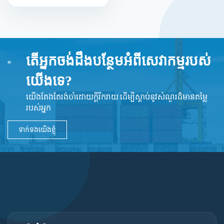
តើអ្នកចង់ដឹងបន្ថែមអំពីសេវាកម្មរបស់
យើងទេ?
យើងតែងតែរង់ចាំដោយក្ដីរីករាយ ដើម្បីស្តាប់នូវ​សំណួរដ៏​មានតម្លៃ
របស់អ្នក
ទាក់ទងយើងខ្ញុំ