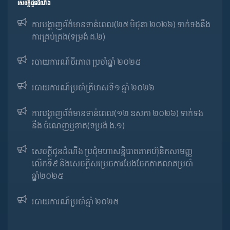
សេចក្ដីជូនដំណឹង
ការបង្ហាញព័ត៌មានទាន់ពេល(២៥ មិថុនា ២០២៦) ទាក់ទងនឹង
ការគ្រប់គ្រង(ទម្រង់ គ.២)
របាយការណ៍ចីរភាព ប្រចាំឆ្នាំ ២០២៥
របាយការណ៍​​ប្រចាំ​ត្រីមាសទី១ ឆ្នាំ ២០២៦
ការបង្ហាញព័ត៌មានទាន់ពេល(១២ ឧសភា ២០២៦) ទាក់ទង
នឹង ចំណេញឬខាត(ទម្រង់ ង.១)
សេចក្តីជូនដំណឹង ប្រជុំមហាសន្និបាតភាគហ៊ុនិកសាមញ្ញ
លើកទី៩ និងសេចក្តីសម្រេចការបែងចែកភាគលាភប្រចាំ
ឆ្នាំ២០២៥​
របាយការណ៍​​ប្រចាំ​ឆ្នាំ ២០២៥