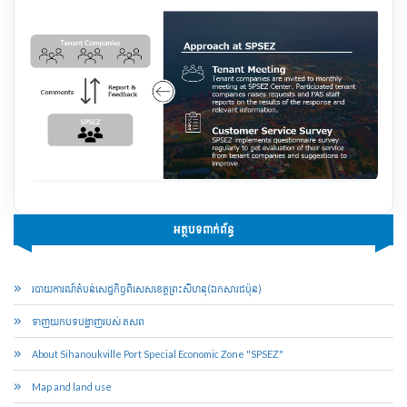
អត្ថបទពាក់ព័ន្ធ
របាយការណ៍​តំបន់សេដ្ឋកិច្ចពិសេស​ខេត្តព្រះសីហនុ​(ឯកសារជប៉ុន)
ទាញយកបទបង្ហាញរបស់ តសព
About Sihanoukville Port Special Economic Zone "SPSEZ"
Map and land use