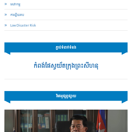
សេវាកម្ម
ការឆ្លើយតប
Low Disaster Risk
ភ្ជាប់ទំនាក់ទំនង
កំពង់ផែស្វយ័តក្រុងព្រះសីហនុ
វីដេអូផ្សព្វផ្សាយ