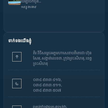
ដើម្បីចែកជូន...
១៥ ធ្នូ ២០២៥
ទាក់ទងយើងខ្ញុំ
តិរៈវិថីសម្តេចអគ្គមហាសេនាបតីតេជោ ហ៊ុន
សែន, សង្កាត់លេខ៣, ក្រុងព្រះសីហនុ, ខេត្ត
ព្រះសីហនុ
០៣៤ ៩៣៣ ៤១៦,
០៣៤ ៩៣៣ ៥១១,
០៣៤ ៩៣៣ ៥០៧
pasinfo@pas.gov.kh,