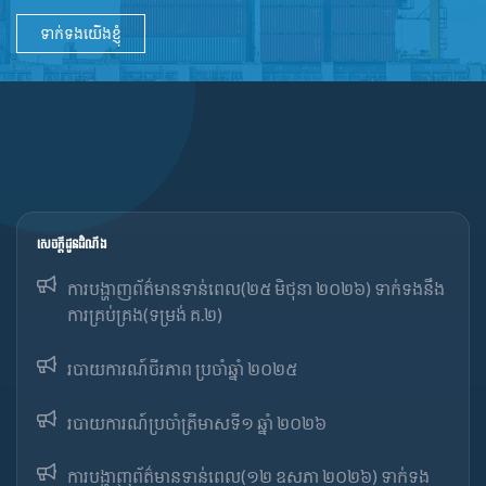
ទាក់ទងយើងខ្ញុំ
សេចក្ដីជូនដំណឹង
ការបង្ហាញព័ត៌មានទាន់ពេល(២៥ មិថុនា ២០២៦) ទាក់ទងនឹង
ការគ្រប់គ្រង(ទម្រង់ គ.២)
របាយការណ៍ចីរភាព ប្រចាំឆ្នាំ ២០២៥
របាយការណ៍​​ប្រចាំ​ត្រីមាសទី១ ឆ្នាំ ២០២៦
ការបង្ហាញព័ត៌មានទាន់ពេល(១២ ឧសភា ២០២៦) ទាក់ទង