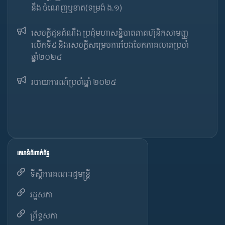
នឹង ចំណេញឬខាត(ទម្រង់ ង.១)
សេចក្តីជូនដំណឹង ប្រជុំមហាសន្និបាតភាគហ៊ុនិកសាមញ្ញ
លើកទី៩ និងសេចក្តីសម្រេចការបែងចែកភាគលាភប្រចាំ
ឆ្នាំ២០២៥​
របាយការណ៍​​ប្រចាំ​ឆ្នាំ ២០២៥
គេហទំព័រពាក់ព័ន្ធ
ទីស្តីការគណៈរដ្ឋមន្ត្រី
រដ្ឋសភា
ព្រឹទ្ធសភា