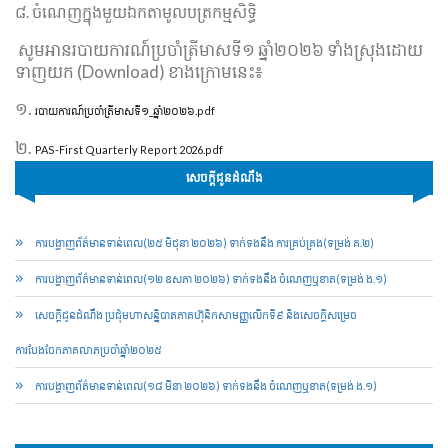
៨.
ចំណេញក្នុងមួយឯកតាមូលបត្រកម្មសិទ្ធិ
សូម​អាន​របាយការណ៍​ប្រចាំត្រីមាសទី១ ឆ្នាំ២០២៦ ទាំង​ស្រុង​ដោយ​
ទាញយក (Download) ខាង​ក្រោម​នេះ៖
១.
របាយការណ៍ប្រចាំត្រីមាសទី១_ឆ្នាំ២០២៦.pdf
២.
PAS-First Quarterly Report 2026.pdf
សេចក្ដីជូនដំណឹង
ការបង្ហាញព័ត៌មានទាន់ពេល(២៥ មិថុនា ២០២៦) ទាក់ទងនឹង ការគ្រប់គ្រង(ទម្រង់ គ.២)
ការបង្ហាញព័ត៌មានទាន់ពេល(១២ ឧសភា ២០២៦) ទាក់ទងនឹង ចំណេញឬខាត(ទម្រង់ ង.១)
សេចក្តីជូនដំណឹង ប្រជុំមហាសន្និបាតភាគហ៊ុនិកសាមញ្ញលើកទី៩ និងសេចក្តីសម្រេច
ការបែងចែកភាគលាភប្រចាំឆ្នាំ២០២៥​
ការបង្ហាញព័ត៌មានទាន់ពេល(១៨ មីនា ២០២៦) ទាក់ទងនឹង ចំណេញឬខាត(ទម្រង់ ង.១)