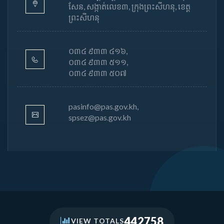
សែន, សង្កាត់លេខ៣, ក្រុងព្រះសីហនុ, ខេត្ត
ព្រះសីហនុ
០៣៤ ៩៣៣ ៤១៦,
០៣៤ ៩៣៣ ៥១១,
០៣៤ ៩៣៣ ៥០៧
pasinfo@pas.gov.kh,
spsez@pas.gov.kh
442758
VIEW TOTALS