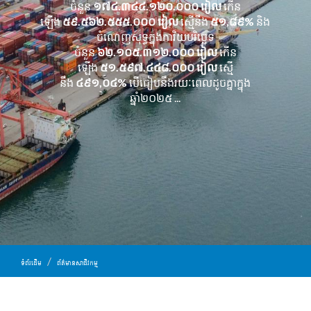
ចំនួន
១៧៤.៣៤៤.១២០.០០០ រៀល
កើន
ឡើង
៥៩.៥៦២.៥៥៥.០០០ រៀល
ស្មើនឹង
៥១,៨៩%
និង
ចំណេញសុទ្ធក្នុងការិយបរិច្ឆេទ
ចំនួន
៦២.១០៥.៣១២.០០០
រៀល
កើន
ឡើង
៥១.៥៩៧.៤៤៨.០០០ រៀល
ស្មើ
នឹង
៤៩១,០៤%
បើធៀបនឹងរយៈពេលដូចគ្នាក្នុង
ឆ្នាំ២០២៥ ...
ទំព័រដើម
ព័ត៌មានសាជីវកម្ម