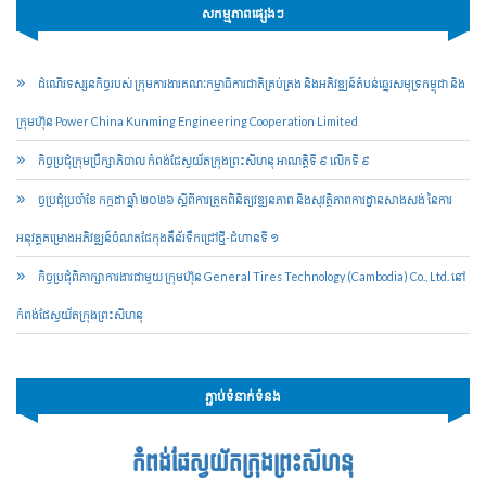
សកម្មភាពផ្សេងៗ
ដំណើរទស្សនកិច្ចរបស់ ក្រុមការងារគណៈកម្មាធិការជាតិគ្រប់គ្រង និងអភិវឌ្ឍន៍តំបន់ឆ្នេរសមុទ្រកម្ពុជា និង
ក្រុមហ៊ុន Power China Kunming Engineering Cooperation Limited
កិច្ចប្រជុំក្រុមប្រឹក្សាភិបាល កំពង់ផែស្វយ័តក្រុងព្រះសីហនុ អាណត្តិទី ៩ លើកទី ៩
ច្ចប្រជុំប្រចាំខែ កក្កដា ឆ្នាំ ២០២៦ ស្តីពីការត្រួតពិនិត្យវឌ្ឍនភាព និងសុវត្ថិភាពការដ្ឋានសាងសង់ នៃការ
អនុវត្តគម្រោងអភិវឌ្ឍន៍ចំណតផែកុងតឺន័រទឹកជ្រៅថ្មី-ជំហានទី ១
កិច្ចប្រជុំពិភាក្សាការងារជាមួយ ក្រុមហ៊ុន General Tires Technology (Cambodia) Co., Ltd. នៅ
កំពង់ផែស្វយ័តក្រុងព្រះសីហនុ
ភ្ជាប់ទំនាក់ទំនង
កំពង់ផែស្វយ័តក្រុងព្រះសីហនុ