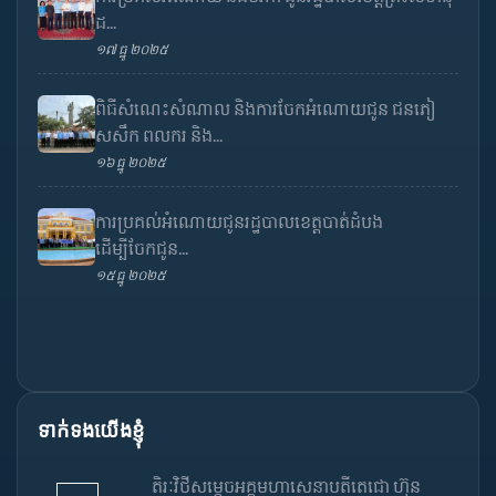
ដ...
១៧ ធ្នូ ២០២៥
ពិធីសំណេះសំណាល និងការចែកអំណោយជូន ជនភៀ
សសឹក ពលករ និង...
១៦ ធ្នូ ២០២៥
ការប្រគល់អំណោយជូនរដ្ឋបាលខេត្តបាត់ដំបង
ដើម្បីចែកជូន...
១៥ ធ្នូ ២០២៥
ទាក់ទងយើងខ្ញុំ
តិរៈវិថីសម្តេចអគ្គមហាសេនាបតីតេជោ ហ៊ុន