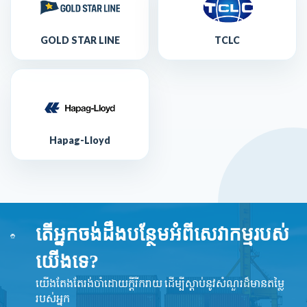
GOLD STAR LINE
TCLC
Hapag-Lloyd
តើអ្នកចង់ដឹងបន្ថែមអំពីសេវាកម្មរបស់
យើងទេ?
យើងតែងតែរង់ចាំដោយក្ដីរីករាយ ដើម្បីស្តាប់នូវ​សំណួរដ៏​មានតម្លៃ
របស់អ្នក