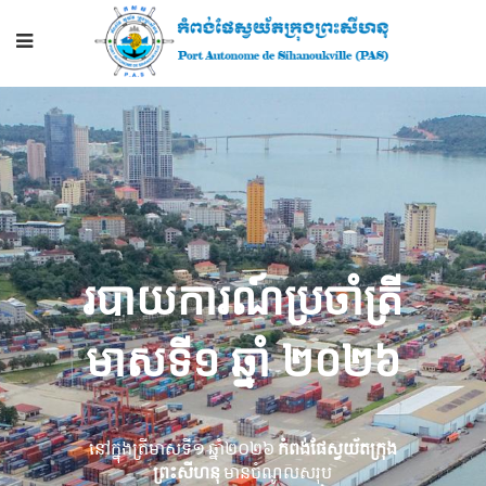
របាយការណ៍​​ប្រចាំ​ត្រី
មាសទី១ ឆ្នាំ ២០២៦
នៅក្នុងត្រីមាសទី១ ឆ្នំា២០២៦​
កំពង់ផែស្វយ័តក្រុង
ព្រះសីហនុ
មាន​ចំណូលសរុប