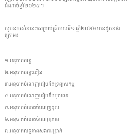
ដំណាច់ឆ្នាំ២០២៥ ។​
សូចនករសំខាន់ៗសម្រាប់ត្រីមាសទី១ ឆ្នាំ២០២៦ មានដូចខាង
ក្រោម៖
១.
អនុបាតចរន្ត
២.
អនុបាតចរន្តលឿន
៣.
អនុបាតចំណេញធៀបនឹងទ្រព្យសកម្ម
៤.
អនុបាតចំណេញធៀបនឹងមូលធន
៥.
អនុបាតគំលាតចំណេញដុល
៦.
អនុបាតគំលាតចំណេញភាព
៧.
អនុបាតលទ្ធភាពសងការប្រាក់