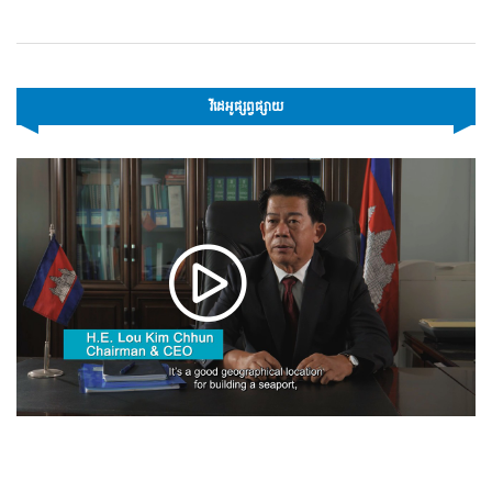
វីដេអូផ្សព្វផ្សាយ