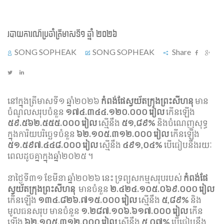
របាយការណ៍​​ប្រចាំ​ត្រីមាសទី១ ឆ្នាំ ២០២៦
SONG SOPHEAK
SONG SOPHEAK
Share
នៅក្នុងត្រីមាសទី១ ឆ្នំា២០២៦​
កំពង់ផែស្វយ័តក្រុងព្រះសីហនុ
មាន​
ចំណូលសរុបចំនួន
១៧៤.៣៤៤.១២០.០០០ រៀល
កើនឡើង
៥៩.៥៦២.៥៥៥.០០០ រៀល
ស្មើនឹង
៥១,៨៩%
និងចំណេញសុទ្ធ
ក្នុងការិយបរិច្ឆេទចំនួន
៦២.១០៥.៣១២.០០០
រៀល
កើនឡើង
៥១.៥៩៧.៤៤៨.០០០ រៀល
ស្មើនឹង
៤៩១,០៤%
បើធៀបនឹងរយៈ
ពេលដូចគ្នាក្នុងឆ្នាំ២០២៥ ។​
នាថ្ងៃទី៣១ ខែមីនា ឆ្នាំ២០២៦ នេះ ទ្រព្យសកម្ម​សរុបរបស់
កំពង់ផែ
ស្វយ័តក្រុងព្រះសីហនុ
មានចំនួន
២.៤២៤.១០៥.០៦៩.០០០ រៀល
កើនឡើង
១៣៤.៨២៦.៧១៥.០០០ រៀល
ស្មើនឹង
៥,៨៩%
និង
មូលធនសរុប មានចំនួន
១.២៨៧.១០៦.៦១៧.០០០ រៀល
កើន
ឡើង
៦២.១០៥.៣១២.០០០ រៀល
ស្មើនឹង
៥,០៧%
បើធៀបនឹង