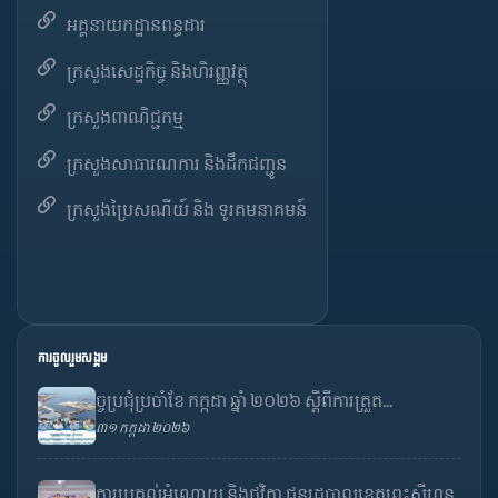
អគ្គនាយកដ្ឋានពន្ធដារ
ក្រសួងសេដ្ឋកិច្ច និងហិរញ្ញវត្ថុ
ក្រសួងពាណិជ្ជកម្ម
ក្រសួងសាធារណការ និងដឹកជញ្ជូន
ក្រសួងប្រៃសណីយ៍ និង ទូរគមនាគមន៍
ការចូលរួមសង្គម
ច្ចប្រជុំប្រចាំខែ កក្កដា ឆ្នាំ ២០២៦ ស្តីពីការត្រួត...
៣១ កក្កដា ២០២៦
ការប្រគល់អំណោយ និងថវិកា ជូនរដ្ឋបាលខេត្តព្រះសីហនុ