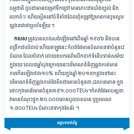
ធម្មជាតិ ដូចជា​មាន​ជម្រៅ​ទឹក​ជ្រៅ មាន​កោះ​ជារ​បាំង​ខ្យល់ និង​
រលក​ធំៗ ហើយ​ស្ថិត​នៅ​ចំ​ទីតាំង​ដែល​ពុំ​តម្រូវឱ្យ​មាន​ការ​បូម​ស្តារ​
ឃ្លង​នាវា​ជាប្រចាំ​ឡើយ ។​
​
កសស
ត្រូវបាន​សាងសង់​ឡើង​នៅ​ដើមឆ្នាំ ១៩៥៦ និង​បាន​
ពង្រីក​ជា​លំដាប់ ហើយ​ឥឡូវនេះ កំពង់ផែ​មាន​ចំណត​នាវា​ចំនួន​៨​
ចំណត ដែល​បំពាក់ ដោយ​ឧបករណ៍​លើកដាក់​ទំនើប​ទាន់សម័យ
ក្នុង​រយៈពេល​៥​ឆ្នាំ​ចុងក្រោយ​នេះ​បរិមាណ​ទំនិញ​ឆ្លងកាត់​មាន​
ការកើនឡើង​ជាង​១០% ហើយ​ក្នុង​ឆ្នាំ ២០១៥​កន្លងទៅនេះ
បរិមាណ​ទំនិញ​ឆ្លងកាត់​ផែ​គិត​ជា​តោន​ចំនួន​៣,៨​លាន​តោន ក្នុង
នោះ​កុងតេន័រ​មានចំនួន​៣៩១.០០០TEUs​។​កំពង់ផែ​អាច​ឲ្យ​នា​
វាមាន​ចំណុះ​ផ្ទុក ២០.០០០​តោន​ចូល​ចត​បាន ឬ​ប្រមាណ
១.៥០០TEUs ចំពោះ​នាវា​កុង​តែ​ន័រ ។
អត្ថបទពាក់ព័ន្ធ