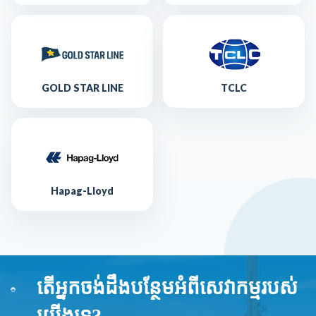
GOLD STAR LINE
TCLC
Hapag-Lloyd
តើអ្នកចង់ដឹងបន្ថែមអំពីសេវាកម្មរបស់
យើងទេ?