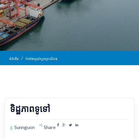
ទំព័រដើម
កំពង់ផែស្វយ័តក្រុងព្រះសីហនុ
ទិដ្ឋភាពទូទៅ
Sunnguon
Share