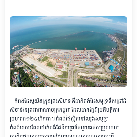
​ កំពង់ផែ​ស្វយ័ត​ក្រុងព្រះសីហនុ គឺជា​កំពង់ផែ​សមុទ្រ​ទឹក​ជ្រៅ​ដ៏​
សំខាន់​នៃ​ព្រះរាជាណាចក្រ​កម្ពុជា ដែល​មាន​ផ្ទៃដី​ប្រតិបត្តិ​ការ
ប្រមាណ​១២៥​ហិកតា ។ កំពង់ផែ​ស្ថិតនៅ​ឈូង​សមុទ្រ​
កំពង់សោម​ដែលជា​កំពង់ផែ​ទឹក​ជ្រៅ​តែមួយគត់​សម្រួល​ដល់​
ការដឹកជញ្ជូន​តាម​សមុទ្រ​ដែល​ទទួលបាន​ភាពអនុគ្រោះ​ពី​