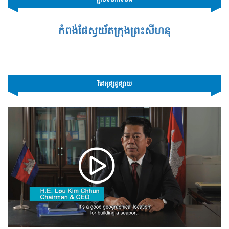
កំពង់ផែស្វយ័តក្រុងព្រះសីហនុ
វីដេអូផ្សព្វផ្សាយ