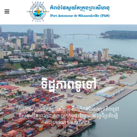
ទិដ្ឋភាពទូទៅ
កំពង់ផែ​ស្វយ័ត​ក្រុងព្រះសីហនុ គឺជា​កំពង់ផែ​សមុទ្រ​ទឹក​ជ្រៅ​
ដ៏​សំខាន់​នៃ​ព្រះរាជាណាចក្រ​កម្ពុជា ដែល​មាន​ផ្ទៃដី​ប្រតិបត្តិ​
ការប្រមាណ​១២៥​ហិកតា...