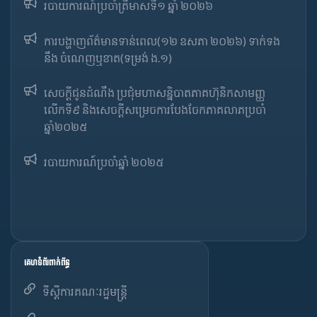
របាយការណ៍​​ប្រចាំ​ត្រីមាសទី១ ឆ្នាំ ២០២៦
ការបង្ហាញព័ត៌មានទាន់ពេល(១២ ឧសភា ២០២៦) ទាក់ទង
នឹង ចំណេញឬខាត(ទម្រង់ ង.១)
សេចក្តីជូនដំណឹង ប្រជុំមហាសន្និបាតភាគហ៊ុនិកសាមញ្ញ
លើកទី៩ និងសេចក្តីសម្រេចការបែងចែកភាគលាភប្រចាំ
ឆ្នាំ២០២៥​
របាយការណ៍​​ប្រចាំ​ឆ្នាំ ២០២៥
គេហទំព័រពាក់ព័ន្ធ
ទីស្តីការគណៈរដ្ឋមន្ត្រី