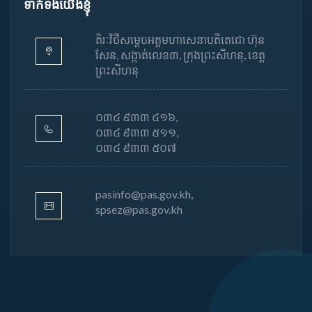
ទាក់ទងយើងខ្ញុំ
តិរៈវិថីសម្តេចអគ្គមហាសេនាបតីតេជោ ហ៊ុន
សែន, សង្កាត់លេខ៣, ក្រុងព្រះសីហនុ, ខេត្ត
ព្រះសីហនុ
០៣៤ ៩៣៣ ៤១៦,
០៣៤ ៩៣៣ ៥១១,
០៣៤ ៩៣៣ ៥០៧
pasinfo@pas.gov.kh,
spsez@pas.gov.kh