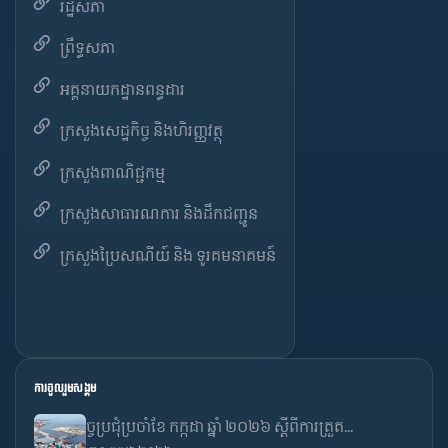
រដ្ឋសភា
ព្រឹទ្ធសភា
អគ្គនាយកដ្ឋានពន្ធដារ
ក្រសួងសេដ្ឋកិច្ច និងហិរញ្ញវត្ថុ
ក្រសួងពាណិជ្ជកម្ម
ក្រសួងសាធារណការ និងដឹកជញ្ជូន
ក្រសួងប្រៃសណីយ៍ និង ទូរគមនាគមន៍
ការចូលរួមសង្គម
ច្ចប្រជុំប្រចាំខែ កក្កដា ឆ្នាំ ២០២៦ ស្តីពីការត្រួត...