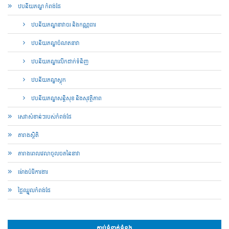
ឋបនីយភណ្ឌ កំពង់ផែ
ឋបនីយភណ្ឌនាវាចរ និងកណ្ណធារ
ឋបនីយភណ្ឌចំណតនាវា
ឋបនីយភណ្ឌលើកដាក់ទំនិញ
ឋបនីយភណ្ឌស្តុក
ឋបនីយភណ្ឌសន្តិសុខ និងសុវត្ថិភាព
សេវាសំខាន់ៗរបស់កំពង់ផែ
តារាងស្ថិតិ
តារាង​ពេល​វេលា​ចូល​ចត​នៃ​នាវា
ម៉ោងបំរើការងារ
ថ្លៃឈ្នួលកំពង់ផែ
ភ្ជាប់ទំនាក់ទំនង