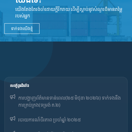
យើងតែងតែរង់ចាំដោយក្ដីរីករាយ ដើម្បីស្តាប់នូវ​សំណួរដ៏​មានតម្លៃ
របស់អ្នក
ទាក់ទងយើងខ្ញុំ
សេចក្ដីជូនដំណឹង
ការបង្ហាញព័ត៌មានទាន់ពេល(២៥ មិថុនា ២០២៦) ទាក់ទងនឹង
ការគ្រប់គ្រង(ទម្រង់ គ.២)
របាយការណ៍ចីរភាព ប្រចាំឆ្នាំ ២០២៥