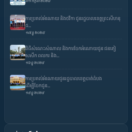
៣១ កក្កដា ២០២៦
ការប្រគល់អំណោយ និងថវិកា ជូនរដ្ឋបាលខេត្តព្រះសីហនុ
ដ...
១៧ ធ្នូ ២០២៥
ពិធីសំណេះសំណាល និងការចែកអំណោយជូន ជនភៀ
សសឹក ពលករ និង...
១៦ ធ្នូ ២០២៥
ការប្រគល់អំណោយជូនរដ្ឋបាលខេត្តបាត់ដំបង
ដើម្បីចែកជូន...
១៥ ធ្នូ ២០២៥