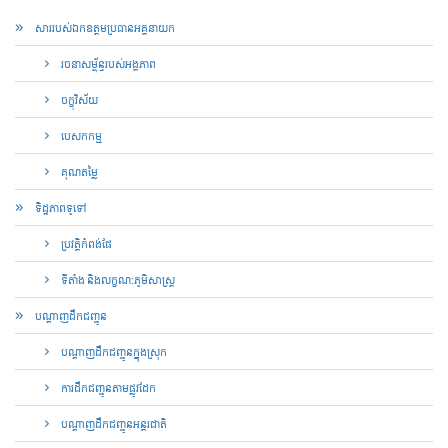
សាររបស់ឯកឧត្តមប្រធានអគ្គនាយក
រចនាសម្ព័ន្ធរបស់អង្គភាព
ចក្ខុវិស័យ
បេសកកម្ម
គុណ​តម្លៃ
ទិដ្ឋភាពទូទៅ
ប្រវត្តិកំពង់ផែ
ទីតាំង និងលក្ខណ:ភូមិសាស្រ្ត
បណ្តាញ​ដឹកជញ្ជូន
បណ្តាញ​ដឹកជញ្ជូន​ក្នុងស្រុក​
ការដឹកជញ្ជូនតាមផ្លូវដែក
បណ្តាញ​ដឹកជញ្ជូន​អន្តរជាតិ​