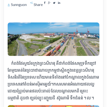
Sunnguon
Share
កំពង់ផែ​ស្វយ័ត​ក្រុងព្រះសីហនុ គឺជា​កំពង់ផែ​សមុទ្រ​ទឹក​ជ្រៅ​
តែមួយគត់​នៃ​ព្រះរាជាណាចក្រ​កម្ពុជា​ស្ថិតក្នុង​ខេត្ត​ព្រះសីហនុ​
ទិសនិរតី​នៃ​ប្រទេស ហើយ​មាន​ទីតាំង​នៅ​ចំ​កណ្តាល​ក្នុងចំណោម​
ប្រទេស​នៅ​តំបន់​អាស៊ីអាគ្នេយ៍​។​កសស​មាន​អំណោយផល​ល្អ
ដោយ​ពុំ​ធ្លាប់​មាន​ផលប៉ះពាល់ ដែល​បណ្តាល​មកពី គ្រោះ
ធម្មជាតិ ដូចជា ខ្យល់ព្យុះ រញ្ជួយ​ដី ស៊ូ​ណា​មី ទឹកជំនន់ ។ ល ។​