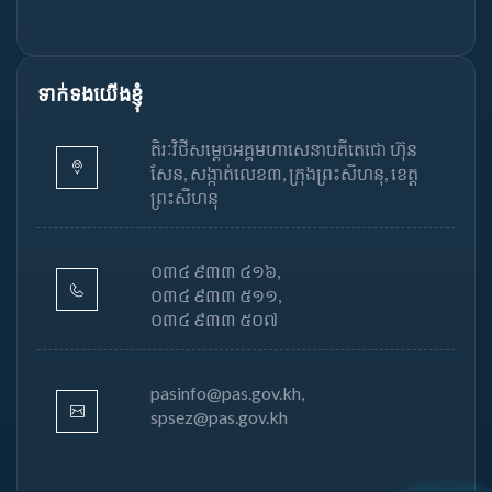
ទាក់ទងយើងខ្ញុំ
តិរៈវិថីសម្តេចអគ្គមហាសេនាបតីតេជោ ហ៊ុន
សែន, សង្កាត់លេខ៣, ក្រុងព្រះសីហនុ, ខេត្ត
ព្រះសីហនុ
០៣៤ ៩៣៣ ៤១៦,
០៣៤ ៩៣៣ ៥១១,
០៣៤ ៩៣៣ ៥០៧
pasinfo@pas.gov.kh,
spsez@pas.gov.kh