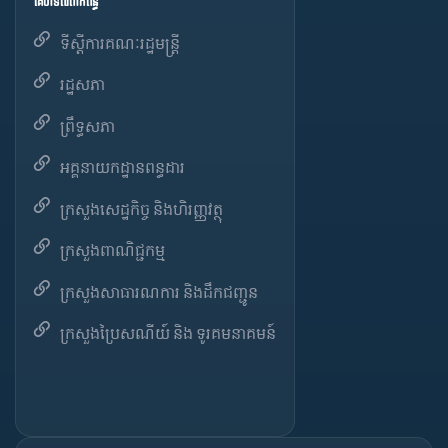
គេហទំព័រពាក់ព័ន្ធ
ទីស្តីការគណៈរដ្ឋមន្ត្រី
រដ្ឋសភា
ព្រឹទ្ធសភា
អគ្គនាយកដ្ឋានពន្ធដារ
ក្រសួងសេដ្ឋកិច្ច និងហិរញ្ញវត្ថុ
ក្រសួងពាណិជ្ជកម្ម
ក្រសួងសាធារណការ និងដឹកជញ្ជូន
ក្រសួងប្រៃសណីយ៍ និង ទូរគមនាគមន៍