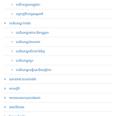
ការដឹកជញ្ជូនតាមផ្លូវដែក
បណ្តាញ​ដឹកជញ្ជូន​អន្តរជាតិ​
ឋបនីយភណ្ឌ កំពង់ផែ
ឋបនីយភណ្ឌនាវាចរ និងកណ្ណធារ
ឋបនីយភណ្ឌចំណតនាវា
ឋបនីយភណ្ឌលើកដាក់ទំនិញ
ឋបនីយភណ្ឌស្តុក
ឋបនីយភណ្ឌសន្តិសុខ និងសុវត្ថិភាព
សេវាសំខាន់ៗរបស់កំពង់ផែ
តារាងស្ថិតិ
តារាង​ពេល​វេលា​ចូល​ចត​នៃ​នាវា
ម៉ោងបំរើការងារ