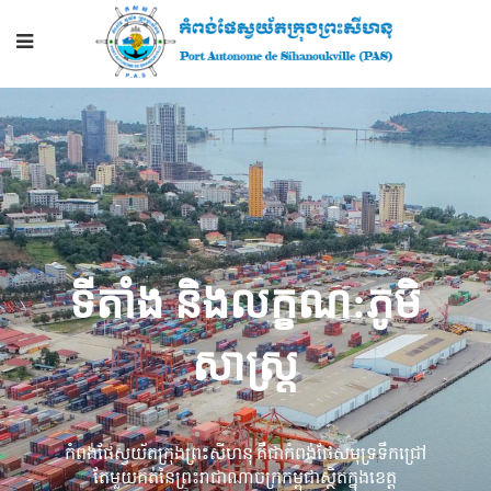
ទីតាំង និងលក្ខណ:ភូមិ
សាស្រ្ត
កំពង់ផែ​ស្វយ័ត​ក្រុងព្រះសីហនុ គឺជា​កំពង់ផែ​សមុទ្រ​ទឹក​ជ្រៅ​
តែមួយគត់​នៃ​ព្រះរាជាណាចក្រ​កម្ពុជា​ស្ថិតក្នុង​ខេត្ត​