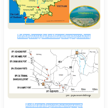
ទី​តាំង​ភូមិ​សាស្ត្រ​នៃ​កំពង់​ផែ​ស្វយ័ត​ក្រុងព្រះសីហនុ
​កំពង់​ផែ​នានា​នៃ​ព្រះរាជាណាចក្រកម្ពុជា