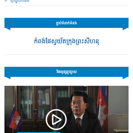
ថ្លៃឈ្នួលកំពង់ផែ
ភ្ជាប់ទំនាក់ទំនង
កំពង់ផែស្វយ័តក្រុងព្រះសីហនុ
វីដេអូផ្សព្វផ្សាយ