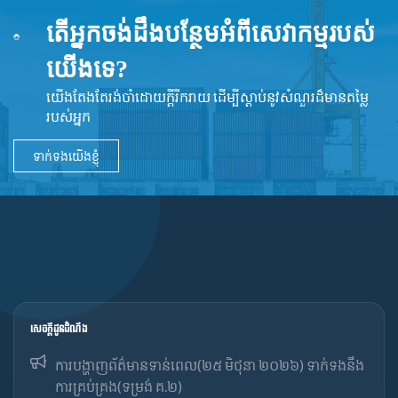
តើអ្នកចង់ដឹងបន្ថែមអំពីសេវាកម្មរបស់
យើងទេ?
យើងតែងតែរង់ចាំដោយក្ដីរីករាយ ដើម្បីស្តាប់នូវ​សំណួរដ៏​មានតម្លៃ
របស់អ្នក
ទាក់ទងយើងខ្ញុំ
សេចក្ដីជូនដំណឹង
ការបង្ហាញព័ត៌មានទាន់ពេល(២៥ មិថុនា ២០២៦) ទាក់ទងនឹង
ការគ្រប់គ្រង(ទម្រង់ គ.២)