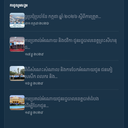
ការចូលរួមសង្គម
ច្ចប្រជុំប្រចាំខែ កក្កដា ឆ្នាំ ២០២៦ ស្តីពីការត្រួត...
៣១ កក្កដា ២០២៦
ការប្រគល់អំណោយ និងថវិកា ជូនរដ្ឋបាលខេត្តព្រះសីហនុ
ដ...
១៧ ធ្នូ ២០២៥
ពិធីសំណេះសំណាល និងការចែកអំណោយជូន ជនភៀ
សសឹក ពលករ និង...
១៦ ធ្នូ ២០២៥
ការប្រគល់អំណោយជូនរដ្ឋបាលខេត្តបាត់ដំបង
ដើម្បីចែកជូន...
១៥ ធ្នូ ២០២៥