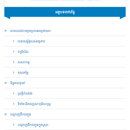
អត្ថបទពាក់ព័ន្ធ
សាររបស់ឯកឧត្តមប្រធានអគ្គនាយក
រចនាសម្ព័ន្ធរបស់អង្គភាព
ចក្ខុវិស័យ
បេសកកម្ម
គុណ​តម្លៃ
ទិដ្ឋភាពទូទៅ
ប្រវត្តិកំពង់ផែ
ទីតាំង និងលក្ខណ:ភូមិសាស្រ្ត
បណ្តាញ​ដឹកជញ្ជូន
បណ្តាញ​ដឹកជញ្ជូន​ក្នុងស្រុក​