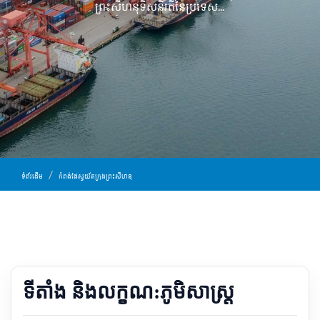
ព្រះសីហនុ​ទិសនិរតី​នៃ​ប្រទេស...
ទំព័រដើម
កំពង់ផែស្វយ័តក្រុងព្រះសីហនុ
ទីតាំង និងលក្ខណ:ភូមិសាស្រ្ត