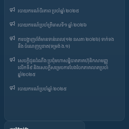
របាយការណ៍ចីរភាព ប្រចាំឆ្នាំ ២០២៥
របាយការណ៍​​ប្រចាំ​ត្រីមាសទី១ ឆ្នាំ ២០២៦
ការបង្ហាញព័ត៌មានទាន់ពេល(១២ ឧសភា ២០២៦) ទាក់ទង
នឹង ចំណេញឬខាត(ទម្រង់ ង.១)
សេចក្តីជូនដំណឹង ប្រជុំមហាសន្និបាតភាគហ៊ុនិកសាមញ្ញ
លើកទី៩ និងសេចក្តីសម្រេចការបែងចែកភាគលាភប្រចាំ
ឆ្នាំ២០២៥​
របាយការណ៍​​ប្រចាំ​ឆ្នាំ ២០២៥