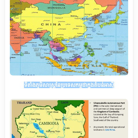
ទី​តាំង​ភូមិ​សាស្ត្រ​នៃ​ប្រទេស​កម្ពុជា​ក្នុង​តំបន់​អាស៊ី