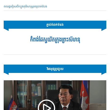
ពលរដ្ឋភៀសសឹកក្នុងភូមិសាស្ត្រខេត្តបាត់ដំបង
ភ្ជាប់ទំនាក់ទំនង
កំពង់ផែស្វយ័តក្រុងព្រះសីហនុ
វីដេអូផ្សព្វផ្សាយ