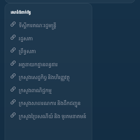
គេហទំព័រពាក់ព័ន្ធ
ទីស្តីការគណៈរដ្ឋមន្ត្រី
រដ្ឋសភា
ព្រឹទ្ធសភា
អគ្គនាយកដ្ឋានពន្ធដារ
ក្រសួងសេដ្ឋកិច្ច និងហិរញ្ញវត្ថុ
ក្រសួងពាណិជ្ជកម្ម
ក្រសួងសាធារណការ និងដឹកជញ្ជូន
ក្រសួងប្រៃសណីយ៍ និង ទូរគមនាគមន៍