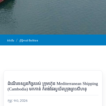
ទំព័រដើម
ព្រឹត្តិការណ៍ និងព័ត៌មាន
ដំណើរទស្សនកិច្ចរបស់ ក្រុមហ៊ុន Mediterranean Shipping
(Cambodia) មកកាន់ កំពង់ផែស្វយ័តក្រុងព្រះសីហនុ
កុម្ភៈ ១០, 2026