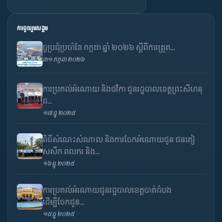
ការចូលរួមសង្គម
ច្ចប្រជុំប្រចាំខែ កក្កដា ឆ្នាំ ២០២៦ ស្តីពីការត្រួត...
៣១ កក្កដា ២០២៦
ការប្រគល់អំណោយ និងថវិកា ជូនរដ្ឋបាលខេត្តព្រះសីហនុ
ដ...
១៧ ធ្នូ ២០២៥
ពិធីសំណេះសំណាល និងការចែកអំណោយជូន ជនភៀ
សសឹក ពលករ និង...
១៦ ធ្នូ ២០២៥
ការប្រគល់អំណោយជូនរដ្ឋបាលខេត្តបាត់ដំបង
ដើម្បីចែកជូន...
១៥ ធ្នូ ២០២៥