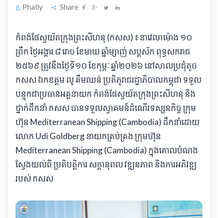
Phally
Share
កំពង់ផែស្វយ័តក្រុងព្រះសីហនុ (កសស) ៖ នាវេលាម៉ោង ១០
ព្រឹក ថ្ងៃអង្គារ ៨ រោច ខែមាឃ ឆ្នាំម្សាញ់ សប្តស័ក ពុទ្ធសករាជ
២៥៦៩ ត្រូវនឹងថ្ងៃទី១០ ខែកុម្ភៈ ឆ្នាំ២០២៦ នៅសាលប្រជុំតូច
កសស ឯកឧត្តម លូ គឹមឈន់ ប្រតិភូរាជរដ្ឋាភិបាលកម្ពុជា ទទួល
បន្ទុកជាប្រធានអគ្គនាយក កំពង់ផែស្វយ័តក្រុងព្រះសីហនុ និង
ថ្នាក់ដឹកនាំ កសស បានទទួលស្វាគមន៍ដំណើរទស្សនកិច្ច ក្រុម
ហ៊ុន Mediterranean Shipping (Cambodia) ដឹកនាំដោយ
លោក Udi Goldberg នាយកគ្រប់គ្រង ក្រុមហ៊ុន
Mediterranean Shipping (Cambodia) ក្នុងគោលបំណង
ស្វែងយល់ពី ប្រតិបត្តិការ សក្តានុពល វឌ្ឍនភាព និងការអភិវឌ្ឍ
របស់ កសស