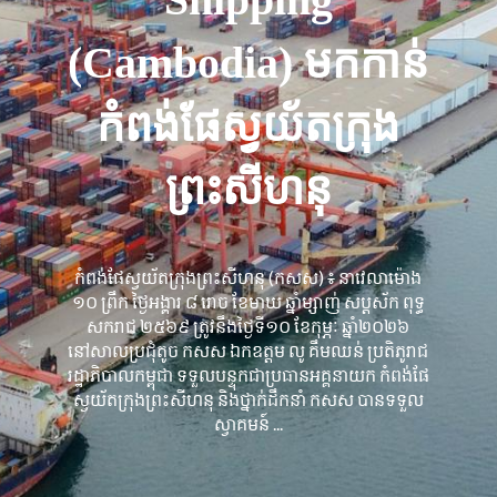
(Cambodia) មកកាន់
កំពង់ផែស្វយ័តក្រុង
ព្រះសីហនុ
កំពង់ផែស្វយ័តក្រុងព្រះសីហនុ (កសស) ៖ នាវេលាម៉ោង
១០ ព្រឹក ថ្ងៃអង្គារ ៨ រោច ខែមាឃ ឆ្នាំម្សាញ់ សប្តស័ក ពុទ្ធ
សករាជ ២៥៦៩ ត្រូវនឹងថ្ងៃទី១០ ខែកុម្ភៈ ឆ្នាំ២០២៦
នៅសាលប្រជុំតូច កសស ឯកឧត្តម លូ គឹមឈន់ ប្រតិភូរាជ
រដ្ឋាភិបាលកម្ពុជា ទទួលបន្ទុកជាប្រធានអគ្គនាយក កំពង់ផែ
ស្វយ័តក្រុងព្រះសីហនុ និងថ្នាក់ដឹកនាំ កសស បានទទួល
ស្វាគមន៍ ...