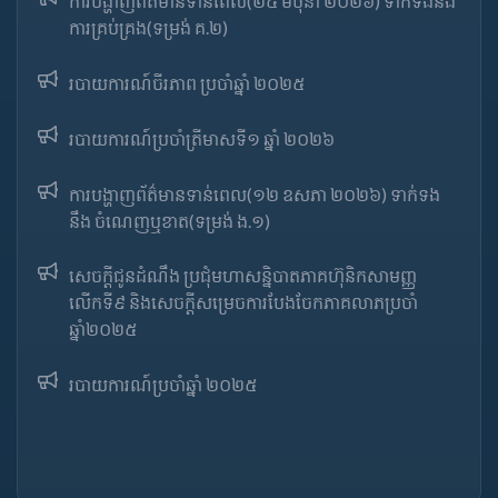
ការបង្ហាញព័ត៌មានទាន់ពេល(២៥ មិថុនា ២០២៦) ទាក់ទងនឹង
ការគ្រប់គ្រង(ទម្រង់ គ.២)
របាយការណ៍ចីរភាព ប្រចាំឆ្នាំ ២០២៥
របាយការណ៍​​ប្រចាំ​ត្រីមាសទី១ ឆ្នាំ ២០២៦
ការបង្ហាញព័ត៌មានទាន់ពេល(១២ ឧសភា ២០២៦) ទាក់ទង
នឹង ចំណេញឬខាត(ទម្រង់ ង.១)
សេចក្តីជូនដំណឹង ប្រជុំមហាសន្និបាតភាគហ៊ុនិកសាមញ្ញ
លើកទី៩ និងសេចក្តីសម្រេចការបែងចែកភាគលាភប្រចាំ
ឆ្នាំ២០២៥​
របាយការណ៍​​ប្រចាំ​ឆ្នាំ ២០២៥