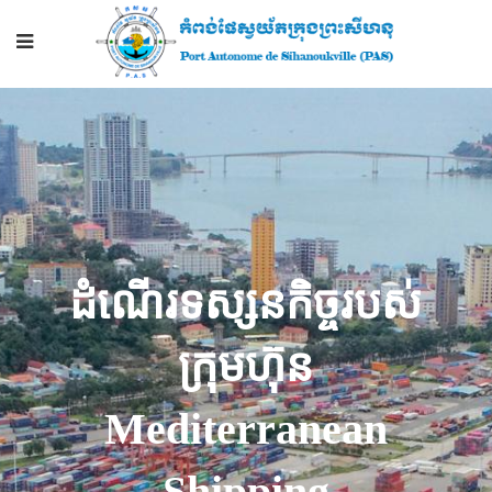
ដំណើរទស្សនកិច្ចរបស់
ក្រុមហ៊ុន
Mediterranean
Shipping