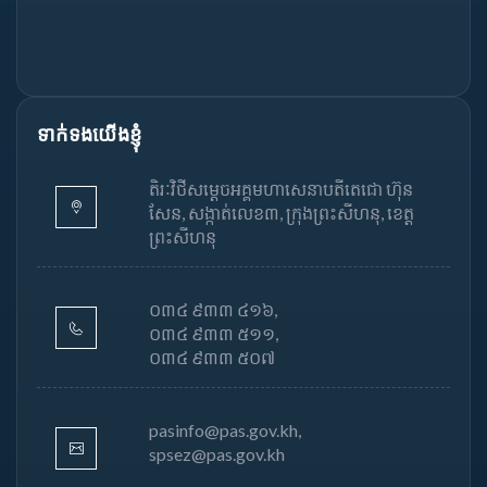
ទាក់ទងយើងខ្ញុំ
តិរៈវិថីសម្តេចអគ្គមហាសេនាបតីតេជោ ហ៊ុន
សែន, សង្កាត់លេខ៣, ក្រុងព្រះសីហនុ, ខេត្ត
ព្រះសីហនុ
០៣៤ ៩៣៣ ៤១៦,
០៣៤ ៩៣៣ ៥១១,
០៣៤ ៩៣៣ ៥០៧
pasinfo@pas.gov.kh,
spsez@pas.gov.kh