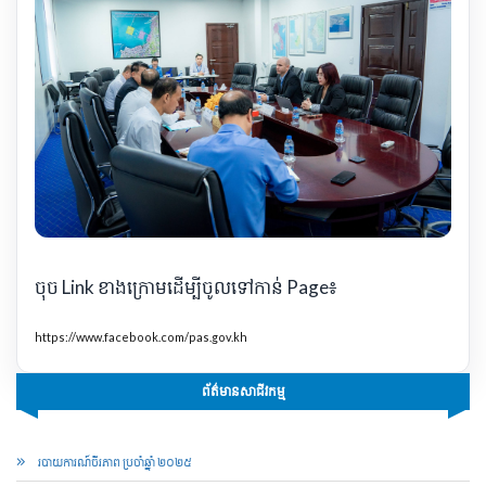
ចុច Link ខាងក្រោមដើម្បីចូលទៅកាន់ Page៖
https://www.facebook.com/pas.gov.kh
ព័ត៌មានសាជីវកម្ម
របាយការណ៍ចីរភាព ប្រចាំឆ្នាំ ២០២៥