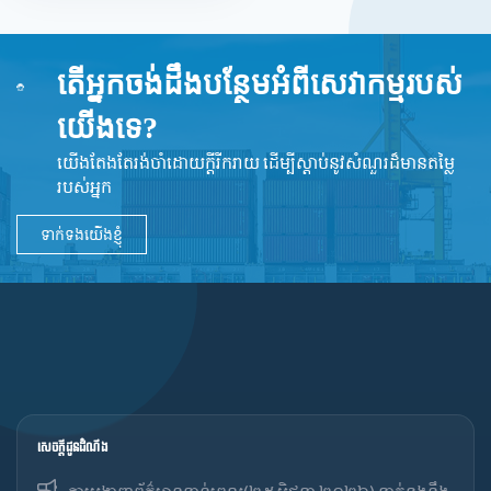
តើអ្នកចង់ដឹងបន្ថែមអំពីសេវាកម្មរបស់
យើងទេ?
យើងតែងតែរង់ចាំដោយក្ដីរីករាយ ដើម្បីស្តាប់នូវ​សំណួរដ៏​មានតម្លៃ
របស់អ្នក
ទាក់ទងយើងខ្ញុំ
សេចក្ដីជូនដំណឹង