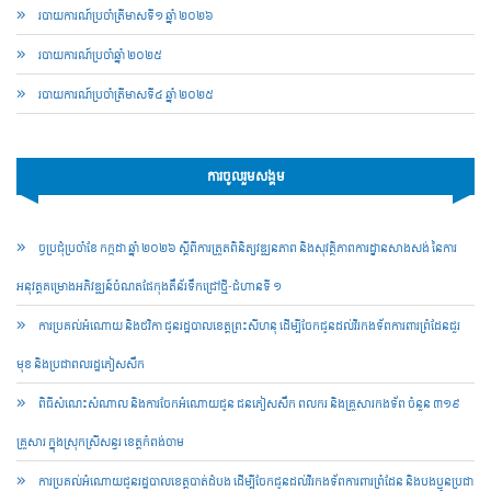
របាយការណ៍​​ប្រចាំ​ត្រីមាសទី១ ឆ្នាំ ២០២៦
របាយការណ៍​​ប្រចាំ​ឆ្នាំ ២០២៥
របាយការណ៍​​ប្រចាំ​ត្រីមាសទី៤ ឆ្នាំ ២០២៥
ការចូលរួមសង្គម
ច្ចប្រជុំប្រចាំខែ កក្កដា ឆ្នាំ ២០២៦ ស្តីពីការត្រួតពិនិត្យវឌ្ឍនភាព និងសុវត្ថិភាពការដ្ឋានសាងសង់ នៃការ
អនុវត្តគម្រោងអភិវឌ្ឍន៍ចំណតផែកុងតឺន័រទឹកជ្រៅថ្មី-ជំហានទី ១
ការប្រគល់អំណោយ និងថវិកា ជូនរដ្ឋបាលខេត្តព្រះសីហនុ ដើម្បីចែកជូនដល់វីរកងទ័ពការពារព្រំដែនជួរ
មុខ និងប្រជាពលរដ្ឋភៀសសឹក
ពិធីសំណេះសំណាល និងការចែកអំណោយជូន ជនភៀសសឹក ពលករ និងគ្រួសារកងទ័ព ចំនួន ៣១៩
គ្រួសារ ក្នុងស្រុកស្រីសន្ធរ ខេត្តកំពង់ចាម
ការប្រគល់អំណោយជូនរដ្ឋបាលខេត្តបាត់ដំបង ដើម្បីចែកជូនដល់វីរកងទ័ពការពារព្រំដែន និងបងប្អូនប្រជា