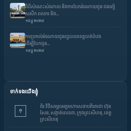
ពិធីសំណេះសំណាល និងការចែកអំណោយជូន ជនភៀ
សសឹក ពលករ និង...
១៦ ធ្នូ ២០២៥
ការប្រគល់អំណោយជូនរដ្ឋបាលខេត្តបាត់ដំបង
ដើម្បីចែកជូន...
១៥ ធ្នូ ២០២៥
ទាក់ទងយើងខ្ញុំ
តិរៈវិថីសម្តេចអគ្គមហាសេនាបតីតេជោ ហ៊ុន
សែន, សង្កាត់លេខ៣, ក្រុងព្រះសីហនុ, ខេត្ត
ព្រះសីហនុ