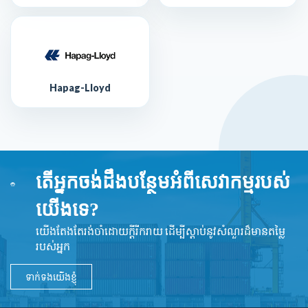
Hapag-Lloyd
តើអ្នកចង់ដឹងបន្ថែមអំពីសេវាកម្មរបស់
យើងទេ?
យើងតែងតែរង់ចាំដោយក្ដីរីករាយ ដើម្បីស្តាប់នូវ​សំណួរដ៏​មានតម្លៃ
របស់អ្នក
ទាក់ទងយើងខ្ញុំ