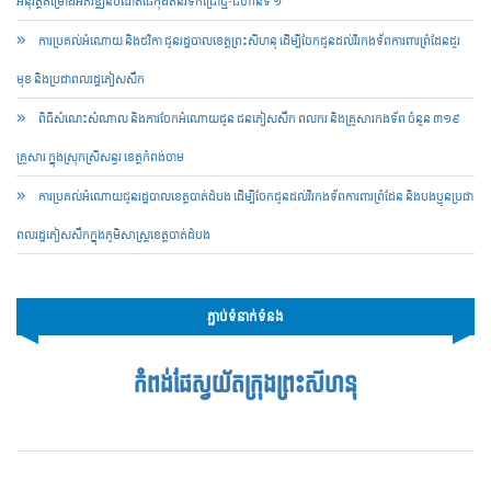
អនុវត្តគម្រោងអភិវឌ្ឍន៍ចំណតផែកុងតឺន័រទឹកជ្រៅថ្មី-ជំហានទី ១
ការប្រគល់អំណោយ និងថវិកា ជូនរដ្ឋបាលខេត្តព្រះសីហនុ ដើម្បីចែកជូនដល់វីរកងទ័ពការពារព្រំដែនជួរ
មុខ និងប្រជាពលរដ្ឋភៀសសឹក
ពិធីសំណេះសំណាល និងការចែកអំណោយជូន ជនភៀសសឹក ពលករ និងគ្រួសារកងទ័ព ចំនួន ៣១៩
គ្រួសារ ក្នុងស្រុកស្រីសន្ធរ ខេត្តកំពង់ចាម
ការប្រគល់អំណោយជូនរដ្ឋបាលខេត្តបាត់ដំបង ដើម្បីចែកជូនដល់វីរកងទ័ពការពារព្រំដែន និងបងប្អូនប្រជា
ពលរដ្ឋភៀសសឹកក្នុងភូមិសាស្ត្រខេត្តបាត់ដំបង
ភ្ជាប់ទំនាក់ទំនង
កំពង់ផែស្វយ័តក្រុងព្រះសីហនុ