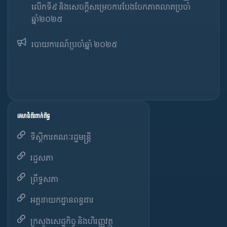
លើកទី៩ និងសេចក្តីសម្រេចការបែងចែកភាគលាភប្រចាំ
ឆ្នាំ២០២៥​
របាយការណ៍​​ប្រចាំ​ឆ្នាំ ២០២៥
គេហទំព័រពាក់ព័ន្ធ
ទីស្តីការគណៈរដ្ឋមន្ត្រី
រដ្ឋសភា
ព្រឹទ្ធសភា
អគ្គនាយកដ្ឋានពន្ធដារ
ក្រសួងសេដ្ឋកិច្ច និងហិរញ្ញវត្ថុ