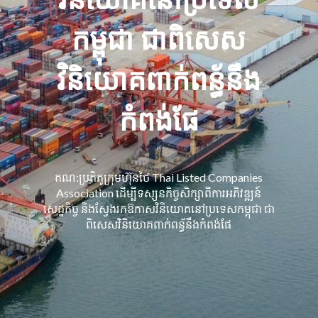
កម្ពុជា ជាពិសេស​
វិនិយោគ​ពាក់​ពន្ធ័​នឹង​
កំពង់ផែ​
​គណ​:​ប្រតិភូ​ក្រុមហ៊ុន​ថៃ Thai Listed Companies
Association ដើម្បី​ទស្សនកិច្ច​សិក្សា​ពី​ការអភិវឌ្ឍន៍​
សេដ្ឋកិច្ច និង​ស្វែងរក​ឱកាស​វិនិយោគ​នៅ​ប្រទេស​កម្ពុជា ជា
ពិសេស​វិនិយោគ​ពាក់​ពន្ធ័​នឹង​កំពង់ផែ​