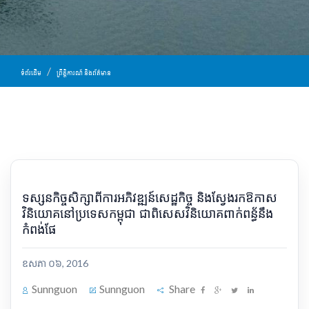
ទំព័រដើម
ព្រឹត្តិការណ៍ និងព័ត៌មាន
ទស្សនកិច្ច​សិក្សា​ពី​ការអភិវឌ្ឍន៍​សេដ្ឋកិច្ច និង​ស្វែងរក​ឱកាស​
វិនិយោគ​នៅ​ប្រទេស​កម្ពុជា ជាពិសេស​វិនិយោគ​ពាក់​ពន្ធ័​នឹង​
កំពង់ផែ​
ឧសភា ០៦, 2016
Sunnguon
Sunnguon
Share