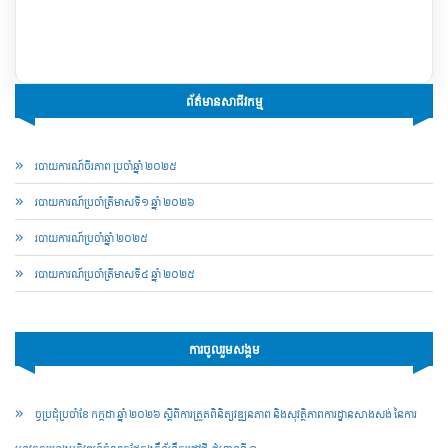
ព័ត៌មានសាជីវកម្ម
របាយការណ៍ចីរភាព ប្រចាំឆ្នាំ ២០២៥
របាយការណ៍​​ប្រចាំ​ត្រីមាសទី១ ឆ្នាំ ២០២៦
របាយការណ៍​​ប្រចាំ​ឆ្នាំ ២០២៥
របាយការណ៍​​ប្រចាំ​ត្រីមាសទី៤ ឆ្នាំ ២០២៥
ការចូលរួមសង្គម
ច្ចប្រជុំប្រចាំខែ កក្កដា ឆ្នាំ ២០២៦ ស្តីពីការត្រួតពិនិត្យវឌ្ឍនភាព និងសុវត្ថិភាពការដ្ឋានសាងសង់ នៃការ