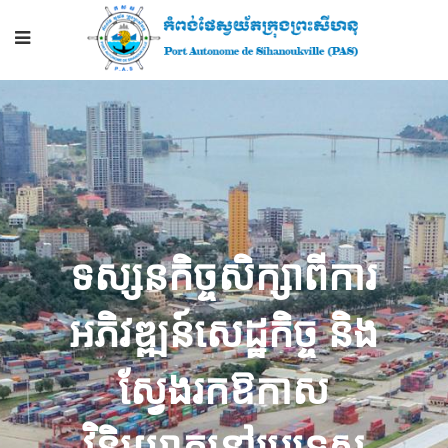
ទស្សនកិច្ច​សិក្សា​ពី​ការ
អភិវឌ្ឍន៍​សេដ្ឋកិច្ច និង​
ស្វែងរក​ឱកាស​
វិនិយោគ​នៅ​ប្រទេស​