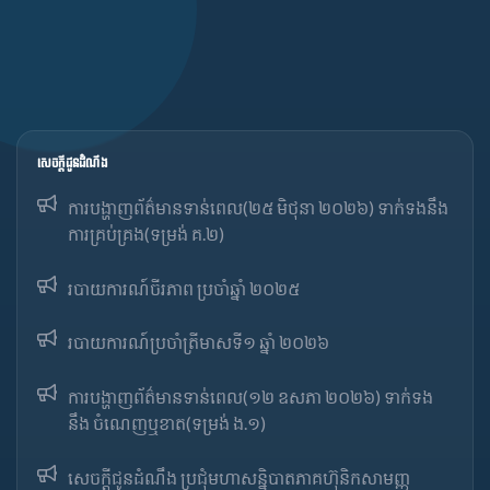
សេចក្ដីជូនដំណឹង
ការបង្ហាញព័ត៌មានទាន់ពេល(២៥ មិថុនា ២០២៦) ទាក់ទងនឹង
ការគ្រប់គ្រង(ទម្រង់ គ.២)
របាយការណ៍ចីរភាព ប្រចាំឆ្នាំ ២០២៥
របាយការណ៍​​ប្រចាំ​ត្រីមាសទី១ ឆ្នាំ ២០២៦
ការបង្ហាញព័ត៌មានទាន់ពេល(១២ ឧសភា ២០២៦) ទាក់ទង
នឹង ចំណេញឬខាត(ទម្រង់ ង.១)
សេចក្តីជូនដំណឹង ប្រជុំមហាសន្និបាតភាគហ៊ុនិកសាមញ្ញ