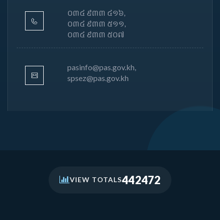
០៣៤ ៩៣៣ ៤១៦,
០៣៤ ៩៣៣ ៥១១,
០៣៤ ៩៣៣ ៥០៧
pasinfo@pas.gov.kh,
spsez@pas.gov.kh
442472
VIEW TOTALS