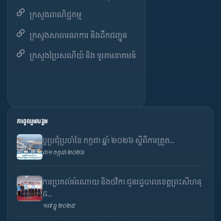
ក្រសួងពាណិជ្ជកម្ម
ក្រសួងសាធារណការ និងដឹកជញ្ជូន
ក្រសួងប្រៃសណីយ៍ និង ទូរគមនាគមន៍
ការចូលរួមសង្គម
ច្ចប្រជុំប្រចាំខែ កក្កដា ឆ្នាំ ២០២៦ ស្តីពីការត្រួត...
៣១ កក្កដា ២០២៦
ការប្រគល់អំណោយ និងថវិកា ជូនរដ្ឋបាលខេត្តព្រះសីហនុ
ដ...
១៧ ធ្នូ ២០២៥