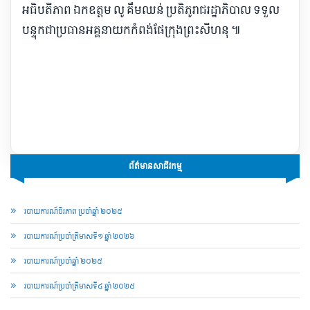
អធិបតីភាព ឯកឧត្តម លូ គឹមឈន់ ប្រតិភូរាជរដ្ឋាភិបាល ទទួល
បន្ទុកជាប្រធានអគ្គនាយកកំពង់ផែក្រុងព្រះសីហនុ ៕
ព័ត៌មានសាជីវកម្ម
របាយការណ៍ចីរភាព ប្រចាំឆ្នាំ ២០២៥
របាយការណ៍​​ប្រចាំ​ត្រីមាសទី១ ឆ្នាំ ២០២៦
របាយការណ៍​​ប្រចាំ​ឆ្នាំ ២០២៥
របាយការណ៍​​ប្រចាំ​ត្រីមាសទី៤ ឆ្នាំ ២០២៥