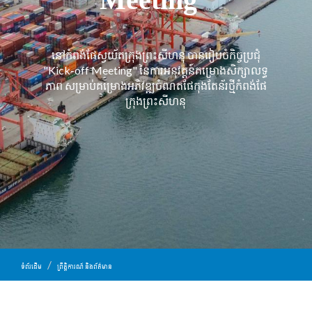
នៅកំពង់ផែស្វយ័តក្រុងព្រះសីហនុ បានរៀបចំកិច្ចប្រជុំ
"Kick-off Meeting" នៃការអនុវត្តន៍គម្រោងសិក្សាលទ្ធ
ភាព សម្រាប់គម្រោងអភិវឌ្ឍចំណតផែកុងតែន័រថ្មីកំពង់ផែ
ក្រុងព្រះសីហនុ
ទំព័រដើម
ព្រឹត្តិការណ៍ និងព័ត៌មាន