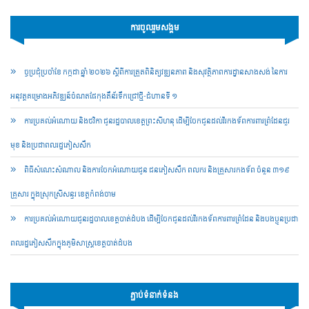
ការចូលរួមសង្គម
ច្ចប្រជុំប្រចាំខែ កក្កដា ឆ្នាំ ២០២៦ ស្តីពីការត្រួតពិនិត្យវឌ្ឍនភាព និងសុវត្ថិភាពការដ្ឋានសាងសង់ នៃការ
អនុវត្តគម្រោងអភិវឌ្ឍន៍ចំណតផែកុងតឺន័រទឹកជ្រៅថ្មី-ជំហានទី ១
ការប្រគល់អំណោយ និងថវិកា ជូនរដ្ឋបាលខេត្តព្រះសីហនុ ដើម្បីចែកជូនដល់វីរកងទ័ពការពារព្រំដែនជួរ
មុខ និងប្រជាពលរដ្ឋភៀសសឹក
ពិធីសំណេះសំណាល និងការចែកអំណោយជូន ជនភៀសសឹក ពលករ និងគ្រួសារកងទ័ព ចំនួន ៣១៩
គ្រួសារ ក្នុងស្រុកស្រីសន្ធរ ខេត្តកំពង់ចាម
ការប្រគល់អំណោយជូនរដ្ឋបាលខេត្តបាត់ដំបង ដើម្បីចែកជូនដល់វីរកងទ័ពការពារព្រំដែន និងបងប្អូនប្រជា
ពលរដ្ឋភៀសសឹកក្នុងភូមិសាស្ត្រខេត្តបាត់ដំបង
ភ្ជាប់ទំនាក់ទំនង