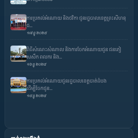
ការប្រគល់អំណោយ និងថវិកា ជូនរដ្ឋបាលខេត្តព្រះសីហនុ
ដ...
១៧ ធ្នូ ២០២៥
ពិធីសំណេះសំណាល និងការចែកអំណោយជូន ជនភៀ
សសឹក ពលករ និង...
១៦ ធ្នូ ២០២៥
ការប្រគល់អំណោយជូនរដ្ឋបាលខេត្តបាត់ដំបង
ដើម្បីចែកជូន...
១៥ ធ្នូ ២០២៥