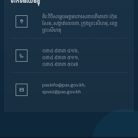
ទាក់ទងយើងខ្ញុំ
តិរៈវិថីសម្តេចអគ្គមហាសេនាបតីតេជោ ហ៊ុន
សែន, សង្កាត់លេខ៣, ក្រុងព្រះសីហនុ, ខេត្ត
ព្រះសីហនុ
០៣៤ ៩៣៣ ៤១៦,
០៣៤ ៩៣៣ ៥១១,
០៣៤ ៩៣៣ ៥០៧
pasinfo@pas.gov.kh,
spsez@pas.gov.kh