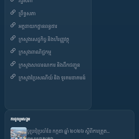
រដ្ឋសភា
ព្រឹទ្ធសភា
អគ្គនាយកដ្ឋានពន្ធដារ
ក្រសួងសេដ្ឋកិច្ច និងហិរញ្ញវត្ថុ
ក្រសួងពាណិជ្ជកម្ម
ក្រសួងសាធារណការ និងដឹកជញ្ជូន
ក្រសួងប្រៃសណីយ៍ និង ទូរគមនាគមន៍
ការចូលរួមសង្គម
ច្ចប្រជុំប្រចាំខែ កក្កដា ឆ្នាំ ២០២៦ ស្តីពីការត្រួត...
៣១ កក្កដា ២០២៦