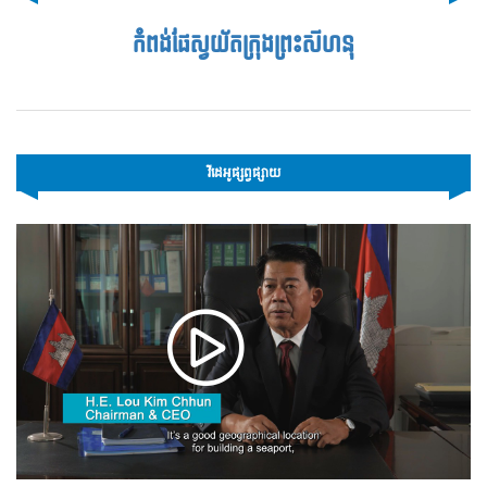
កំពង់ផែស្វយ័តក្រុងព្រះសីហនុ
វីដេអូផ្សព្វផ្សាយ