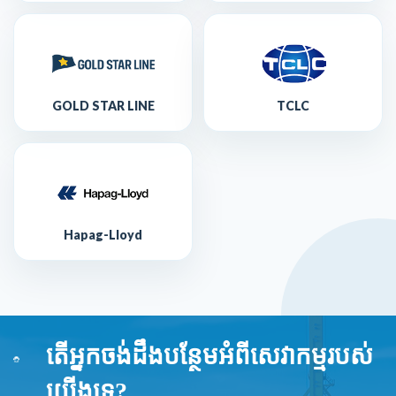
GOLD STAR LINE
TCLC
Hapag-Lloyd
តើអ្នកចង់ដឹងបន្ថែមអំពីសេវាកម្មរបស់
យើងទេ?