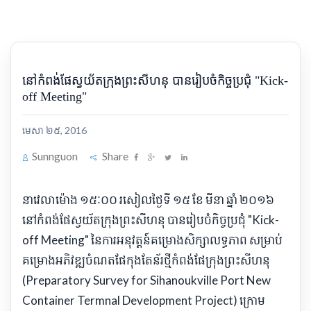
នៅកំពង់ផែស្វយ័តក្រុងព្រះសីហនុ បានរៀបចំកិច្ចប្រជុំ "Kick-
off Meeting"
មេសា ២៥, 2016
Sunnguon
Share
នាវេលាម៉ោង ១៥ៈ០០ រសៀលថ្ងៃទី ១៥ ខែ មីនា ឆ្នាំ ២០១៦
នៅកំពង់ផែស្វយ័តក្រុងព្រះសីហនុ បានរៀបចំកិច្ចប្រជុំ "Kick-
off Meeting" នៃការអនុវត្តន៍គម្រោងសិក្សាលទ្ធភាព សម្រាប់
គម្រោងអភិវឌ្ឍចំណតផែកុងតែន័រថ្មីកំពង់ផែក្រុងព្រះសីហនុ
(Preparatory Survey for Sihanoukville Port New
Container Termnal Development Project) ក្រោម