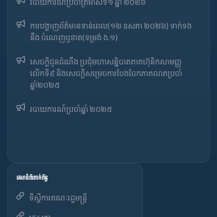
របាយការណ៍​​ប្រចាំ​ត្រីមាសទី១ ឆ្នាំ ២០២៦
ការបង្ហាញព័ត៌មានទាន់ពេល(១២ ឧសភា ២០២៦) ទាក់ទង
នឹង ចំណេញឬខាត(ទម្រង់ ង.១)
សេចក្តីជូនដំណឹង ប្រជុំមហាសន្និបាតភាគហ៊ុនិកសាមញ្ញ
លើកទី៩ និងសេចក្តីសម្រេចការបែងចែកភាគលាភប្រចាំ
ឆ្នាំ២០២៥​
របាយការណ៍​​ប្រចាំ​ឆ្នាំ ២០២៥
គេហទំព័រពាក់ព័ន្ធ
ទីស្តីការគណៈរដ្ឋមន្ត្រី