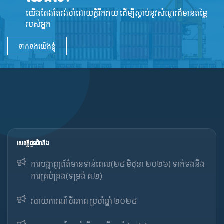
យើងតែងតែរង់ចាំដោយក្ដីរីករាយ ដើម្បីស្តាប់នូវ​សំណួរដ៏​មានតម្លៃ
របស់អ្នក
ទាក់ទងយើងខ្ញុំ
សេចក្ដីជូនដំណឹង
ការបង្ហាញព័ត៌មានទាន់ពេល(២៥ មិថុនា ២០២៦) ទាក់ទងនឹង
ការគ្រប់គ្រង(ទម្រង់ គ.២)
របាយការណ៍ចីរភាព ប្រចាំឆ្នាំ ២០២៥