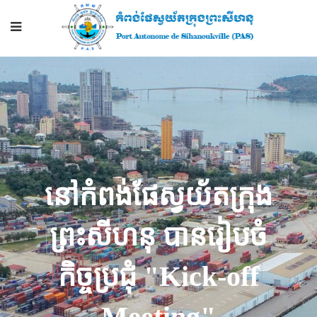
នៅកំពង់ផែស្វយ័តក្រុង
ព្រះសីហនុ បានរៀបចំ
កិច្ចប្រជុំ "Kick-off
Meeting"