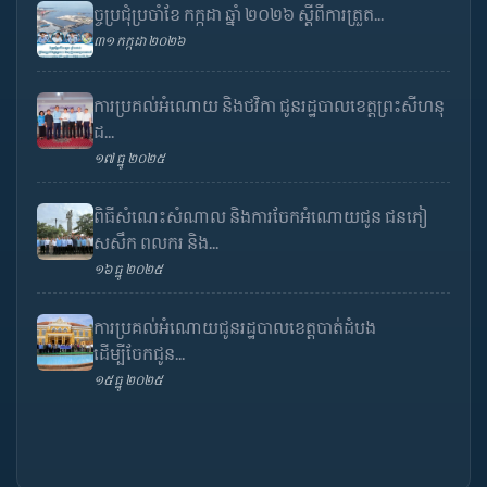
ច្ចប្រជុំប្រចាំខែ កក្កដា ឆ្នាំ ២០២៦ ស្តីពីការត្រួត...
៣១ កក្កដា ២០២៦
ការប្រគល់អំណោយ និងថវិកា ជូនរដ្ឋបាលខេត្តព្រះសីហនុ
ដ...
១៧ ធ្នូ ២០២៥
ពិធីសំណេះសំណាល និងការចែកអំណោយជូន ជនភៀ
សសឹក ពលករ និង...
១៦ ធ្នូ ២០២៥
ការប្រគល់អំណោយជូនរដ្ឋបាលខេត្តបាត់ដំបង
ដើម្បីចែកជូន...
១៥ ធ្នូ ២០២៥