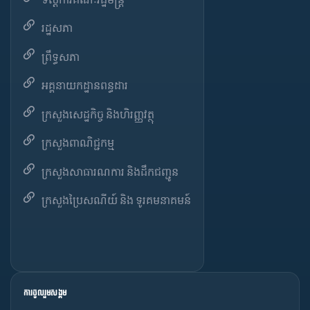
រដ្ឋសភា
ព្រឹទ្ធសភា
អគ្គនាយកដ្ឋានពន្ធដារ
ក្រសួងសេដ្ឋកិច្ច និងហិរញ្ញវត្ថុ
ក្រសួងពាណិជ្ជកម្ម
ក្រសួងសាធារណការ និងដឹកជញ្ជូន
ក្រសួងប្រៃសណីយ៍ និង ទូរគមនាគមន៍
ការចូលរួមសង្គម