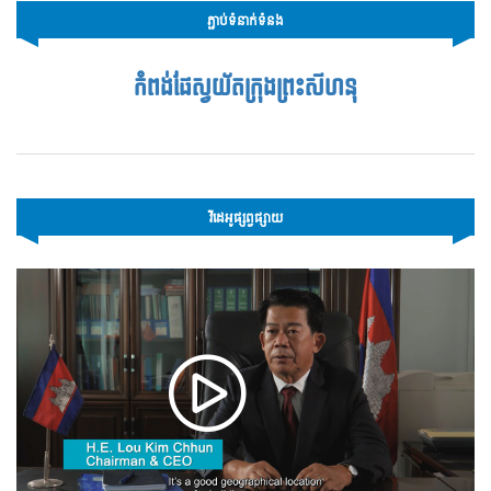
ភ្ជាប់ទំនាក់ទំនង
កំពង់ផែស្វយ័តក្រុងព្រះសីហនុ
វីដេអូផ្សព្វផ្សាយ