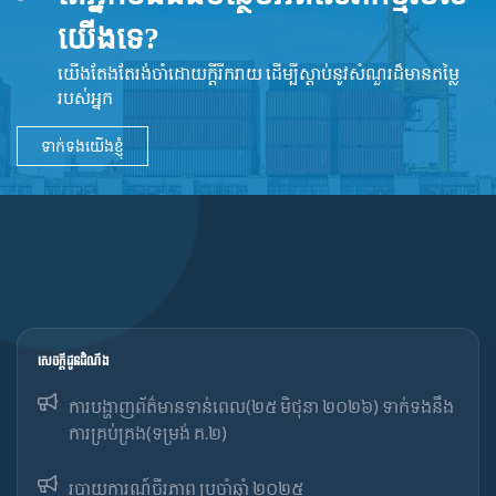
យើងទេ?
យើងតែងតែរង់ចាំដោយក្ដីរីករាយ ដើម្បីស្តាប់នូវ​សំណួរដ៏​មានតម្លៃ
របស់អ្នក
ទាក់ទងយើងខ្ញុំ
សេចក្ដីជូនដំណឹង
ការបង្ហាញព័ត៌មានទាន់ពេល(២៥ មិថុនា ២០២៦) ទាក់ទងនឹង
ការគ្រប់គ្រង(ទម្រង់ គ.២)
របាយការណ៍ចីរភាព ប្រចាំឆ្នាំ ២០២៥