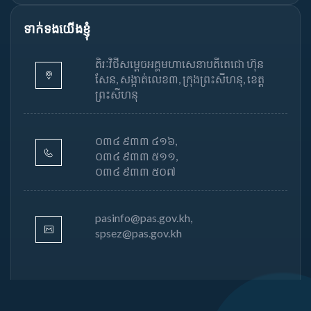
ទាក់ទងយើងខ្ញុំ
តិរៈវិថីសម្តេចអគ្គមហាសេនាបតីតេជោ ហ៊ុន
សែន, សង្កាត់លេខ៣, ក្រុងព្រះសីហនុ, ខេត្ត
ព្រះសីហនុ
០៣៤ ៩៣៣ ៤១៦,
០៣៤ ៩៣៣ ៥១១,
០៣៤ ៩៣៣ ៥០៧
pasinfo@pas.gov.kh,
spsez@pas.gov.kh