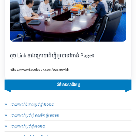
ចុច Link ខាងក្រោមដើម្បីចូលទៅកាន់ Page៖
https://www.facebook.com/pas.gov.kh
ព័ត៌មានសាជីវកម្ម
របាយការណ៍ចីរភាព ប្រចាំឆ្នាំ ២០២៥
របាយការណ៍​​ប្រចាំ​ត្រីមាសទី១ ឆ្នាំ ២០២៦
របាយការណ៍​​ប្រចាំ​ឆ្នាំ ២០២៥