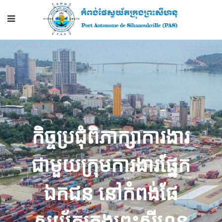
កិច្ចប្រជុំពិភាក្សាការងារ
ជាមួយក្រុមការងារផ្នែក
ឯកជន នៅកំពង់ផែ
ស្វយ័តក្រុងព្រះសីហនុ