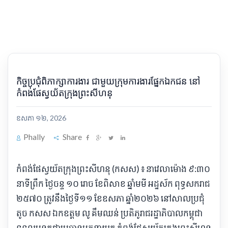
កិច្ចប្រជុំពិភាក្សាការងារ ជាមួយក្រុមការងារផ្នែកឯកជន នៅ
កំពង់ផែស្វយ័តក្រុងព្រះសីហនុ
ឧសភា ១២, 2026
Phally
Share
កំពង់ផែស្វយ័តក្រុងព្រះសីហនុ (កសស) ៖ នាវេលាម៉ោង ៩:៣០
នាទីព្រឹក ថ្ងៃចន្ទ ១០ រោច ខែពិសាខ ឆ្នាំមមី អដ្ឋស័ក ពុទ្ធសករាជ
២៥៧០ ត្រូវនឹងថ្ងៃទី១១ ខែឧសភា ឆ្នាំ២០២៦ នៅសាលប្រជុំ
តូច កសស ឯកឧត្តម លូ គឹមឈន់ ប្រតិភូរាជរដ្ឋាភិបាលកម្ពុជា
ទទួលបន្ទុកជាប្រធានអគ្គនាយក កំពង់ផែស្វយ័តក្រុងព្រះសីហនុ