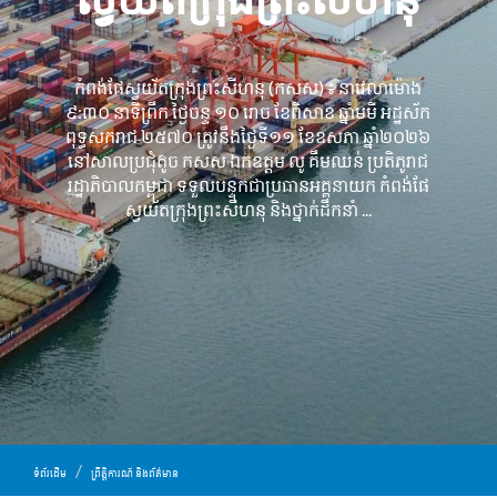
កំពង់ផែស្វយ័តក្រុងព្រះសីហនុ (កសស) ៖ នាវេលាម៉ោង
៩:៣០ នាទីព្រឹក ថ្ងៃចន្ទ ១០ រោច ខែពិសាខ ឆ្នាំមមី អដ្ឋស័ក
ពុទ្ធសករាជ ២៥៧០ ត្រូវនឹងថ្ងៃទី១១ ខែឧសភា ឆ្នាំ២០២៦
នៅសាលប្រជុំតូច កសស ឯកឧត្តម លូ គឹមឈន់ ប្រតិភូរាជ
រដ្ឋាភិបាលកម្ពុជា ទទួលបន្ទុកជាប្រធានអគ្គនាយក កំពង់ផែ
ស្វយ័តក្រុងព្រះសីហនុ និងថ្នាក់ដឹកនាំ ...
ទំព័រដើម
ព្រឹត្តិការណ៍ និងព័ត៌មាន