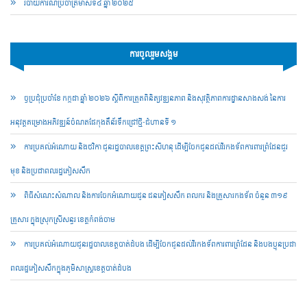
របាយការណ៍​​ប្រចាំ​ត្រីមាសទី៤ ឆ្នាំ ២០២៥
ការចូលរួមសង្គម
ច្ចប្រជុំប្រចាំខែ កក្កដា ឆ្នាំ ២០២៦ ស្តីពីការត្រួតពិនិត្យវឌ្ឍនភាព និងសុវត្ថិភាពការដ្ឋានសាងសង់ នៃការ
អនុវត្តគម្រោងអភិវឌ្ឍន៍ចំណតផែកុងតឺន័រទឹកជ្រៅថ្មី-ជំហានទី ១
ការប្រគល់អំណោយ និងថវិកា ជូនរដ្ឋបាលខេត្តព្រះសីហនុ ដើម្បីចែកជូនដល់វីរកងទ័ពការពារព្រំដែនជួរ
មុខ និងប្រជាពលរដ្ឋភៀសសឹក
ពិធីសំណេះសំណាល និងការចែកអំណោយជូន ជនភៀសសឹក ពលករ និងគ្រួសារកងទ័ព ចំនួន ៣១៩
គ្រួសារ ក្នុងស្រុកស្រីសន្ធរ ខេត្តកំពង់ចាម
ការប្រគល់អំណោយជូនរដ្ឋបាលខេត្តបាត់ដំបង ដើម្បីចែកជូនដល់វីរកងទ័ពការពារព្រំដែន និងបងប្អូនប្រជា
ពលរដ្ឋភៀសសឹកក្នុងភូមិសាស្ត្រខេត្តបាត់ដំបង