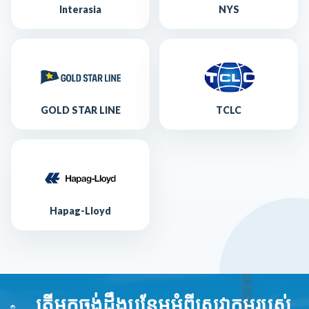
Interasia
NYS
GOLD STAR LINE
TCLC
Hapag-Lloyd
តើអ្នកចង់ដឹងបន្ថែមអំពីសេវាកម្មរបស់