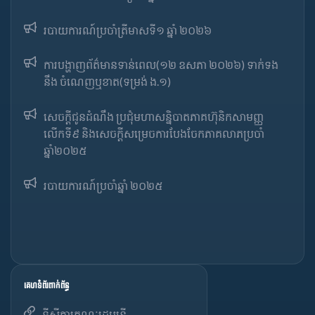
របាយការណ៍​​ប្រចាំ​ត្រីមាសទី១ ឆ្នាំ ២០២៦
ការបង្ហាញព័ត៌មានទាន់ពេល(១២ ឧសភា ២០២៦) ទាក់ទង
នឹង ចំណេញឬខាត(ទម្រង់ ង.១)
សេចក្តីជូនដំណឹង ប្រជុំមហាសន្និបាតភាគហ៊ុនិកសាមញ្ញ
លើកទី៩ និងសេចក្តីសម្រេចការបែងចែកភាគលាភប្រចាំ
ឆ្នាំ២០២៥​
របាយការណ៍​​ប្រចាំ​ឆ្នាំ ២០២៥
គេហទំព័រពាក់ព័ន្ធ
ទីស្តីការគណៈរដ្ឋមន្ត្រី