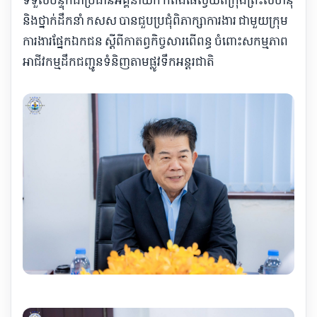
និងថ្នាក់ដឹកនាំ កសស បានជួបប្រជុំពិភាក្សាការងារ ជាមួយក្រុម
ការងារផ្នែកឯកជន ស្តីពីកាតព្វកិច្ចសារពើពន្ធ ចំពោះសកម្មភាព
អាជីវកម្មដឹកជញ្ជូនទំនិញតាមផ្លូវទឹកអន្តរជាតិ