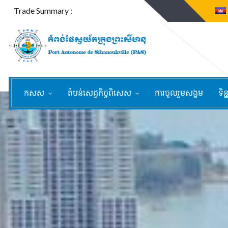
Trade Summary :
កសស
តំបន់សេដ្ឋកិច្ចពិសេស
ការចូលរួមសង្គម
ទិន