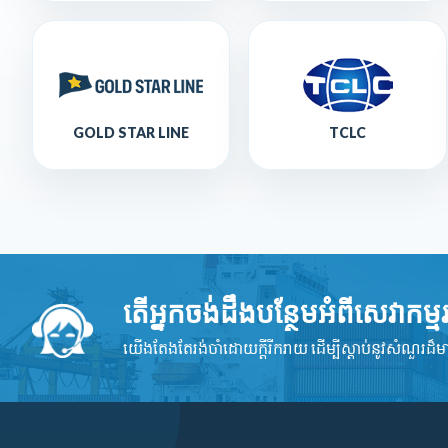
GOLD STAR LINE
TCLC
តើអ្នកចង់ដឹងបន្ថែមអំពីសេវាកម
យើងតែងតែរង់ចាំដោយក្ដីរីករាយ ដើម្បីស្តាប់នូវ​សំណួរដ៏​ម