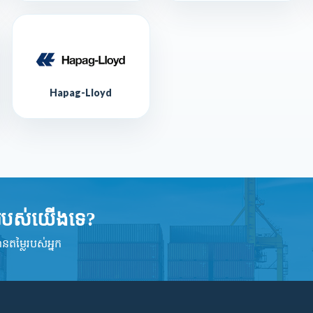
Hapag-Lloyd
្មរបស់យើងទេ?
ានតម្លៃរបស់អ្នក