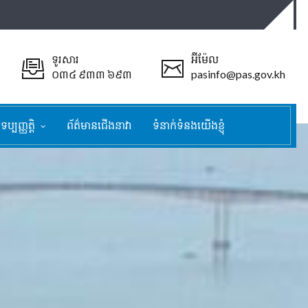
ទូរសារ
អ៊ីម៉ែល
០៣៤ ៩៣៣ ៦៩៣
pasinfo@pas.gov.kh
ទប្បញ្ញត្តិ
ព័ត៌មានជើងនាវា
ទំនាក់ទំនងយើងខ្ញុំ