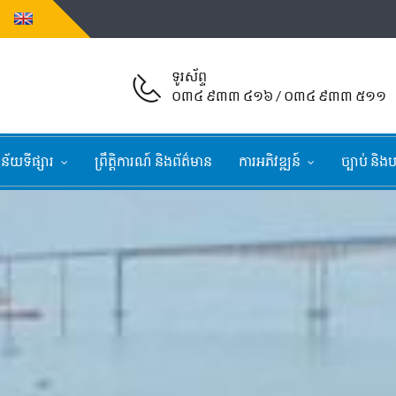
ទូរស័ព្ទ
០៣៤ ៩៣៣ ៤១៦ / ០៣៤ ៩៣៣ ៥១១
្នន័យទីផ្សារ
ព្រឹត្តិការណ៍ និងព័ត៌មាន
ការអភិវឌ្ឍន៍
ច្បាប់ និងប