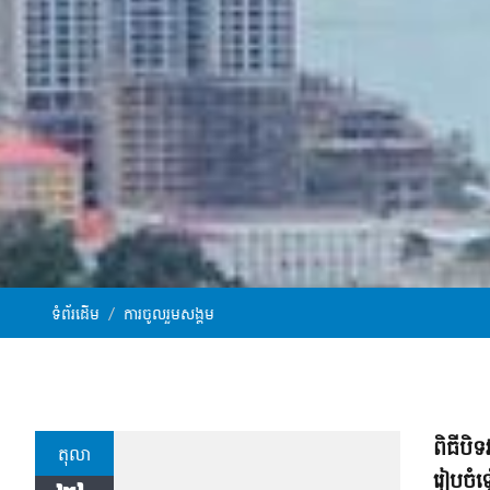
ទំព័រដើម
ការចូលរួមសង្គម
ពិធីបិទ
តុលា
រៀបចំ​