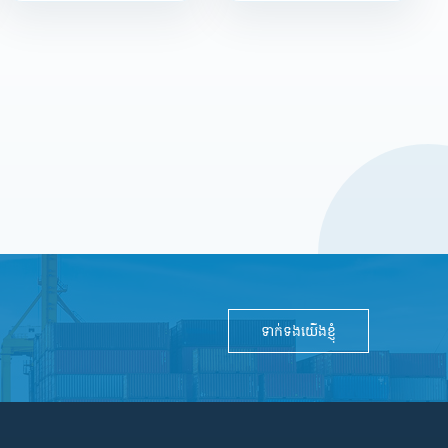
ទាក់ទងយើងខ្ញុំ