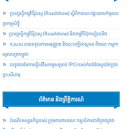
ប្រារព្ធ​ធ្វើ​កម្មវិធី​រ៉ូដ​សូ (Roadshow) ស្ដីពី​ការបោះ​ផ្សាយ​លក់​មូល​ប​
ត្រ​កម្មសិទ្ធិ​
​ប្រារព្ធ​ធ្វើ​កម្មវិធី​រ៉ូដ​សូ (Roadshow) និង​កម្មវិធី​ប៊ុក​បៀ​លឌីង
ក​.​ស​.​ស បាន​ទទួល​ការអនុញ្ញាត និង​ចុះបញ្ជី​ជា​ស្ថាពរ ពី​គណៈកម្មកា​
រមូល​បត្រកម្ពុជា
លទ្ធផលនៃការធ្វើបរិវិសកម្មសម្រាប់​ IPO របស់កំពង់ផែ​ស្វយ័ត​ក្រុង
ព្រះសីហនុ
ព័ត៌មាន និងព្រឹត្តិការណ៍
ដំណើរទស្សនកិច្ចរបស់ ក្រុមការងារគណៈកម្មាធិការជាតិគ្រប់គ្រង