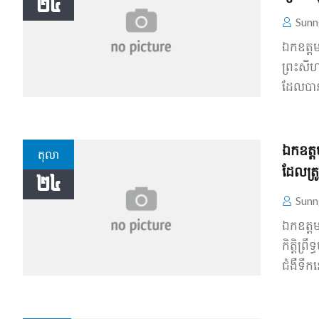
២៤
Sunn
ឯកឧត្តម
ព្រះសីហន
ដែល​បាន
ឯកឧត្ត
តុលា
ដែលត្រ
២៤
Sunn
ឯកឧត្តម
កិត្តិព្
ជំងឺទឹក