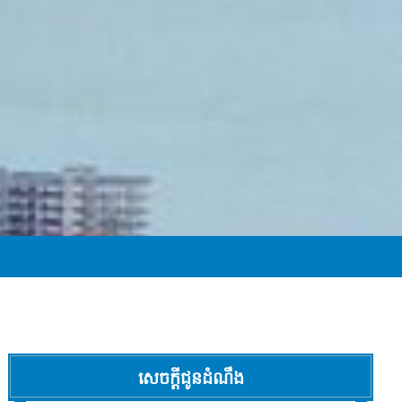
សេចក្ដីជូនដំណឹង