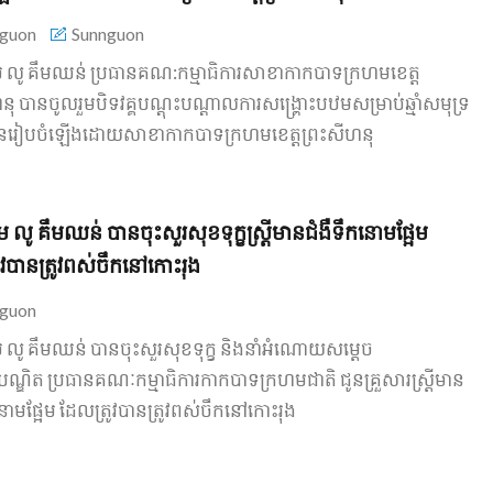
guon
Sunnguon
 លូ គឹមឈន់ ប្រធាន​គណ​:​កម្មា​ធិ​ការ​សាខា​កាកបាទក្រហម​ខេត្ត​
ុ បាន​ចូលរួម​បិទ​វគ្គ​បណ្ដុះបណ្ដាល​ការសង្គ្រោះ​បឋម​សម្រាប់​ឆ្មាំ​សមុទ្រ
​រៀបចំ​ឡើង​ដោយ​សាខា​កាកបាទក្រហម​ខេត្ត​ព្រះសីហនុ
ម លូ គឹមឈន់ បានចុះសួរសុខទុក្ខស្ត្រីមានជំងឺទឹកនោមផ្អែម
ូវបានត្រូវពស់ចឹកនៅកោះរុង
guon
 លូ គឹមឈន់ បានចុះសួរសុខទុក្ខ និងនាំអំណោយសម្តេច
រឹទ្ធបណ្ឌិត ប្រធានគណៈកម្មាធិការកាកបាទក្រហមជាតិ ជូនគ្រួសារស្ត្រីមាន
នោមផ្អែម ដែលត្រូវបានត្រូវពស់ចឹកនៅកោះរុង