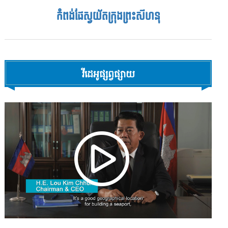
កំពង់ផែស្វយ័តក្រុងព្រះសីហនុ
វីដេអូផ្សព្វផ្សាយ