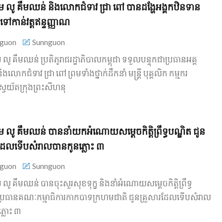
 លូ គឹមឈន់ និង​លោកជំទាវ ជ្រា ពៅ បាន​ដង្ហែ​អង្គ​កឋិនទាន​
ទៅកាន់​វត្ត​ឥន្ទ​ញ្ញាណ
guon
Sunnguon
លូ គឹមឈន់ ប្រតិភូ​រាជរដ្ឋាភិបាល​កម្ពុជា ទទួលបន្ទុក​ជា​ប្រធាន​អគ្គ
​លោកជំទាវ ជ្រា ពៅ ព្រមទាំង​ថ្នាក់ដឹកនាំ មន្ត្រី បុគ្គលិក កម្មករ
ស្វយ័ត​ក្រុងព្រះសីហនុ
 លូ គឹមឈន់ បាន​​នាំ​​យក​អំណោយ​សម្តេច​កិត្តិ​ព្រឹទ្ធ​បណ្ឌិត ជូន​
រ​ដែល​ទើបសំរាល​បាន​កូនភ្លោះ ៣
guon
Sunnguon
លូ គឹមឈន់ បាន​ចុះ​សួរសុខទុក្ខ និង​នាំ​អំណោយ​សម្តេច​កិត្តិ​ព្រឹទ្ធ​
ប្រធាន​គណៈកម្មាធិការ​កាកបាទក្រហម​ជាតិ ជូន​គ្រួសារ​ដែល​ទើបសំរាល
ភ្លោះ ៣