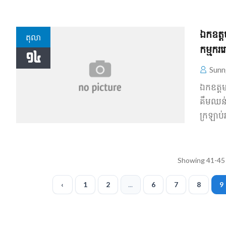
ឯកឧត្តម
តុលា
កម្មករ​
១៤
Sunn
ឯកឧត្តម
គឹមឈន់ ប
ក្រឡាប់​
Showing 41-45 
‹
1
2
...
6
7
8
9