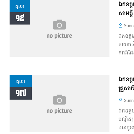
ឯកឧត្តម
តុលា
សាមគ្គី 
១៩
Sunn
ឯកឧត្តម 
នាយក និង
កពង់ផែ​
ឯកឧត្តម
តុលា
គ្រួសា
១៧
Sunn
ឯកឧត្តម 
បណ្ឌិត 
បាន​កូន