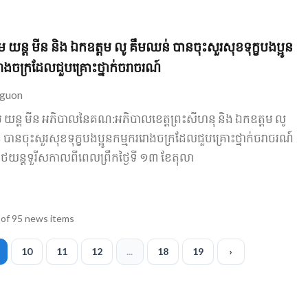
 យន្ត មីន និង ឯកឧត្តម លូ គឹមឈន់ បាន​ចុះ​សួរសុខទុក្ខ​បងប្អូន​
រោងចក្រ​ដែល​ជួប​គ្រោះថ្នាក់​ចរាចរណ៍​
guon
 យន្ត មីន អភិបាល​នៃ​គណ​:​អភិបាលខេត្ត​ព្រះសីហនុ និង ឯកឧត្តម លូ
ាន​ចុះ​សួរសុខទុក្ខ​បងប្អូន​កម្មករ​រោងចក្រ​ដែល​ជួប​គ្រោះថ្នាក់​ចរាចរណ៍​
រថយន្ត​ទួរីស​កាលពី​ពេល​ព្រឹក​ថ្ងៃ​ទី ១៣ ខែតុលា
of 95 news items
10
11
12
...
18
19
›