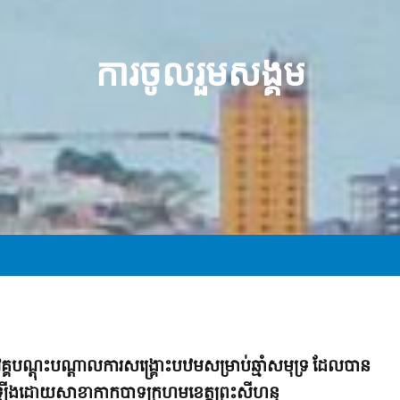
ការចូលរួមសង្គម
​វគ្គ​បណ្ដុះបណ្ដាល​ការសង្គ្រោះ​បឋម​សម្រាប់​ឆ្មាំ​សមុទ្រ ដែល​បាន​
ឡើង​ដោយ​សាខា​កាកបាទក្រហម​ខេត្ត​ព្រះសីហនុ