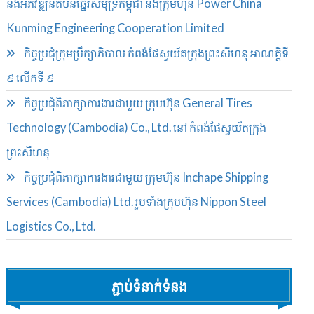
និងអភិវឌ្ឍន៍តំបន់ឆ្នេរសមុទ្រកម្ពុជា និងក្រុមហ៊ុន Power China
Kunming Engineering Cooperation Limited
កិច្ចប្រជុំក្រុមប្រឹក្សាភិបាល កំពង់ផែស្វយ័តក្រុងព្រះសីហនុ អាណត្តិទី
៩ លើកទី ៩
កិច្ចប្រជុំពិភាក្សាការងារជាមួយ ក្រុមហ៊ុន General Tires
Technology (Cambodia) Co., Ltd. នៅ កំពង់ផែស្វយ័តក្រុង
ព្រះសីហនុ
កិច្ចប្រជុំពិភាក្សាការងារជាមួយ ក្រុមហ៊ុន Inchape Shipping
Services (Cambodia) Ltd. រួមទាំងក្រុមហ៊ុន Nippon Steel
Logistics Co., Ltd.
ភ្ជាប់ទំនាក់ទំនង