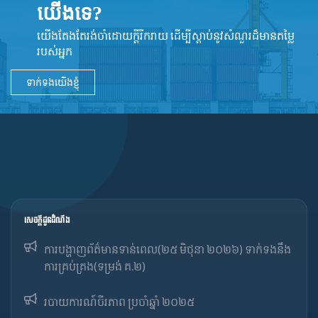
យើងទេ?
យើងតែងតែរង់ចាំដោយក្ដីរីករាយ ដើម្បីស្តាប់នូវ​សំណួរដ៏​មានតម្លៃ
របស់អ្នក
ទាក់ទងយើងខ្ញុំ
សេចក្ដីជូនដំណឹង
ការបង្ហាញព័ត៌មានទាន់ពេល(២៥ មិថុនា ២០២៦) ទាក់ទងនឹង
ការគ្រប់គ្រង(ទម្រង់ គ.២)
របាយការណ៍ចីរភាព ប្រចាំឆ្នាំ ២០២៥