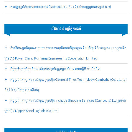
ការបង្ហាញព័ត៌មានទាន់ពេល(១៨ មីនា ២០២៦) ទាក់ទងនឹង ចំណេញឬខាត(ទម្រង់ ង.១)
ព័ត៌មាន និងព្រឹត្តិការណ៍
ដំណើរទស្សនកិច្ចរបស់ ក្រុមការងារគណៈកម្មាធិការជាតិគ្រប់គ្រង និងអភិវឌ្ឍន៍តំបន់ឆ្នេរសមុទ្រកម្ពុជា និង
ក្រុមហ៊ុន Power China Kunming Engineering Cooperation Limited
កិច្ចប្រជុំក្រុមប្រឹក្សាភិបាល កំពង់ផែស្វយ័តក្រុងព្រះសីហនុ អាណត្តិទី ៩ លើកទី ៩
កិច្ចប្រជុំពិភាក្សាការងារជាមួយ ក្រុមហ៊ុន General Tires Technology (Cambodia) Co., Ltd. នៅ
កំពង់ផែស្វយ័តក្រុងព្រះសីហនុ
កិច្ចប្រជុំពិភាក្សាការងារជាមួយ ក្រុមហ៊ុន Inchape Shipping Services (Cambodia) Ltd. រួមទាំង
ក្រុមហ៊ុន Nippon Steel Logistics Co., Ltd.