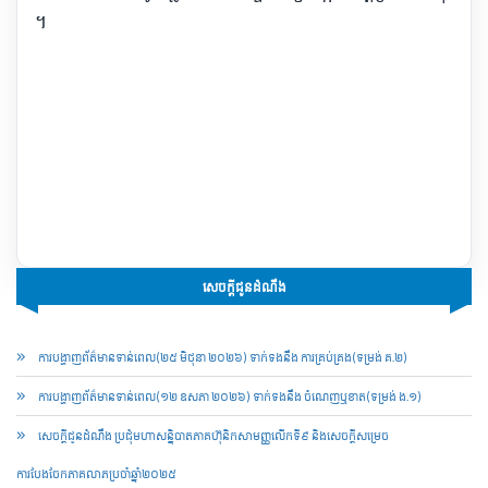
។​
សេចក្ដីជូនដំណឹង
ការបង្ហាញព័ត៌មានទាន់ពេល(២៥ មិថុនា ២០២៦) ទាក់ទងនឹង ការគ្រប់គ្រង(ទម្រង់ គ.២)
ការបង្ហាញព័ត៌មានទាន់ពេល(១២ ឧសភា ២០២៦) ទាក់ទងនឹង ចំណេញឬខាត(ទម្រង់ ង.១)
សេចក្តីជូនដំណឹង ប្រជុំមហាសន្និបាតភាគហ៊ុនិកសាមញ្ញលើកទី៩ និងសេចក្តីសម្រេច
ការបែងចែកភាគលាភប្រចាំឆ្នាំ២០២៥​