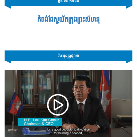
ភ្ជាប់ទំនាក់ទំនង
កំពង់ផែស្វយ័តក្រុងព្រះសីហនុ
វីដេអូផ្សព្វផ្សាយ