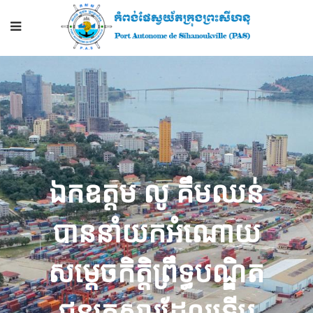
ឯកឧត្តម លូ គឹមឈន់
បាន​​នាំ​​យក​អំណោយ​
សម្តេច​កិត្តិ​ព្រឹទ្ធ​បណ្ឌិត
ជូន​គ្រួសារ​ដែល​ទើប