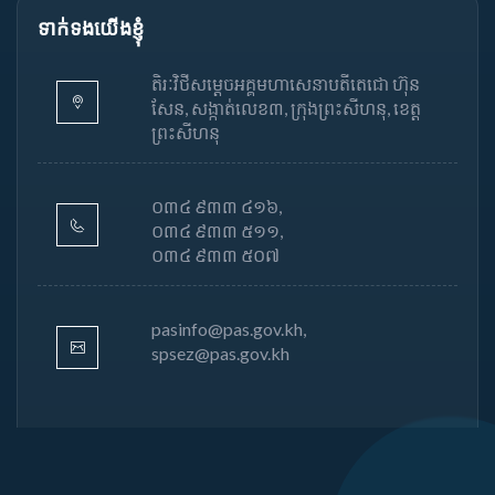
ទាក់ទងយើងខ្ញុំ
តិរៈវិថីសម្តេចអគ្គមហាសេនាបតីតេជោ ហ៊ុន
សែន, សង្កាត់លេខ៣, ក្រុងព្រះសីហនុ, ខេត្ត
ព្រះសីហនុ
០៣៤ ៩៣៣ ៤១៦,
០៣៤ ៩៣៣ ៥១១,
០៣៤ ៩៣៣ ៥០៧
pasinfo@pas.gov.kh,
spsez@pas.gov.kh