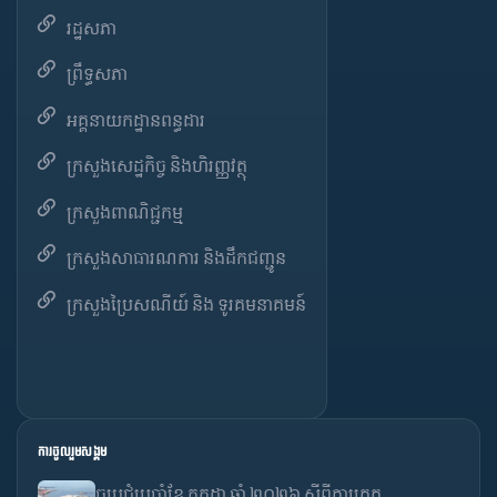
រដ្ឋសភា
ព្រឹទ្ធសភា
អគ្គនាយកដ្ឋានពន្ធដារ
ក្រសួងសេដ្ឋកិច្ច និងហិរញ្ញវត្ថុ
ក្រសួងពាណិជ្ជកម្ម
ក្រសួងសាធារណការ និងដឹកជញ្ជូន
ក្រសួងប្រៃសណីយ៍ និង ទូរគមនាគមន៍
ការចូលរួមសង្គម
ច្ចប្រជុំប្រចាំខែ កក្កដា ឆ្នាំ ២០២៦ ស្តីពីការត្រួត...