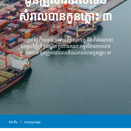
សំរាល​បាន​កូនភ្លោះ ៣
ឯកឧត្តម លូ គឹមឈន់ បាន​ចុះ​សួរសុខទុក្ខ និង​នាំ​អំណោយ​
សម្តេច​កិត្តិ​ព្រឹទ្ធ​បណ្ឌិត ប្រធាន​គណៈកម្មាធិការ​កាកបាទ
ក្រហម​ជាតិ ជូន​គ្រួសារ​ដែល​ទើបសំរាលបាន​កូនភ្លោះ ៣
ទំព័រដើម
ការចូលរួមសង្គម