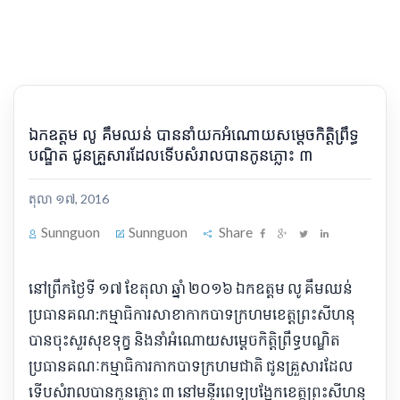
ឯកឧត្តម លូ គឹមឈន់ បាន​​នាំ​​យក​អំណោយ​សម្តេច​កិត្តិ​ព្រឹទ្ធ​
បណ្ឌិត ជូន​គ្រួសារ​ដែល​ទើបសំរាល​បាន​កូនភ្លោះ ៣
តុលា ១៧, 2016
Sunnguon
Sunnguon
Share
​នៅ​ព្រឹក​ថ្ងៃទី ១៧ ខែតុលា ឆ្នាំ ២០១៦ ឯកឧត្តម លូ គឹមឈន់
ប្រធាន​គណ​:​កម្មា​ធិ​ការ​សាខា​កាកបាទក្រហម​ខេត្ត​ព្រះសីហនុ
បាន​ចុះ​សួរសុខទុក្ខ និង​នាំ​អំណោយ​សម្តេច​កិត្តិ​ព្រឹទ្ធ​បណ្ឌិត
ប្រធាន​គណៈកម្មាធិការ​កាកបាទក្រហម​ជាតិ ជូន​គ្រួសារ​ដែល​
ទើបសំរាលបាន​កូនភ្លោះ ៣ នៅ​មន្ទី​រ​ពេទ្យ​បង្អែក​ខេត្ត​ព្រះសីហនុ