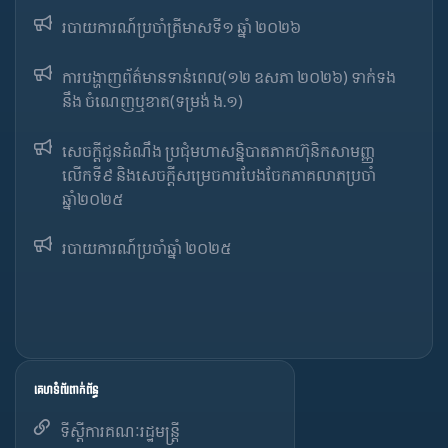
របាយការណ៍​​ប្រចាំ​ត្រីមាសទី១ ឆ្នាំ ២០២៦
ការបង្ហាញព័ត៌មានទាន់ពេល(១២ ឧសភា ២០២៦) ទាក់ទង
នឹង ចំណេញឬខាត(ទម្រង់ ង.១)
សេចក្តីជូនដំណឹង ប្រជុំមហាសន្និបាតភាគហ៊ុនិកសាមញ្ញ
លើកទី៩ និងសេចក្តីសម្រេចការបែងចែកភាគលាភប្រចាំ
ឆ្នាំ២០២៥​
របាយការណ៍​​ប្រចាំ​ឆ្នាំ ២០២៥
គេហទំព័រពាក់ព័ន្ធ
ទីស្តីការគណៈរដ្ឋមន្ត្រី