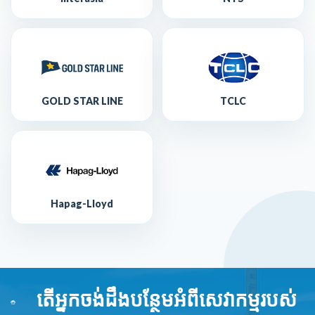
GOLD STAR LINE
TCLC
Hapag-Lloyd
តើអ្នកចង់ដឹងបន្ថែមអំពីសេវាកម្មរបស់