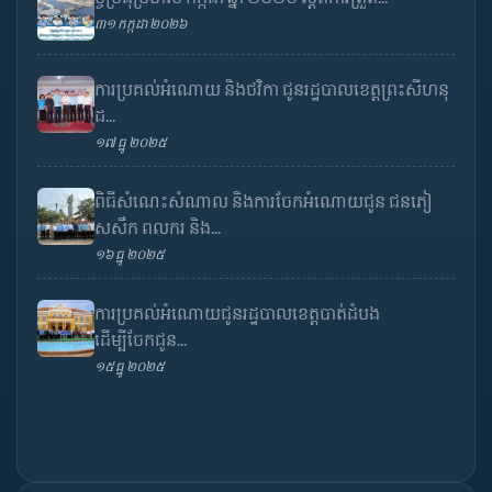
៣១ កក្កដា ២០២៦
ការប្រគល់អំណោយ និងថវិកា ជូនរដ្ឋបាលខេត្តព្រះសីហនុ
ដ...
១៧ ធ្នូ ២០២៥
ពិធីសំណេះសំណាល និងការចែកអំណោយជូន ជនភៀ
សសឹក ពលករ និង...
១៦ ធ្នូ ២០២៥
ការប្រគល់អំណោយជូនរដ្ឋបាលខេត្តបាត់ដំបង
ដើម្បីចែកជូន...
១៥ ធ្នូ ២០២៥