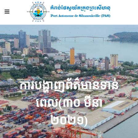
ការបង្ហាញព័ត៌មានទាន់
ពេល(៣០ មីនា
២០២១)