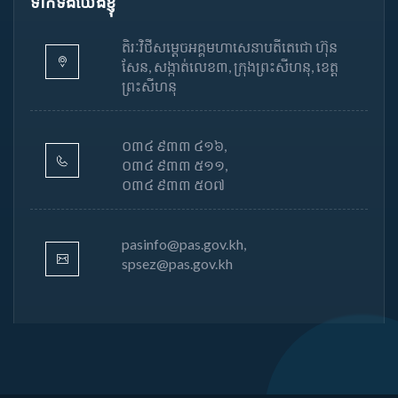
ទាក់ទងយើងខ្ញុំ
តិរៈវិថីសម្តេចអគ្គមហាសេនាបតីតេជោ ហ៊ុន
សែន, សង្កាត់លេខ៣, ក្រុងព្រះសីហនុ, ខេត្ត
ព្រះសីហនុ
០៣៤ ៩៣៣ ៤១៦,
០៣៤ ៩៣៣ ៥១១,
០៣៤ ៩៣៣ ៥០៧
pasinfo@pas.gov.kh,
spsez@pas.gov.kh