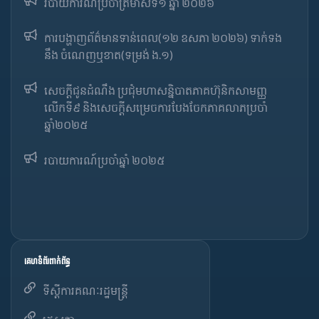
របាយការណ៍​​ប្រចាំ​ត្រីមាសទី១ ឆ្នាំ ២០២៦
ការបង្ហាញព័ត៌មានទាន់ពេល(១២ ឧសភា ២០២៦) ទាក់ទង
នឹង ចំណេញឬខាត(ទម្រង់ ង.១)
សេចក្តីជូនដំណឹង ប្រជុំមហាសន្និបាតភាគហ៊ុនិកសាមញ្ញ
លើកទី៩ និងសេចក្តីសម្រេចការបែងចែកភាគលាភប្រចាំ
ឆ្នាំ២០២៥​
របាយការណ៍​​ប្រចាំ​ឆ្នាំ ២០២៥
គេហទំព័រពាក់ព័ន្ធ
ទីស្តីការគណៈរដ្ឋមន្ត្រី