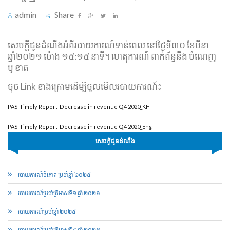
admin
Share
សេចក្ដីជូនដំណឹងអំពីរបាយការណ៍ទាន់ពេល នៅថ្ងៃទី៣០ ខែមីនា
ឆ្នាំ២០២១ ម៉ោង ១៥:១៥ នាទី។ ហេតុការណ៍ ពាក់ព័ន្ធនឹង ចំណេញ
ឬ ខាត
ចុច Link ខាងក្រោមដើម្បីចូលមើលរបាយការណ៍៖
PAS-Timely Report-Decrease in revenue Q4 2020_KH
PAS-Timely Report-Decrease in revenue Q4 2020_Eng
សេចក្ដីជូនដំណឹង
របាយការណ៍ចីរភាព ប្រចាំឆ្នាំ ២០២៥
របាយការណ៍​​ប្រចាំ​ត្រីមាសទី១ ឆ្នាំ ២០២៦
របាយការណ៍​​ប្រចាំ​ឆ្នាំ ២០២៥
របាយការណ៍​​ប្រចាំ​ត្រីមាសទី៤ ឆ្នាំ ២០២៥