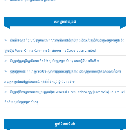
សកម្មភាពផ្សេងៗ
ដំណើរទស្សនកិច្ចរបស់ ក្រុមការងារគណៈកម្មាធិការជាតិគ្រប់គ្រង និងអភិវឌ្ឍន៍តំបន់ឆ្នេរសមុទ្រកម្ពុជា និង
ក្រុមហ៊ុន Power China Kunming Engineering Cooperation Limited
កិច្ចប្រជុំក្រុមប្រឹក្សាភិបាល កំពង់ផែស្វយ័តក្រុងព្រះសីហនុ អាណត្តិទី ៩ លើកទី ៩
ច្ចប្រជុំប្រចាំខែ កក្កដា ឆ្នាំ ២០២៦ ស្តីពីការត្រួតពិនិត្យវឌ្ឍនភាព និងសុវត្ថិភាពការដ្ឋានសាងសង់ នៃការ
អនុវត្តគម្រោងអភិវឌ្ឍន៍ចំណតផែកុងតឺន័រទឹកជ្រៅថ្មី-ជំហានទី ១
កិច្ចប្រជុំពិភាក្សាការងារជាមួយ ក្រុមហ៊ុន General Tires Technology (Cambodia) Co., Ltd. នៅ
កំពង់ផែស្វយ័តក្រុងព្រះសីហនុ
ភ្ជាប់ទំនាក់ទំនង