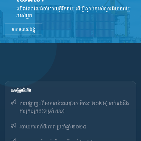
យើងតែងតែរង់ចាំដោយក្ដីរីករាយ ដើម្បីស្តាប់នូវ​សំណួរដ៏​មានតម្លៃ
របស់អ្នក
ទាក់ទងយើងខ្ញុំ
សេចក្ដីជូនដំណឹង
ការបង្ហាញព័ត៌មានទាន់ពេល(២៥ មិថុនា ២០២៦) ទាក់ទងនឹង
ការគ្រប់គ្រង(ទម្រង់ គ.២)
របាយការណ៍ចីរភាព ប្រចាំឆ្នាំ ២០២៥