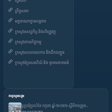
រដ្ឋសភា
ព្រឹទ្ធសភា
អគ្គនាយកដ្ឋានពន្ធដារ
ក្រសួងសេដ្ឋកិច្ច និងហិរញ្ញវត្ថុ
ក្រសួងពាណិជ្ជកម្ម
ក្រសួងសាធារណការ និងដឹកជញ្ជូន
ក្រសួងប្រៃសណីយ៍ និង ទូរគមនាគមន៍
ការចូលរួមសង្គម
ច្ចប្រជុំប្រចាំខែ កក្កដា ឆ្នាំ ២០២៦ ស្តីពីការត្រួត...
៣១ កក្កដា ២០២៦