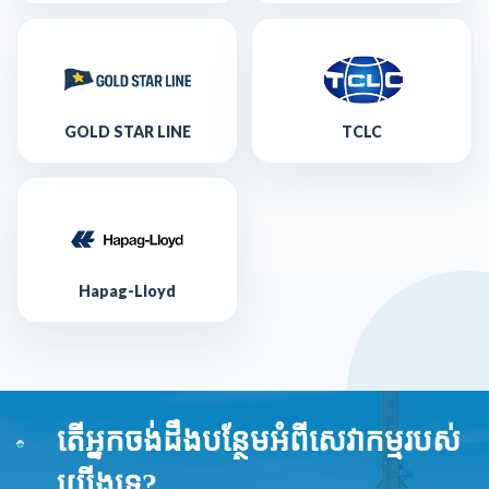
GOLD STAR LINE
TCLC
Hapag-Lloyd
តើអ្នកចង់ដឹងបន្ថែមអំពីសេវាកម្មរបស់
យើងទេ?