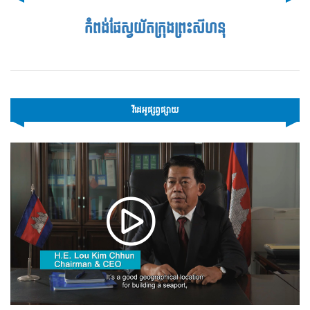
កំពង់ផែស្វយ័តក្រុងព្រះសីហនុ
វីដេអូផ្សព្វផ្សាយ