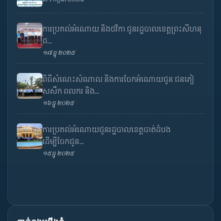
ការប្រគល់អំណោយ និងថវិកា ជូនរដ្ឋបាលខេត្តព្រះសីហនុ
ដ...
១៧ ធ្នូ ២០២៥
ពិធីសំណេះសំណាល និងការចែកអំណោយជូន ជនភៀ
សសឹក ពលករ និង...
១៦ ធ្នូ ២០២៥
ការប្រគល់អំណោយជូនរដ្ឋបាលខេត្តបាត់ដំបង
ដើម្បីចែកជូន...
១៥ ធ្នូ ២០២៥