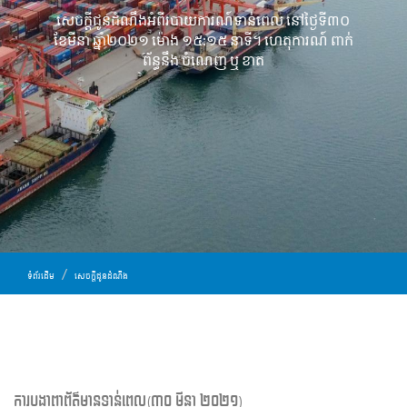
សេចក្ដីជូនដំណឹងអំពីរបាយការណ៍ទាន់ពេល នៅថ្ងៃទី៣០
ខែមីនា ឆ្នាំ២០២១ ម៉ោង ១៥:១៥ នាទី។ ហេតុការណ៍ ពាក់
ព័ន្ធនឹង ចំណេញ ឬ ខាត
ទំព័រដើម
សេចក្ដីជូនដំណឹង
ការបង្ហាញព័ត៌មានទាន់ពេល(៣០ មីនា ២០២១)