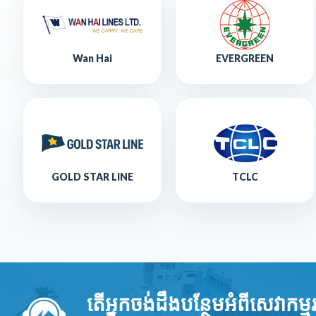
Wan Hai
EVERGREEN
GOLD STAR LINE
TCLC
តើអ្នកចង់ដឹងបន្ថែមអំពីសេវាកម