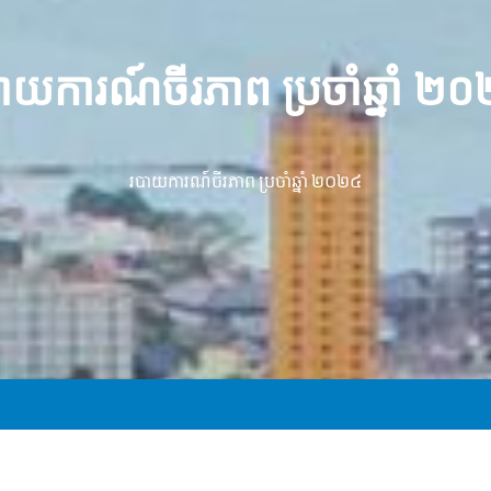
ាយការណ៍ចីរភាព ប្រចាំឆ្នាំ ២
របាយការណ៍ចីរភាព ប្រចាំឆ្នាំ ២០២៤