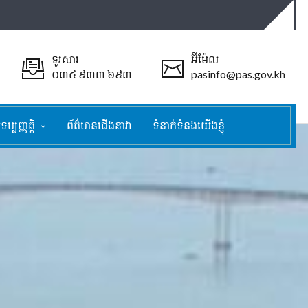
ទូរសារ
អ៊ីម៉ែល
០៣៤ ៩៣៣ ៦៩៣
pasinfo@pas.gov.kh
ទប្បញ្ញត្តិ
ព័ត៌មានជើងនាវា
ទំនាក់ទំនងយើងខ្ញុំ