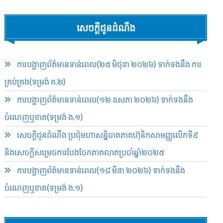
សេចក្ដីជូនដំណឹង
ការបង្ហាញព័ត៌មានទាន់ពេល(២៥ មិថុនា ២០២៦) ទាក់ទងនឹង ការ
គ្រប់គ្រង(ទម្រង់ គ.២)
ការបង្ហាញព័ត៌មានទាន់ពេល(១២ ឧសភា ២០២៦) ទាក់ទងនឹង
ចំណេញឬខាត(ទម្រង់ ង.១)
សេចក្តីជូនដំណឹង ប្រជុំមហាសន្និបាតភាគហ៊ុនិកសាមញ្ញលើកទី៩
និងសេចក្តីសម្រេចការបែងចែកភាគលាភប្រចាំឆ្នាំ២០២៥​
ការបង្ហាញព័ត៌មានទាន់ពេល(១៨ មីនា ២០២៦) ទាក់ទងនឹង
ចំណេញឬខាត(ទម្រង់ ង.១)