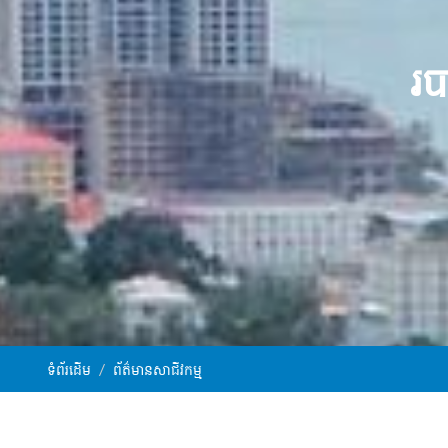
រប
ទំព័រដើម
ព័ត៌មានសាជីវកម្ម