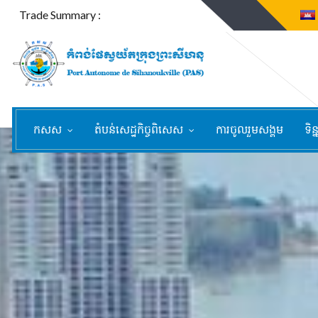
Trade Summary :
កសស
តំបន់សេដ្ឋកិច្ចពិសេស
ការចូលរួមសង្គម
ទិន