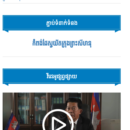
ភ្ជាប់ទំនាក់ទំនង
កំពង់ផែស្វយ័តក្រុងព្រះសីហនុ
វីដេអូផ្សព្វផ្សាយ