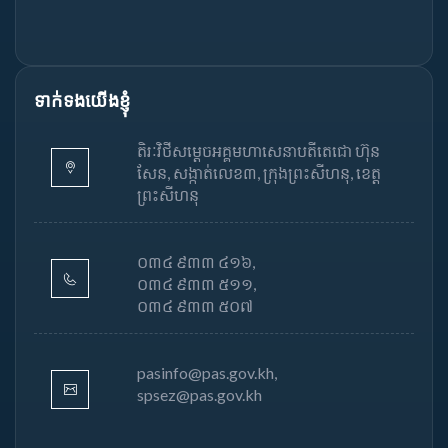
ទាក់ទងយើងខ្ញុំ
តិរៈវិថីសម្តេចអគ្គមហាសេនាបតីតេជោ ហ៊ុន
សែន, សង្កាត់លេខ៣, ក្រុងព្រះសីហនុ, ខេត្ត
ព្រះសីហនុ
០៣៤ ៩៣៣ ៤១៦,
០៣៤ ៩៣៣ ៥១១,
០៣៤ ៩៣៣ ៥០៧
pasinfo@pas.gov.kh,
spsez@pas.gov.kh