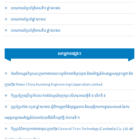
របាយការណ៍​​ប្រចាំ​ត្រីមាសទី១ ឆ្នាំ ២០២៦
របាយការណ៍​​ប្រចាំ​ឆ្នាំ ២០២៥
របាយការណ៍​​ប្រចាំ​ត្រីមាសទី៤ ឆ្នាំ ២០២៥
សកម្មភាពផ្សេងៗ
ដំណើរទស្សនកិច្ចរបស់ ក្រុមការងារគណៈកម្មាធិការជាតិគ្រប់គ្រង និងអភិវឌ្ឍន៍តំបន់ឆ្នេរសមុទ្រកម្ពុជា និង
ក្រុមហ៊ុន Power China Kunming Engineering Cooperation Limited
កិច្ចប្រជុំក្រុមប្រឹក្សាភិបាល កំពង់ផែស្វយ័តក្រុងព្រះសីហនុ អាណត្តិទី ៩ លើកទី ៩
ច្ចប្រជុំប្រចាំខែ កក្កដា ឆ្នាំ ២០២៦ ស្តីពីការត្រួតពិនិត្យវឌ្ឍនភាព និងសុវត្ថិភាពការដ្ឋានសាងសង់ នៃការ
អនុវត្តគម្រោងអភិវឌ្ឍន៍ចំណតផែកុងតឺន័រទឹកជ្រៅថ្មី-ជំហានទី ១
កិច្ចប្រជុំពិភាក្សាការងារជាមួយ ក្រុមហ៊ុន General Tires Technology (Cambodia) Co., Ltd. នៅ