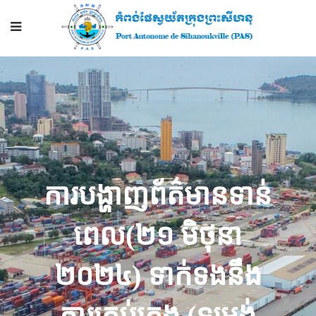
ការបង្ហាញព័ត៌មានទាន់
ពេល(២១ មិថុនា
២០២៤) ទាក់ទងនឹង
ការគ្រប់គ្រង (ទម្រង់