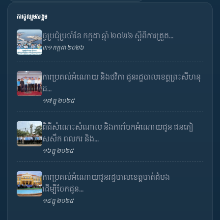
ការចូលរួមសង្គម
ច្ចប្រជុំប្រចាំខែ កក្កដា ឆ្នាំ ២០២៦ ស្តីពីការត្រួត...
៣១ កក្កដា ២០២៦
ការប្រគល់អំណោយ និងថវិកា ជូនរដ្ឋបាលខេត្តព្រះសីហនុ
ដ...
១៧ ធ្នូ ២០២៥
ពិធីសំណេះសំណាល និងការចែកអំណោយជូន ជនភៀ
សសឹក ពលករ និង...
១៦ ធ្នូ ២០២៥
ការប្រគល់អំណោយជូនរដ្ឋបាលខេត្តបាត់ដំបង
ដើម្បីចែកជូន...
១៥ ធ្នូ ២០២៥