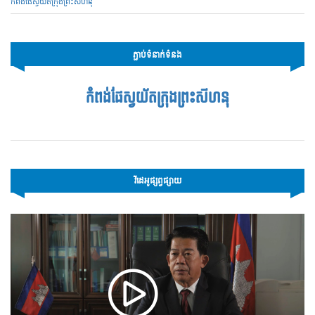
កំពង់ផែស្វយ័តក្រុងព្រះសីហនុ
ភ្ជាប់ទំនាក់ទំនង
កំពង់ផែស្វយ័តក្រុងព្រះសីហនុ
វីដេអូផ្សព្វផ្សាយ