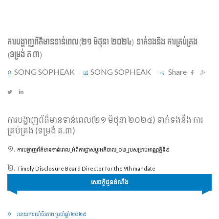
ការបង្ហាញព័ត៌មានទាន់ពេល(២១ មិថុនា ២០២៤) ទាក់ទងនឹង ការគ្រប់គ្រង
(ទម្រង់ គ.៣)
SONG SOPHEAK
SONG SOPHEAK
Share
ការបង្ហាញព័ត៌មានទាន់ពេល(២១ មិថុនា ២០២៤) ទាក់ទងនឹង ការ
គ្រប់គ្រង (ទម្រង់ គ.៣)
១.
ការបង្ហាញព័ត៌មានទាន់ពេល_អំពីការផ្លាស់ប្តូរអភិបាល_០២_រូបសម្រាប់អាណ្ណត្តិទី៩
២.
Timely Disclosure Board Director for the 9th mandate
សេចក្ដីជូនដំណឹង
របាយការណ៍ចីរភាព ប្រចាំឆ្នាំ ២០២៥