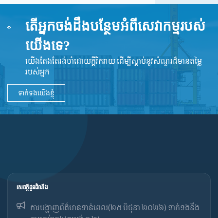
តើអ្នកចង់ដឹងបន្ថែមអំពីសេវាកម្មរបស់
យើងទេ?
យើងតែងតែរង់ចាំដោយក្ដីរីករាយ ដើម្បីស្តាប់នូវ​សំណួរដ៏​មានតម្លៃ
របស់អ្នក
ទាក់ទងយើងខ្ញុំ
សេចក្ដីជូនដំណឹង
ការបង្ហាញព័ត៌មានទាន់ពេល(២៥ មិថុនា ២០២៦) ទាក់ទងនឹង