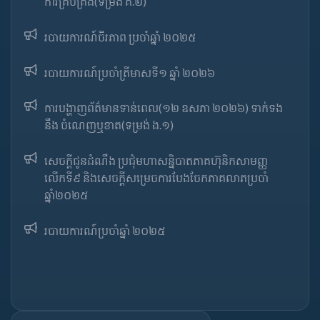
ការគ្រប់គ្រង(ទម្រង់ គ.២)
របាយការណ៍ចីរភាព ប្រចាំឆ្នាំ ២០២៥
របាយការណ៍​​ប្រចាំ​ត្រីមាសទី១ ឆ្នាំ ២០២៦
ការបង្ហាញព័ត៌មានទាន់ពេល(១២ ឧសភា ២០២៦) ទាក់ទង
នឹង ចំណេញឬខាត(ទម្រង់ ង.១)
សេចក្តីជូនដំណឹង ប្រជុំមហាសន្និបាតភាគហ៊ុនិកសាមញ្ញ
លើកទី៩ និងសេចក្តីសម្រេចការបែងចែកភាគលាភប្រចាំ
ឆ្នាំ២០២៥​
របាយការណ៍​​ប្រចាំ​ឆ្នាំ ២០២៥