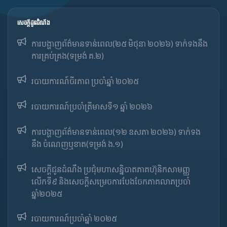
សេចក្ដីជូនដំណឹង
ការបង្ហាញព័ត៌មានទាន់ពេល(២៥ មិថុនា ២០២៦) ទាក់ទងនឹង
ការគ្រប់គ្រង(ទម្រង់ គ.២)
របាយការណ៍ចីរភាព ប្រចាំឆ្នាំ ២០២៥
របាយការណ៍​​ប្រចាំ​ត្រីមាសទី១ ឆ្នាំ ២០២៦
ការបង្ហាញព័ត៌មានទាន់ពេល(១២ ឧសភា ២០២៦) ទាក់ទង
នឹង ចំណេញឬខាត(ទម្រង់ ង.១)
សេចក្តីជូនដំណឹង ប្រជុំមហាសន្និបាតភាគហ៊ុនិកសាមញ្ញ
លើកទី៩ និងសេចក្តីសម្រេចការបែងចែកភាគលាភប្រចាំ
ឆ្នាំ២០២៥​
របាយការណ៍​​ប្រចាំ​ឆ្នាំ ២០២៥