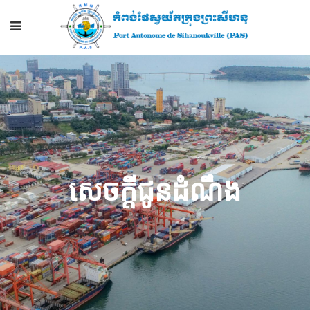
សេចក្ដីជូនដំណឹង