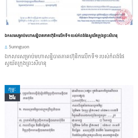
ឯកសារសម្រាប់មហាសន្និបាតភាគហ៊ុនិកលើកទី១ របស់កំពង់ផែស្វយ័តក្រុងព្រះសីហនុ
Sunnguon
ឯកសារសម្រាប់មហាសន្និបាតភាគហ៊ុនិកលើកទី១ របស់កំពង់ផែ
ស្វយ័តក្រុងព្រះសីហនុ
កុម្ភៈ
២៤