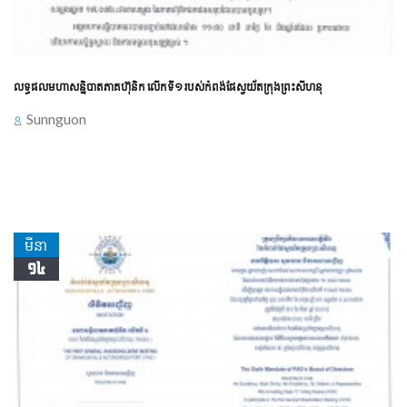
លទ្ធផលមហាសន្និបាតភាគហ៊ុនិក លើកទី១ របស់កំពង់ផែស្វយ័តក្រុងព្រះសីហនុ
Sunnguon
សេចក្ដីជូនដំណឹង៖
លទ្ធផលមហាសន្និបាតភាគហ៊ុនិក លើកទី១
របស់កំពង់ផែស្វយ័តក្រុងព្រះសីហនុ
មីនា
១៤