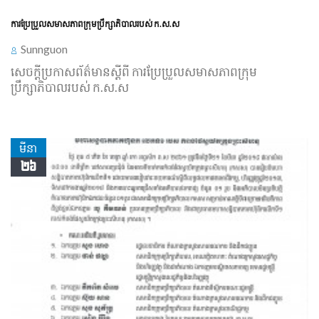
ការប្រែប្រួលសមាសភាពក្រុមប្រឹក្សាភិបាលរបស់ ក.ស.ស
Sunnguon
សេចក្ដីប្រកាសព័ត៌មានស្ដីពី ការប្រែប្រួលសមាសភាពក្រុម
ប្រឹក្សាភិបាលរបស់ ក.ស.ស
មីនា
២៦