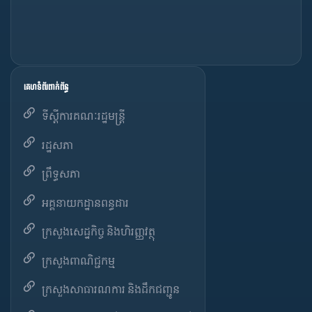
គេហទំព័រពាក់ព័ន្ធ
ទីស្តីការគណៈរដ្ឋមន្ត្រី
រដ្ឋសភា
ព្រឹទ្ធសភា
អគ្គនាយកដ្ឋានពន្ធដារ
ក្រសួងសេដ្ឋកិច្ច និងហិរញ្ញវត្ថុ
ក្រសួងពាណិជ្ជកម្ម
ក្រសួងសាធារណការ និងដឹកជញ្ជូន