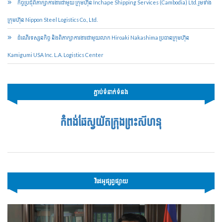
កិច្ចប្រជុំពិភាក្សាការងារជាមួយ ក្រុមហ៊ុន Inchape Shipping Services (Cambodia) Ltd. រួមទាំង
ក្រុមហ៊ុន Nippon Steel Logistics Co., Ltd.
ដំណើរទស្សនកិច្ច និងពិភាក្សាការងារជាមួយលាក Hiroaki Nakashima ប្រធានក្រុមហ៊ុន
Kamigumi USA Inc. L.A. Logistics Center
ភ្ជាប់ទំនាក់ទំនង
កំពង់ផែស្វយ័តក្រុងព្រះសីហនុ
វីដេអូផ្សព្វផ្សាយ