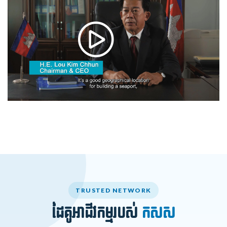
TRUSTED NETWORK
ដៃគូអាជីវកម្មរបស់
កសស