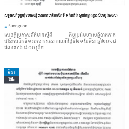
លទ្ធផលកិច្ចប្រជុំមហាសន្និបាតភាគហ៊ុនិកលើកទី ១ កំពង់ផែស្វយ័តក្រុងព្រះសីហនុ (កសស)
Sunnguon
សេចក្ដីប្រកាសព័ត៌មានស្ដីពី
លទ្ធផល
កិច្ចប្រជុំមហាសន្និបាតភាគ
ហ៊ុនិកលើកទី១ របស់ កសស កាលពីថ្ងៃទី២១ ខែមីនា ឆ្នាំ២០១៨
វេលាម៉ោង ៨:០០ ព្រឹក
មីនា
២៤