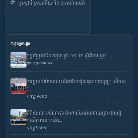
ក្រសួងប្រៃសណីយ៍ និង ទូរគមនាគមន៍
ការចូលរួមសង្គម
ច្ចប្រជុំប្រចាំខែ កក្កដា ឆ្នាំ ២០២៦ ស្តីពីការត្រួត...
៣១ កក្កដា ២០២៦
ការប្រគល់អំណោយ និងថវិកា ជូនរដ្ឋបាលខេត្តព្រះសីហនុ
ដ...
១៧ ធ្នូ ២០២៥
ពិធីសំណេះសំណាល និងការចែកអំណោយជូន ជនភៀ
សសឹក ពលករ និង...
១៦ ធ្នូ ២០២៥