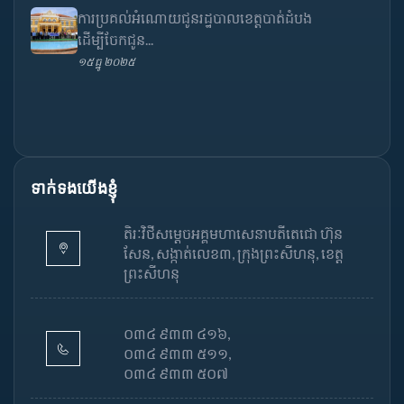
ការប្រគល់អំណោយជូនរដ្ឋបាលខេត្តបាត់ដំបង
ដើម្បីចែកជូន...
១៥ ធ្នូ ២០២៥
ទាក់ទងយើងខ្ញុំ
តិរៈវិថីសម្តេចអគ្គមហាសេនាបតីតេជោ ហ៊ុន
សែន, សង្កាត់លេខ៣, ក្រុងព្រះសីហនុ, ខេត្ត
ព្រះសីហនុ
០៣៤ ៩៣៣ ៤១៦,
០៣៤ ៩៣៣ ៥១១,
០៣៤ ៩៣៣ ៥០៧