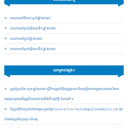
របាយការណ៍ចីរភាព ប្រចាំឆ្នាំ ២០២៥
របាយការណ៍​​ប្រចាំ​ត្រីមាសទី១ ឆ្នាំ ២០២៦
របាយការណ៍​​ប្រចាំ​ឆ្នាំ ២០២៥
របាយការណ៍​​ប្រចាំ​ត្រីមាសទី៤ ឆ្នាំ ២០២៥
សកម្មភាពផ្សេងៗ
ច្ចប្រជុំប្រចាំខែ កក្កដា ឆ្នាំ ២០២៦ ស្តីពីការត្រួតពិនិត្យវឌ្ឍនភាព និងសុវត្ថិភាពការដ្ឋានសាងសង់ នៃការ
អនុវត្តគម្រោងអភិវឌ្ឍន៍ចំណតផែកុងតឺន័រទឹកជ្រៅថ្មី-ជំហានទី ១
កិច្ចប្រជុំពិភាក្សាការងារជាមួយ ក្រុមហ៊ុន General Tires Technology (Cambodia) Co., Ltd. នៅ
កំពង់ផែស្វយ័តក្រុងព្រះសីហនុ