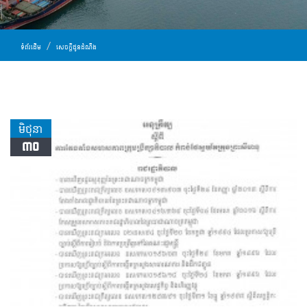
ទំព័រដើម
សេចក្ដីជូនដំណឹង
មិថុនា
៣០