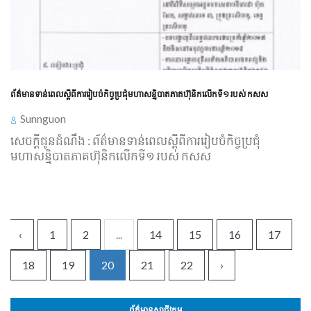
ព័ត៌មានទាន់ពេលស្តីពីការរៀបចំកិច្ចប្រជុំមហាសន្និបាតភាគហ៊ុនិកលើកទី១ របស់ កសស
Sunnguon
សេចក្ដីជូនដំណឹង : ព័ត៌មានទាន់ពេលស្តីពីការរៀបចំកិច្ចប្រជុំ
មហាសន្និបាតភាគហ៊ុនិកលើកទី១ របស់ កសស
‹
1
2
...
14
15
16
17
18
19
20
21
22
›
ព័ត៌មានសាជីវកម្ម