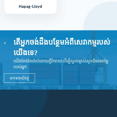
Hapag-Lloyd
តើអ្នកចង់ដឹងបន្ថែមអំពីសេវាកម្មរបស់
យើងទេ?
យើងតែងតែរង់ចាំដោយក្ដីរីករាយ ដើម្បីស្តាប់នូវ​សំណួរដ៏​មានតម្លៃ
របស់អ្នក
ទាក់ទងយើងខ្ញុំ