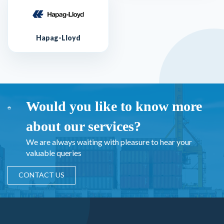
Hapag-Lloyd
Would you like to know more
about our services?
We are always waiting with pleasure to hear your
valuable queries
CONTACT US