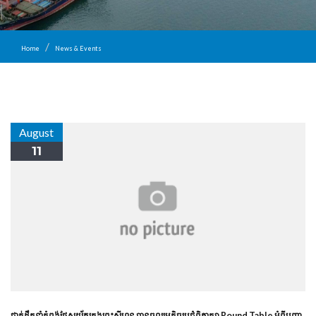
Home
News & Events
August
11
ថ្នាក់ដឹកនាំ​កំពង់ផែ​ស្វយ័ត​ក្រុងព្រះសីហនុ បាន​ចូលរួម​កិច្ចប្រជុំ​ពិភាក្សា Round Table អំពី​បញ្ហា​