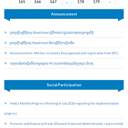
165
166
167
...
178
179
›
Announcement
ប្រារព្ធ​ធ្វើ​កម្មវិធី​រ៉ូដ​សូ (Roadshow) ស្ដីពី​ការបោះ​ផ្សាយ​លក់​មូល​ប​ត្រ​កម្មសិទ្ធិ​
​ប្រារព្ធ​ធ្វើ​កម្មវិធី​រ៉ូដ​សូ (Roadshow) និង​កម្មវិធី​ប៊ុក​បៀ​លឌីង
Announcement: PAS has received a final approval and registration from SECC
លទ្ធផលនៃការធ្វើបរិវិសកម្មសម្រាប់​ IPO របស់កំពង់ផែ​ស្វយ័ត​ក្រុងព្រះសីហនុ
Social Participation
Held a Monthly Progress Meeting of July 2026 regarding the implementation
progress
Presents and finance to Preah Sihanouk Provincial Administration, represented