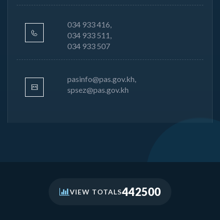
034 933 416,
034 933 511,
034 933 507
pasinfo@pas.gov.kh,
spsez@pas.gov.kh
442500
VIEW TOTALS