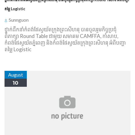
តម្លៃ Logistic
Sunnguon
ថ្នាក់ដឹកនាំ​កំពង់ផែ​ស្វយ័ត​ក្រុងព្រះសីហនុ បាន​ចូលរួម​កិច្ចប្រជុំ​
ពិភាក្សា Round Table ជាមួយ សមាគម​ CAMFFA, កាំសាប​,
កំពង់ផែ​ស្វយ័ត​ភ្នំពេញ និង​កំពង់ផែ​ស្វយ័ត​ក្រុងព្រះសីហនុ អំពី​បញ្ហា​
តម្លៃ Logistic
August
10