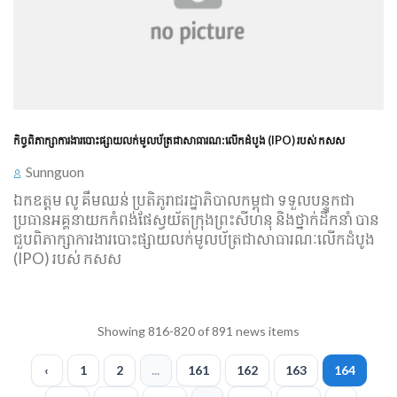
កិច្ច​ពិភាក្សា​ការងារ​បោះផ្សាយ​លក់​មូល​ប័ត្រ​ជា​សាធារណៈ​លើកដំបូង (IPO) របស់ កសស
Sunnguon
ឯកឧត្ដម លូ គឹមឈន់ ប្រតិភូ​រាជរដ្ឋាភិបាល​កម្ពុជា ទទួលបន្ទុក​ជា
ប្រធាន​អគ្គនាយក​កំពង់ផែ​ស្វយ័ត​ក្រុងព្រះសីហនុ និង​ថ្នាក់ដឹកនាំ បាន​
ជួបពិភាក្សា​ការងារ​បោះផ្សាយ​លក់​មូល​ប័ត្រ​ជា​សាធារណៈ​លើកដំបូង
(IPO) របស់ កសស
Showing 816-820 of 891 news items
‹
1
2
...
161
162
163
164