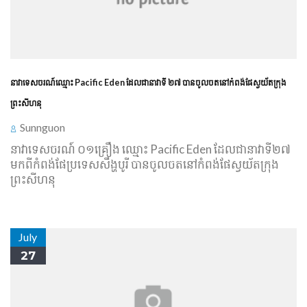
នាវា​ទេសចរណ៍ឈ្មោះ ​Pacific Eden ដែល​ជា​នា​វាទី ​២៧ បាន​ចូល​ចត​នៅ​កំពង់ផែ​ស្វយ័ត​ក្រុង
ព្រះសីហនុ
Sunnguon
នាវា​ទេសចរណ៍ ០១​គ្រឿង ឈ្មោះ​ Pacific Eden ដែល​ជា​នា​វាទី​២៧
មក​ពី​កំពង់ផែ​ប្រទេស​សឹង្ហ​បូរី បាន​ចូល​ចត​នៅ​កំពង់ផែ​ស្វយ័ត​ក្រុង
ព្រះសីហនុ
July
27