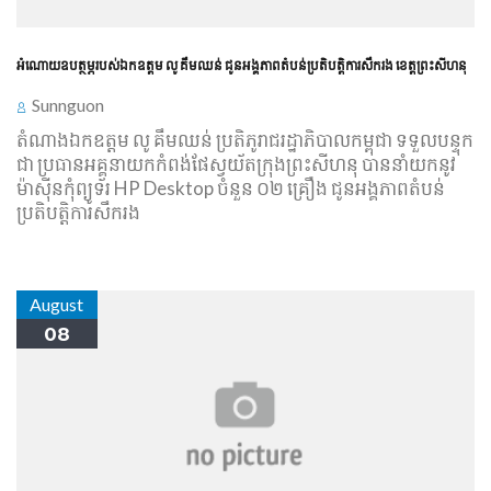
​អំណោយ​ឧបត្ថម្ភ​របស់​ឯកឧត្ដម លូ គឹមឈន់ ជូន​អង្គភាព​តំបន់​ប្រតិបត្តិការ​សឹក​រង ខេត្ត​ព្រះសីហនុ
Sunnguon
តំណាង​ឯកឧត្ដម លូ គឹមឈន់ ប្រតិភូ​រាជរដ្ឋាភិបាល​កម្ពុជា ទទួលបន្ទុក​
ជា ប្រធាន​អគ្គនាយក​កំពង់ផែ​ស្វយ័ត​ក្រុងព្រះសីហនុ បាន​នាំយក​នូវ
ម៉ាស៊ីន​កុំព្យូទ័រ HP Desktop ចំនួន ០២ គ្រឿង ជូន​អង្គភាព​តំបន់​
ប្រតិបត្តិការ​សឹក​រង
August
08