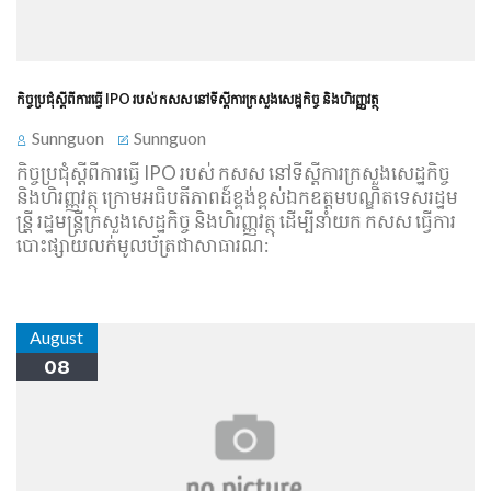
កិច្ចប្រជុំ​ស្តីពី​ការធ្វើ IPO របស់ កសស នៅ​ទីស្តីការក្រសួង​សេដ្ឋកិច្ច និង​ហិរញ្ញវត្ថុ
Sunnguon
Sunnguon
​កិច្ចប្រជុំ​ស្តីពី​ការធ្វើ IPO របស់ កសស នៅ​ទីស្តីការក្រសួង​សេដ្ឋកិច្ច
និង​ហិរញ្ញវត្ថុ ក្រោម​អធិបតីភាព​ដ៍​ខ្ពង់ខ្ពស់​ឯកឧត្ដម​បណ្ឌិត​ទេស​រដ្ឋ​ម​
ន្រី្ត រដ្ឋមន្ត្រីក្រសួង​សេដ្ឋកិច្ច និង​ហិរញ្ញវត្ថុ ដើម្បី​នាំយក កសស ធ្វើការ​
បោះផ្សាយ​លក់​មូល​ប័ត្រ​ជា​សាធារណ​:
August
08