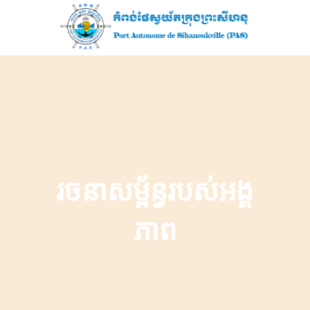
រចនាសម្ព័ន្ធរបស់អង្គ
ភាព