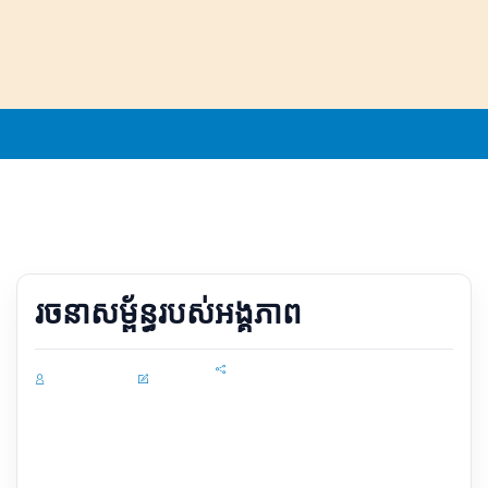
ទំព័រដើម
កំពង់ផែស្វយ័តក្រុងព្រះសីហនុ
រចនាសម្ព័ន្ធរបស់អង្គភាព
Sunnguon
admin
Share
សមាជិក​ក្រុម​ប្រឹក្សា​ភិបាល អាណត្តទី ៩៖