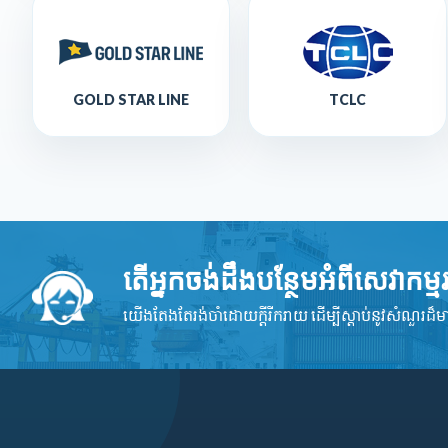
GOLD STAR LINE
TCLC
តើអ្នកចង់ដឹងបន្ថែមអំពីសេវាកម
យើងតែងតែរង់ចាំដោយក្ដីរីករាយ ដើម្បីស្តាប់នូវ​សំណួរដ៏​ម