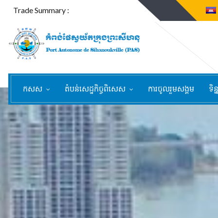
Trade Summary :
កសស
តំបន់សេដ្ឋកិច្ចពិសេស
ការចូលរួមសង្គម
ទិន