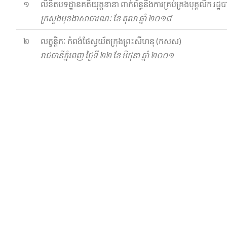
១
លិខិតបទដ្ឋានគតិយុត្តនានា ពាក់ព័ន្ធនឹងការគ្រប់គ្រងបុគ្គលិក រដ្ឋ
ក្រសួងមុខងាសាធារណៈ ខែ តុលា ឆ្នាំ​ ២០១៨
២
លក្ខន្តិកៈ កំពង់ផែស្វយ័តក្រុងព្រះសីហនុ (កសស)
រាជធានីភ្នំពេញ ថ្ងៃទី ២២ ខែ មិថុនា ឆ្នាំ ២០០១