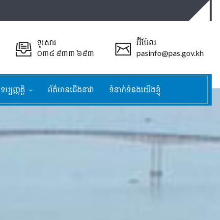
ទូរសារ
អ៊ីម៉ែល
០៣៤ ៩៣៣ ៦៩៣
pasinfo@pas.gov.kh
ទប្បញ្ញត្តិ
ព័ត៌មានជើងនាវា
ទំនាក់ទំនងយើងខ្ញុំ