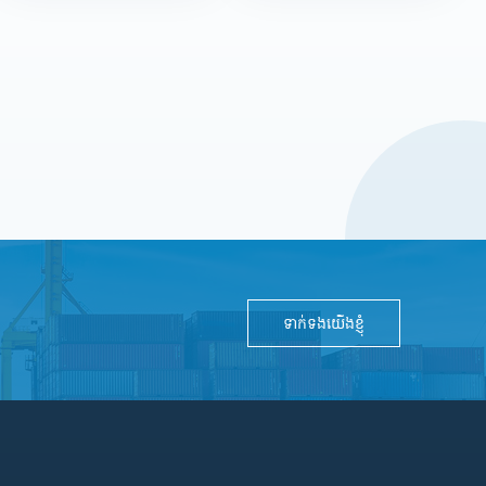
ទាក់ទងយើងខ្ញុំ