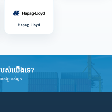
Hapag-Lloyd
្មរបស់យើងទេ?
ានតម្លៃរបស់អ្នក