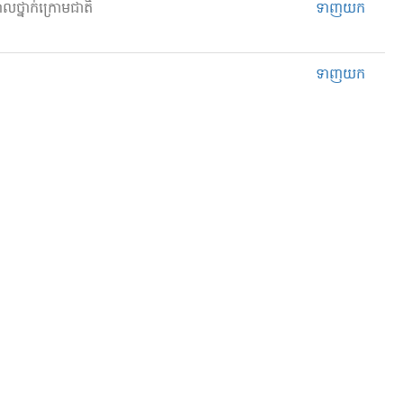
បាលថ្នាក់ក្រោមជាតិ
ទាញយក
ទាញយក