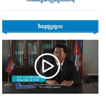
វីដេអូផ្សព្វផ្សាយ