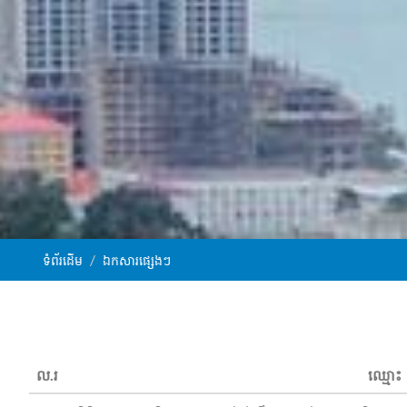
ទំព័រដើម
ឯកសារផ្សេងៗ
ល.រ
ឈ្មោះ