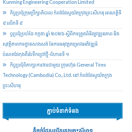
Kunming Engineering Cooperation Limited
កិច្ចប្រជុំក្រុមប្រឹក្សាភិបាល កំពង់ផែស្វយ័តក្រុងព្រះសីហនុ អាណត្តិទី
៩ លើកទី ៩
ច្ចប្រជុំប្រចាំខែ កក្កដា ឆ្នាំ ២០២៦ ស្តីពីការត្រួតពិនិត្យវឌ្ឍនភាព និង
សុវត្ថិភាពការដ្ឋានសាងសង់ នៃការអនុវត្តគម្រោងអភិវឌ្ឍន៍
ចំណតផែកុងតឺន័រទឹកជ្រៅថ្មី-ជំហានទី ១
កិច្ចប្រជុំពិភាក្សាការងារជាមួយ ក្រុមហ៊ុន General Tires
Technology (Cambodia) Co., Ltd. នៅ កំពង់ផែស្វយ័តក្រុង
ព្រះសីហនុ
ភ្ជាប់ទំនាក់ទំនង
កំពង់ផែស្វយ័តក្រុងព្រះសីហនុ