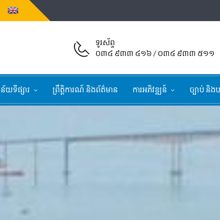
ទូរស័ព្ទ
០៣៤ ៩៣៣ ៤១៦ / ០៣៤ ៩៣៣ ៥១១
្នន័យទីផ្សារ
ព្រឹត្តិការណ៍ និងព័ត៌មាន
ការអភិវឌ្ឍន៍
ច្បាប់ និងប