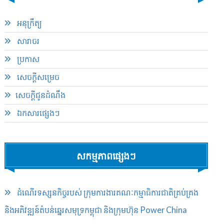
អនុក្រឹត្យ
សារាចរ​
ប្រកាស
សេចក្តីសម្រេច
​សេចក្ដីជូនដំណឹង
ឯកសារផ្សេងៗ
សកម្មភាពផ្សេងៗ
ដំណើរទស្សនកិច្ចរបស់ ក្រុមការងារគណៈកម្មាធិការជាតិគ្រប់គ្រង
និងអភិវឌ្ឍន៍តំបន់ឆ្នេរសមុទ្រកម្ពុជា និងក្រុមហ៊ុន Power China