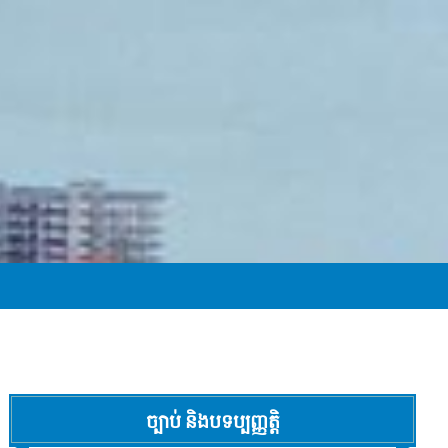
ច្បាប់ និងបទប្បញ្ញត្តិ