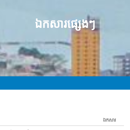
ឯកសារផ្សេងៗ
ឯកសារ