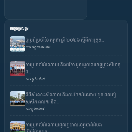
ការចូលរួមសង្គម
ច្ចប្រជុំប្រចាំខែ កក្កដា ឆ្នាំ ២០២៦ ស្តីពីការត្រួត...
៣១ កក្កដា ២០២៦
ការប្រគល់អំណោយ និងថវិកា ជូនរដ្ឋបាលខេត្តព្រះសីហនុ
ដ...
១៧ ធ្នូ ២០២៥
ពិធីសំណេះសំណាល និងការចែកអំណោយជូន ជនភៀ
សសឹក ពលករ និង...
១៦ ធ្នូ ២០២៥
ការប្រគល់អំណោយជូនរដ្ឋបាលខេត្តបាត់ដំបង
ដើម្បីចែកជូន...