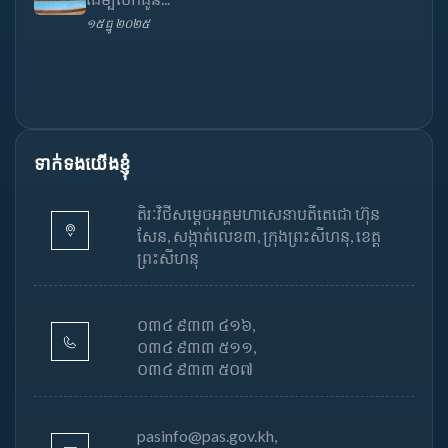
១៥ ធ្នូ ២០២៥
ទាក់ទងយើងខ្ញុំ
តិរៈវិថីសម្តេចអគ្គមហាសេនាបតីតេជោ ហ៊ុន
សែន, សង្កាត់លេខ៣, ក្រុងព្រះសីហនុ, ខេត្ត
ព្រះសីហនុ
០៣៤ ៩៣៣ ៤១៦,
០៣៤ ៩៣៣ ៥១១,
០៣៤ ៩៣៣ ៥០៧
pasinfo@pas.gov.kh,