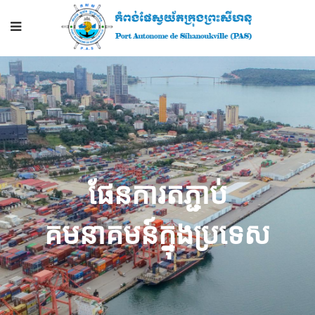
ផែន​ការ​តភ្ជាប់
គមនាគមន៍ក្នុងប្រទេស