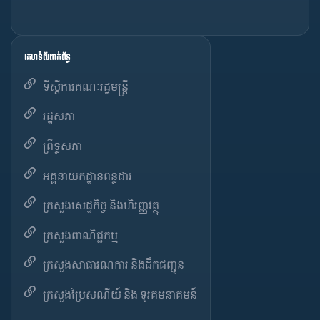
គេហទំព័រពាក់ព័ន្ធ
ទីស្តីការគណៈរដ្ឋមន្ត្រី
រដ្ឋសភា
ព្រឹទ្ធសភា
អគ្គនាយកដ្ឋានពន្ធដារ
ក្រសួងសេដ្ឋកិច្ច និងហិរញ្ញវត្ថុ
ក្រសួងពាណិជ្ជកម្ម
ក្រសួងសាធារណការ និងដឹកជញ្ជូន
ក្រសួងប្រៃសណីយ៍ និង ទូរគមនាគមន៍