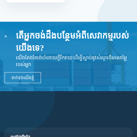
តើអ្នកចង់ដឹងបន្ថែមអំពីសេវាកម្មរបស់
យើងទេ?
យើងតែងតែរង់ចាំដោយក្ដីរីករាយ ដើម្បីស្តាប់នូវ​សំណួរដ៏​មានតម្លៃ
របស់អ្នក
ទាក់ទងយើងខ្ញុំ