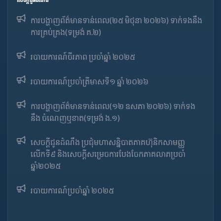
សេចក្ដីជូនដំណឹង
ការបង្ហាញព័ត៌មានទាន់ពេល(២៥ មិថុនា ២០២៦) ទាក់ទងនឹង
ការគ្រប់គ្រង(ទម្រង់ គ.២)
របាយការណ៍ចីរភាព ប្រចាំឆ្នាំ ២០២៥
របាយការណ៍​​ប្រចាំ​ត្រីមាសទី១ ឆ្នាំ ២០២៦
ការបង្ហាញព័ត៌មានទាន់ពេល(១២ ឧសភា ២០២៦) ទាក់ទង
នឹង ចំណេញឬខាត(ទម្រង់ ង.១)
សេចក្តីជូនដំណឹង ប្រជុំមហាសន្និបាតភាគហ៊ុនិកសាមញ្ញ
លើកទី៩ និងសេចក្តីសម្រេចការបែងចែកភាគលាភប្រចាំ
ឆ្នាំ២០២៥​
របាយការណ៍​​ប្រចាំ​ឆ្នាំ ២០២៥