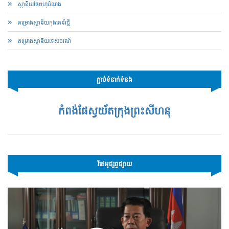
ស្ថានីយផែពហុបំណង
គម្រោងស្ថានីយកុងតេន័រថ្មី
គម្រោងស្ថានីយទេសចរណ៍
ភ្ជាប់ទំនាក់ទំនង
កំពង់ផែស្វយ័តក្រុងព្រះសីហនុ
វីដេអូផ្សព្វផ្សាយ