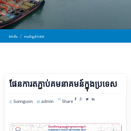
ទំព័រដើម
ការអភិវឌ្ឍន៍កំពង់ផែ
ផែន​ការ​តភ្ជាប់គមនាគមន៍ក្នុងប្រទេស
Sunnguon
admin
Share