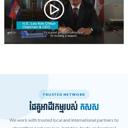
TRUSTED NETWORK
ដៃគូអាជីវកម្មរបស់
កសស
We work with trusted local and international partners to
strengthen port services, logistics, trade, and regional