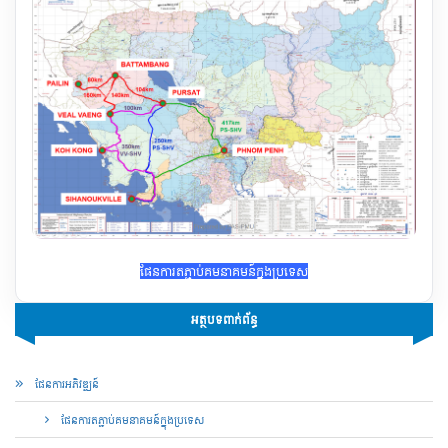
ផែន​ការ​តភ្ជាប់គមនាគមន៍ក្នុងប្រទេស
អត្ថបទពាក់ព័ន្ធ
ផែន​ការ​អភិវឌ្ឍន៍
ផែន​ការ​តភ្ជាប់គមនាគមន៍ក្នុងប្រទេស