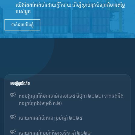
យើងតែងតែរង់ចាំដោយក្ដីរីករាយ ដើម្បីស្តាប់នូវ​សំណួរដ៏​មានតម្លៃ
របស់អ្នក
ទាក់ទងយើងខ្ញុំ
សេចក្ដីជូនដំណឹង
ការបង្ហាញព័ត៌មានទាន់ពេល(២៥ មិថុនា ២០២៦) ទាក់ទងនឹង
ការគ្រប់គ្រង(ទម្រង់ គ.២)
របាយការណ៍ចីរភាព ប្រចាំឆ្នាំ ២០២៥
របាយការណ៍​​ប្រចាំ​ត្រីមាសទី១ ឆ្នាំ ២០២៦