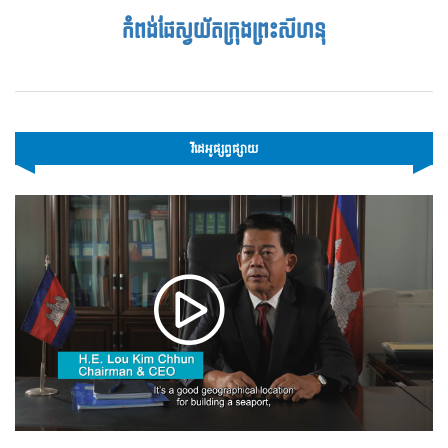
កំពង់ផែស្វយ័តក្រុងព្រះសីហនុ
វីដេអូផ្សព្វផ្សាយ