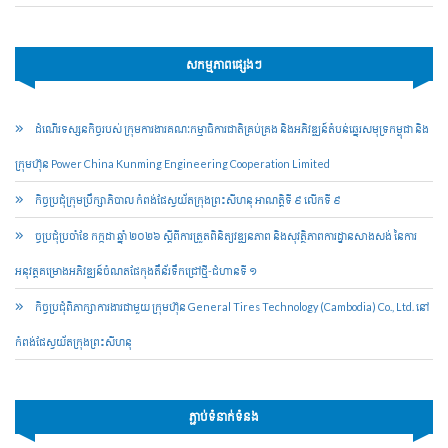
សកម្មភាពផ្សេងៗ
ដំណើរទស្សនកិច្ចរបស់ ក្រុមការងារគណៈកម្មាធិការជាតិគ្រប់គ្រង និងអភិវឌ្ឍន៍តំបន់ឆ្នេរសមុទ្រកម្ពុជា និង
ក្រុមហ៊ុន Power China Kunming Engineering Cooperation Limited
កិច្ចប្រជុំក្រុមប្រឹក្សាភិបាល កំពង់ផែស្វយ័តក្រុងព្រះសីហនុ អាណត្តិទី ៩ លើកទី ៩
ច្ចប្រជុំប្រចាំខែ កក្កដា ឆ្នាំ ២០២៦ ស្តីពីការត្រួតពិនិត្យវឌ្ឍនភាព និងសុវត្ថិភាពការដ្ឋានសាងសង់ នៃការ
អនុវត្តគម្រោងអភិវឌ្ឍន៍ចំណតផែកុងតឺន័រទឹកជ្រៅថ្មី-ជំហានទី ១
កិច្ចប្រជុំពិភាក្សាការងារជាមួយ ក្រុមហ៊ុន General Tires Technology (Cambodia) Co., Ltd. នៅ
កំពង់ផែស្វយ័តក្រុងព្រះសីហនុ
ភ្ជាប់ទំនាក់ទំនង