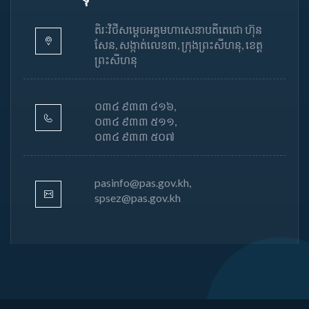
តិរៈវិថីសម្តេចអគ្គមហាសេនាបតីតេជោ ហ៊ុន
សែន, សង្កាត់លេខ៣, ក្រុងព្រះសីហនុ, ខេត្ត
ព្រះសីហនុ
០៣៤ ៩៣៣ ៤១៦,
០៣៤ ៩៣៣ ៥១១,
០៣៤ ៩៣៣ ៥០៧
pasinfo@pas.gov.kh,
spsez@pas.gov.kh