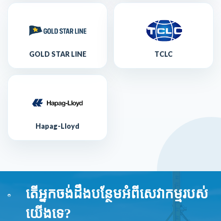
GOLD STAR LINE
TCLC
Hapag-Lloyd
តើអ្នកចង់ដឹងបន្ថែមអំពីសេវាកម្មរបស់
យើងទេ?