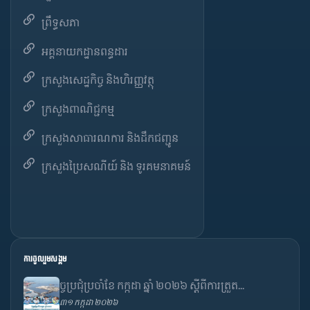
ព្រឹទ្ធសភា
អគ្គនាយកដ្ឋានពន្ធដារ
ក្រសួងសេដ្ឋកិច្ច និងហិរញ្ញវត្ថុ
ក្រសួងពាណិជ្ជកម្ម
ក្រសួងសាធារណការ និងដឹកជញ្ជូន
ក្រសួងប្រៃសណីយ៍ និង ទូរគមនាគមន៍
ការចូលរួមសង្គម
ច្ចប្រជុំប្រចាំខែ កក្កដា ឆ្នាំ ២០២៦ ស្តីពីការត្រួត...
៣១ កក្កដា ២០២៦