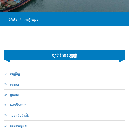
ទំព័រដើម
សេចក្តីសម្រេច
ច្បាប់ និងបទប្បញ្ញត្តិ
អនុក្រឹត្យ
សារាចរ​
ប្រកាស
សេចក្តីសម្រេច
​សេចក្ដីជូនដំណឹង
ឯកសារផ្សេងៗ