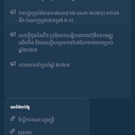
ការបង្ហាញព័ត៌មានទាន់ពេល(១២ ឧសភា ២០២៦) ទាក់ទង
នឹង ចំណេញឬខាត(ទម្រង់ ង.១)
សេចក្តីជូនដំណឹង ប្រជុំមហាសន្និបាតភាគហ៊ុនិកសាមញ្ញ
លើកទី៩ និងសេចក្តីសម្រេចការបែងចែកភាគលាភប្រចាំ
ឆ្នាំ២០២៥​
របាយការណ៍​​ប្រចាំ​ឆ្នាំ ២០២៥
គេហទំព័រពាក់ព័ន្ធ
ទីស្តីការគណៈរដ្ឋមន្ត្រី
រដ្ឋសភា