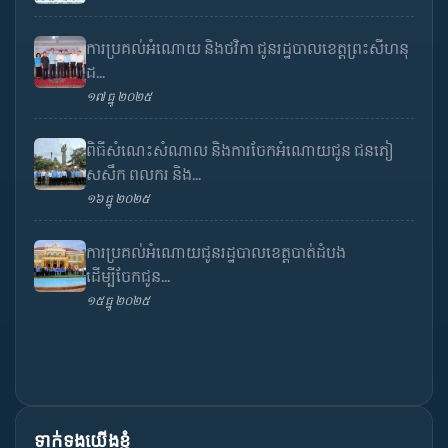
ការប្រគល់អំណោយ និងថវិកា ជូនរដ្ឋបាលខេត្តព្រះសីហនុ
ដ...
១៧ ធ្នូ ២០២៥
ពិធីសំណេះសំណាល និងការចែកអំណោយជូន ជនភៀ
សសឹក ពលករ និង...
១៦ ធ្នូ ២០២៥
ការប្រគល់អំណោយជូនរដ្ឋបាលខេត្តបាត់ដំបង
ដើម្បីចែកជូន...
១៥ ធ្នូ ២០២៥
ទាក់ទងយើងខ្ញុំ