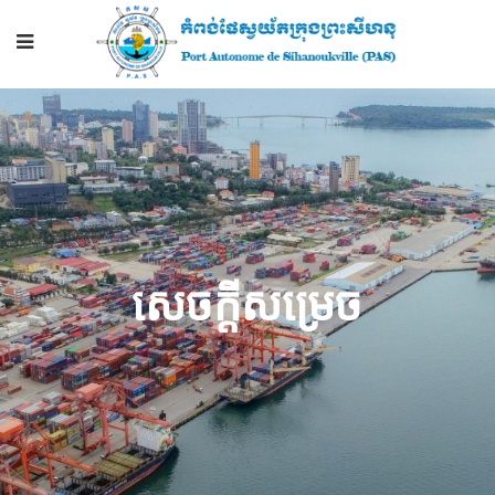
សេចក្តីសម្រេច