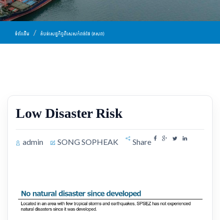
ទំព័រដើម
តំបន់​សេដ្ឋកិច្ច​ពិសេស​កំពង់ផែ​​ (តសព)
Low Disaster Risk
admin
SONG SOPHEAK
Share