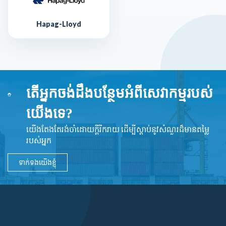
Hapag-Lloyd
តើអ្នកចង់ដឹងបន្ថែមអំពីសេវាកម្មរបស់
យើងទេ?
យើងតែងតែរង់ចាំដោយក្ដីរីករាយ ដើម្បីស្តាប់នូវ​សំណួរដ៏​មានតម្លៃ
របស់អ្នក
ទាក់ទងយើងខ្ញុំ