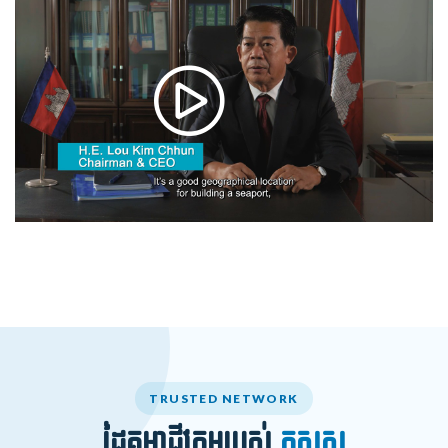
TRUSTED NETWORK
ដៃគូអាជីវកម្មរបស់
កសស