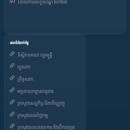
របាយការណ៍​​ប្រចាំ​ឆ្នាំ ២០២៥
គេហទំព័រពាក់ព័ន្ធ
ទីស្តីការគណៈរដ្ឋមន្ត្រី
រដ្ឋសភា
ព្រឹទ្ធសភា
អគ្គនាយកដ្ឋានពន្ធដារ
ក្រសួងសេដ្ឋកិច្ច និងហិរញ្ញវត្ថុ
ក្រសួងពាណិជ្ជកម្ម
ក្រសួងសាធារណការ និងដឹកជញ្ជូន