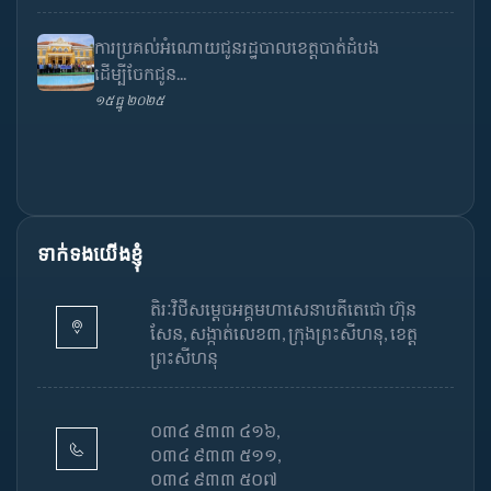
ការប្រគល់អំណោយជូនរដ្ឋបាលខេត្តបាត់ដំបង
ដើម្បីចែកជូន...
១៥ ធ្នូ ២០២៥
ទាក់ទងយើងខ្ញុំ
តិរៈវិថីសម្តេចអគ្គមហាសេនាបតីតេជោ ហ៊ុន
សែន, សង្កាត់លេខ៣, ក្រុងព្រះសីហនុ, ខេត្ត
ព្រះសីហនុ
០៣៤ ៩៣៣ ៤១៦,
០៣៤ ៩៣៣ ៥១១,
០៣៤ ៩៣៣ ៥០៧