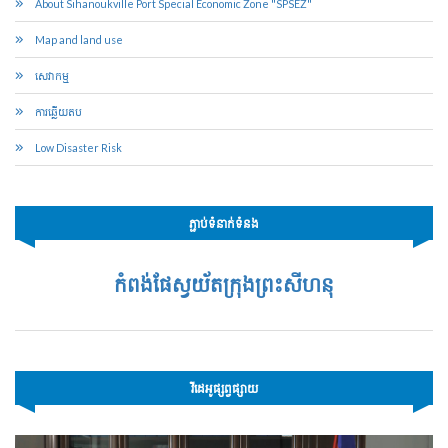
About Sihanoukville Port Special Economic Zone "SPSEZ"
Map and land use
សេវាកម្ម
ការឆ្លើយតប
Low Disaster Risk
ភ្ជាប់ទំនាក់ទំនង
កំពង់ផែស្វយ័តក្រុងព្រះសីហនុ
វីដេអូផ្សព្វផ្សាយ