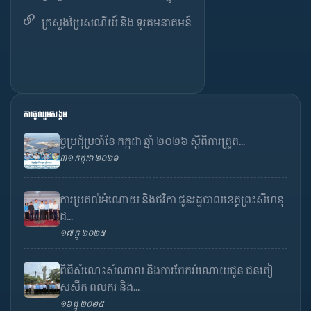
ក្រសួងប្រៃសណីយ៍ និង ទូរគមនាគមន៍
ការចូលរួមសង្គម
ច្ចប្រជុំប្រចាំខែ កក្កដា ឆ្នាំ ២០២៦ ស្តីពីការត្រួត...
៣១ កក្កដា ២០២៦
ការប្រគល់អំណោយ និងថវិកា ជូនរដ្ឋបាលខេត្តព្រះសីហនុ
ដ...
១៧ ធ្នូ ២០២៥
ពិធីសំណេះសំណាល និងការចែកអំណោយជូន ជនភៀ
សសឹក ពលករ និង...
១៦ ធ្នូ ២០២៥