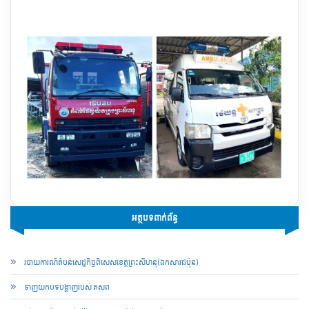
អត្ថបទពាក់ព័ន្ធ
របាយការណ៍​តំបន់សេដ្ឋកិច្ចពិសេស​ខេត្តព្រះសីហនុ​(ឯកសារជប៉ុន)
ទាញយកបទបង្ហាញរបស់ តសព