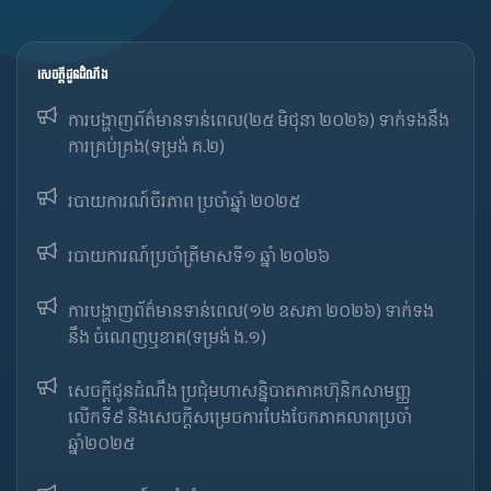
សេចក្ដីជូនដំណឹង
ការបង្ហាញព័ត៌មានទាន់ពេល(២៥ មិថុនា ២០២៦) ទាក់ទងនឹង
ការគ្រប់គ្រង(ទម្រង់ គ.២)
របាយការណ៍ចីរភាព ប្រចាំឆ្នាំ ២០២៥
របាយការណ៍​​ប្រចាំ​ត្រីមាសទី១ ឆ្នាំ ២០២៦
ការបង្ហាញព័ត៌មានទាន់ពេល(១២ ឧសភា ២០២៦) ទាក់ទង
នឹង ចំណេញឬខាត(ទម្រង់ ង.១)
សេចក្តីជូនដំណឹង ប្រជុំមហាសន្និបាតភាគហ៊ុនិកសាមញ្ញ
លើកទី៩ និងសេចក្តីសម្រេចការបែងចែកភាគលាភប្រចាំ
ឆ្នាំ២០២៥​