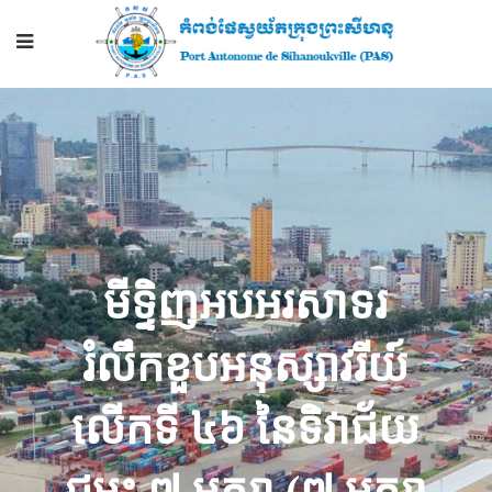
មីទ្ទិញអបអរសាទរ
រំលឹកខួបអនុស្សាវរីយ៍
លើកទី ៤៦ នៃទិវាជ័យ
ជម្នះ ៧ មករា (៧ មករា