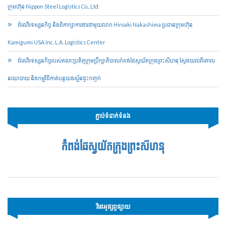
ក្រុមហ៊ុន Nippon Steel Logistics Co., Ltd.
ដំណើរទស្សនកិច្ច និងពិភាក្សាការងារជាមួយលាក Hiroaki Nakashima ប្រធានក្រុមហ៊ុន
Kamigumi USA Inc. L.A. Logistics Center
ដំណើរទស្សនកិច្ចរបស់គណៈប្រតិភូក្រុមប្រឹក្សាភិបាលកំពង់ផែស្វយ័តក្រុងព្រះសីហនុ ស្វែងយល់ពីគោល
នយោបាយ និងកម្មវិធីកាត់បន្ថយឧស្ម័នផ្ទះកញ្ចក់
ភ្ជាប់ទំនាក់ទំនង
កំពង់ផែស្វយ័តក្រុងព្រះសីហនុ
វីដេអូផ្សព្វផ្សាយ