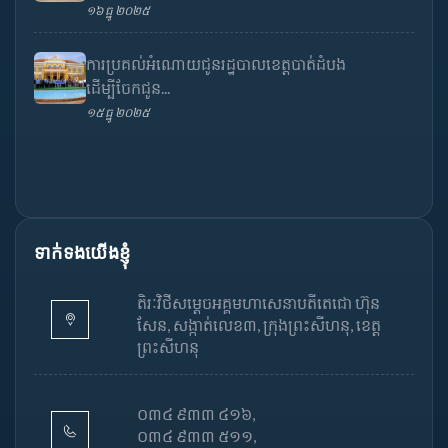
១៦ ធ្នូ ២០២៥
ការប្រគល់អំណោយជូនរដ្ឋបាលខេត្តបាត់ដំបង
ដើម្បីចែកជូន...
១៥ ធ្នូ ២០២៥
ទាក់ទងយើងខ្ញុំ
តិរៈវិថីសម្តេចអគ្គមហាសេនាបតីតេជោ ហ៊ុន
សែន, សង្កាត់លេខ៣, ក្រុងព្រះសីហនុ, ខេត្ត
ព្រះសីហនុ
០៣៤ ៩៣៣ ៤១៦,
០៣៤ ៩៣៣ ៥១១,