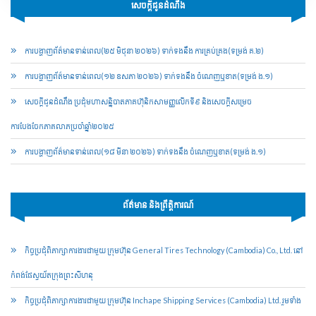
សេចក្ដីជូនដំណឹង
ការបង្ហាញព័ត៌មានទាន់ពេល(២៥ មិថុនា ២០២៦) ទាក់ទងនឹង ការគ្រប់គ្រង(ទម្រង់ គ.២)
ការបង្ហាញព័ត៌មានទាន់ពេល(១២ ឧសភា ២០២៦) ទាក់ទងនឹង ចំណេញឬខាត(ទម្រង់ ង.១)
សេចក្តីជូនដំណឹង ប្រជុំមហាសន្និបាតភាគហ៊ុនិកសាមញ្ញលើកទី៩ និងសេចក្តីសម្រេច
ការបែងចែកភាគលាភប្រចាំឆ្នាំ២០២៥​
ការបង្ហាញព័ត៌មានទាន់ពេល(១៨ មីនា ២០២៦) ទាក់ទងនឹង ចំណេញឬខាត(ទម្រង់ ង.១)
ព័ត៌មាន និងព្រឹត្តិការណ៍
កិច្ចប្រជុំពិភាក្សាការងារជាមួយ ក្រុមហ៊ុន General Tires Technology (Cambodia) Co., Ltd. នៅ
កំពង់ផែស្វយ័តក្រុងព្រះសីហនុ
កិច្ចប្រជុំពិភាក្សាការងារជាមួយ ក្រុមហ៊ុន Inchape Shipping Services (Cambodia) Ltd. រួមទាំង