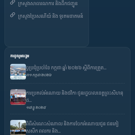
ក្រសួងសាធារណការ និងដឹកជញ្ជូន
ក្រសួងប្រៃសណីយ៍ និង ទូរគមនាគមន៍
ការចូលរួមសង្គម
ច្ចប្រជុំប្រចាំខែ កក្កដា ឆ្នាំ ២០២៦ ស្តីពីការត្រួត...
៣១ កក្កដា ២០២៦
ការប្រគល់អំណោយ និងថវិកា ជូនរដ្ឋបាលខេត្តព្រះសីហនុ
ដ...
១៧ ធ្នូ ២០២៥
ពិធីសំណេះសំណាល និងការចែកអំណោយជូន ជនភៀ
សសឹក ពលករ និង...