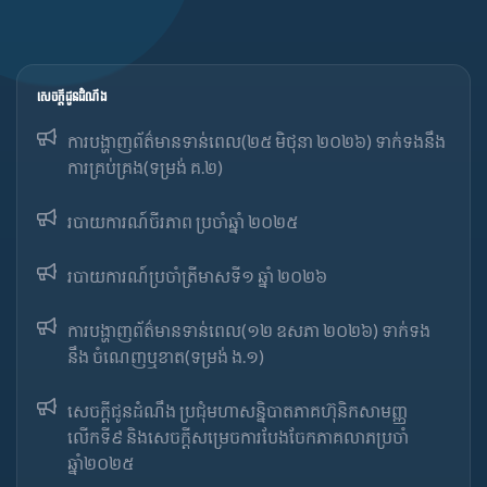
សេចក្ដីជូនដំណឹង
ការបង្ហាញព័ត៌មានទាន់ពេល(២៥ មិថុនា ២០២៦) ទាក់ទងនឹង
ការគ្រប់គ្រង(ទម្រង់ គ.២)
របាយការណ៍ចីរភាព ប្រចាំឆ្នាំ ២០២៥
របាយការណ៍​​ប្រចាំ​ត្រីមាសទី១ ឆ្នាំ ២០២៦
ការបង្ហាញព័ត៌មានទាន់ពេល(១២ ឧសភា ២០២៦) ទាក់ទង
នឹង ចំណេញឬខាត(ទម្រង់ ង.១)
សេចក្តីជូនដំណឹង ប្រជុំមហាសន្និបាតភាគហ៊ុនិកសាមញ្ញ
លើកទី៩ និងសេចក្តីសម្រេចការបែងចែកភាគលាភប្រចាំ
ឆ្នាំ២០២៥​