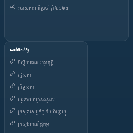
របាយការណ៍​​ប្រចាំ​ឆ្នាំ ២០២៥
គេហទំព័រពាក់ព័ន្ធ
ទីស្តីការគណៈរដ្ឋមន្ត្រី
រដ្ឋសភា
ព្រឹទ្ធសភា
អគ្គនាយកដ្ឋានពន្ធដារ
ក្រសួងសេដ្ឋកិច្ច និងហិរញ្ញវត្ថុ
ក្រសួងពាណិជ្ជកម្ម