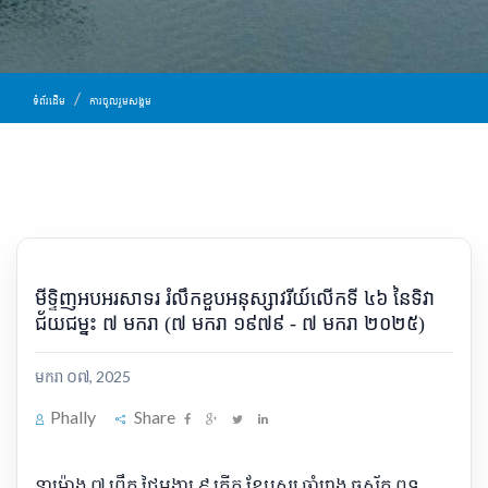
ទំព័រដើម
ការចូលរួមសង្គម
មីទ្ទិញអបអរសាទរ រំលឹកខួបអនុស្សាវរីយ៍លើកទី ៤៦ នៃទិវា
ជ័យជម្នះ ៧ មករា (៧ មករា ១៩៧៩ - ៧ មករា ២០២៥)
មករា ០៧, 2025
Phally
Share
នាម៉ោង ៧ ព្រឹក ថ្ងៃអង្គារ ៩ កើត ខែបុស្ស ឆ្នាំរោង ឆស័ក ពុទ្ធ