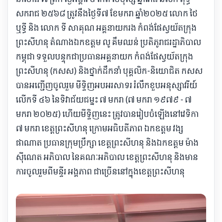
សករាជ ២៥៦៨ ត្រូវនឹងថ្ងៃទី៧ ខែមករា ឆ្នាំ២០២៥ លោក ថៃ
ឬទ្ធី និង លោក ទី សាគុណ អគ្គនាយករង កំពង់ផែស្វយ័តក្រុង
ព្រះសីហនុ តំណាងឯកឧត្តម លូ គឹមឈន់ ប្រតិភូរាជរដ្ឋាភិបាល
កម្ពុជា ទទួលបន្ទុកជាប្រធានអគ្គនាយក កំពង់ផែស្វយ័តក្រុង
ព្រះសីហនុ (កសស) និងថ្នាក់ដឹកនាំ បុគ្គលិក-និយោជិត កសស
បានអញ្ជើញចូលរួម មីទ្ទិញអបអរសាទរ រំលឹកខួបអនុស្សាវរីយ៍
លើកទី ៤៦ នៃទិវាជ័យជម្នះ ៧ មករា (៧ មករា ១៩៧៩ - ៧
មករា ២០២៥) ហើយមីទ្ទិញនេះ ត្រូវបានរៀបចំឡើងនៅវេទិកា
៧ មករា ខេត្តព្រះសីហនុ ក្រោមអធិបតីភាព ឯកឧត្តម វង្ស
ផាណាត ប្រធានក្រុមប្រឹក្សា ខេត្តព្រះសីហនុ និងឯកឧត្តម ម៉ាង
ស៊ីណេត អភិបាល នៃគណៈអភិបាល ខេត្តព្រះសីហនុ និងមាន
ការចូលរួមពីមន្ទីរ អង្គភាព ជាច្រើននៅក្នុងខេត្តព្រះសីហនុ