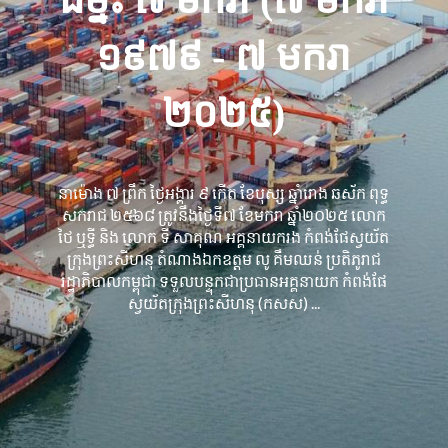
១៩៧៩ - ៧ មករា
២០២៥)
នាម៉ោង ៧ ព្រឹក ថ្ងៃអង្គារ ៩ កើត ខែបុស្ស ឆ្នាំរោង ឆស័ក ពុទ្ធ
សករាជ ២៥៦៨ ត្រូវនឹងថ្ងៃទី៧ ខែមករា ឆ្នាំ២០២៥ លោក
ថៃ ឬទ្ធី និង លោក ទី សាគុណ អគ្គនាយករង កំពង់ផែស្វយ័ត
ក្រុងព្រះសីហនុ តំណាងឯកឧត្តម លូ គឹមឈន់ ប្រតិភូរាជ
រដ្ឋាភិបាលកម្ពុជា ទទួលបន្ទុកជាប្រធានអគ្គនាយក កំពង់ផែ
ស្វយ័តក្រុងព្រះសីហនុ (កសស) ...