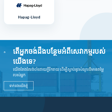
Hapag-Lloyd
តើអ្នកចង់ដឹងបន្ថែមអំពីសេវាកម្មរបស់
យើងទេ?
យើងតែងតែរង់ចាំដោយក្ដីរីករាយ ដើម្បីស្តាប់នូវ​សំណួរដ៏​មានតម្លៃ
របស់អ្នក
ទាក់ទងយើងខ្ញុំ